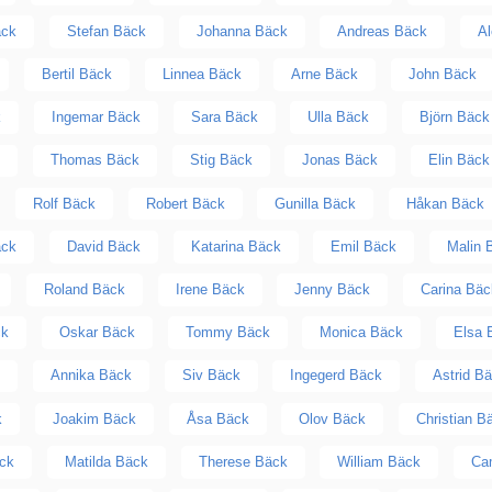
äck
Stefan Bäck
Johanna Bäck
Andreas Bäck
Al
Bertil Bäck
Linnea Bäck
Arne Bäck
John Bäck
k
Ingemar Bäck
Sara Bäck
Ulla Bäck
Björn Bäck
k
Thomas Bäck
Stig Bäck
Jonas Bäck
Elin Bäck
Rolf Bäck
Robert Bäck
Gunilla Bäck
Håkan Bäck
äck
David Bäck
Katarina Bäck
Emil Bäck
Malin 
Roland Bäck
Irene Bäck
Jenny Bäck
Carina Bäc
ck
Oskar Bäck
Tommy Bäck
Monica Bäck
Elsa 
k
Annika Bäck
Siv Bäck
Ingegerd Bäck
Astrid B
k
Joakim Bäck
Åsa Bäck
Olov Bäck
Christian B
ck
Matilda Bäck
Therese Bäck
William Bäck
Ca