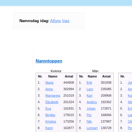
Namnsdag idag:
Alfons
Inez
Namntoppen
Kvinnor
Män
Nr.
Namn
Antal
Nr.
Namn
Antal
Nr.
1.
Maria
444908
1.
Erik
301938
1.
Jo
2.
Anna
302994
2.
Lars
235085
2.
An
3.
Margareta
251019
3.
Karl
209908
3.
Ka
4.
Elisabeth
201324
4.
Anders
192302
4.
Ni
5.
Eva
191831
5.
Johan
172871
5.
Er
6.
Birgitta
175015
6.
Per
168066
6.
La
7.
Kristina
173256
7.
Nils
137987
7.
Ol
8.
Karin
162877
8.
Lennart
130728
8.
Pe