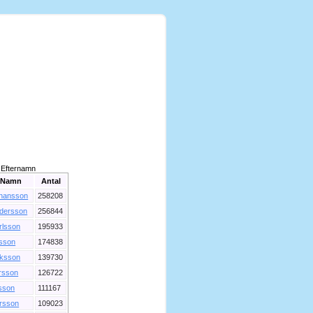
Efternamn
Namn
Antal
hansson
258208
dersson
256844
rlsson
195933
lsson
174838
iksson
139730
rsson
126722
sson
111167
rsson
109023