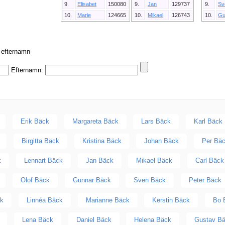
9.
Elisabet
150080
9.
Jan
129737
9.
Sv
10.
Marie
124665
10.
Mikael
126743
10.
Gu
r efternamn
Efternamn:
Erik Bäck
Margareta Bäck
Lars Bäck
Karl Bäck
Birgitta Bäck
Kristina Bäck
Johan Bäck
Per Bä
k
Lennart Bäck
Jan Bäck
Mikael Bäck
Carl Bäck
Olof Bäck
Gunnar Bäck
Sven Bäck
Peter Bäck
ck
Linnéa Bäck
Marianne Bäck
Kerstin Bäck
Bo 
Lena Bäck
Daniel Bäck
Helena Bäck
Gustav B