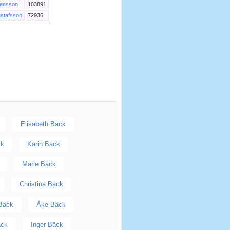
ensson
103891
stafsson
72936
Elisabeth Bäck
ck
Karin Bäck
Marie Bäck
Christina Bäck
Bäck
Åke Bäck
äck
Inger Bäck