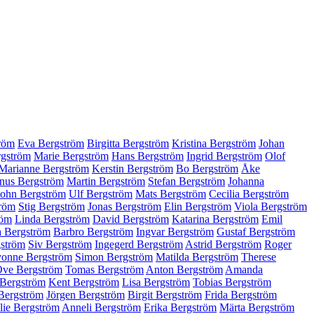
röm
Eva Bergström
Birgitta Bergström
Kristina Bergström
Johan
rgström
Marie Bergström
Hans Bergström
Ingrid Bergström
Olof
Marianne Bergström
Kerstin Bergström
Bo Bergström
Åke
nus Bergström
Martin Bergström
Stefan Bergström
Johanna
John Bergström
Ulf Bergström
Mats Bergström
Cecilia Bergström
röm
Stig Bergström
Jonas Bergström
Elin Bergström
Viola Bergström
röm
Linda Bergström
David Bergström
Katarina Bergström
Emil
a Bergström
Barbro Bergström
Ingvar Bergström
Gustaf Bergström
ström
Siv Bergström
Ingegerd Bergström
Astrid Bergström
Roger
onne Bergström
Simon Bergström
Matilda Bergström
Therese
ve Bergström
Tomas Bergström
Anton Bergström
Amanda
 Bergström
Kent Bergström
Lisa Bergström
Tobias Bergström
Bergström
Jörgen Bergström
Birgit Bergström
Frida Bergström
ie Bergström
Anneli Bergström
Erika Bergström
Märta Bergström