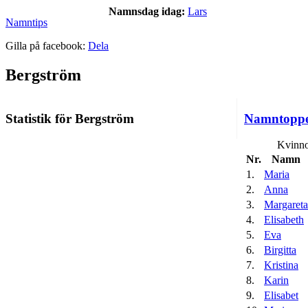
Namnsdag idag:
Lars
Namntips
Gilla på facebook:
Dela
Bergström
Statistik för Bergström
Namntopp
Kvinno
Nr.
Namn
1.
Maria
2.
Anna
3.
Margareta
4.
Elisabeth
5.
Eva
6.
Birgitta
7.
Kristina
8.
Karin
9.
Elisabet