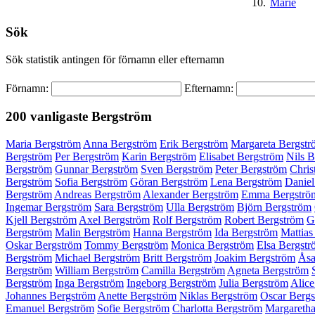
10.
Marie
Sök
Sök statistik antingen för förnamn eller efternamn
Förnamn:
Efternamn:
200 vanligaste
Bergström
Maria Bergström
Anna Bergström
Erik Bergström
Margareta Bergstr
Bergström
Per Bergström
Karin Bergström
Elisabet Bergström
Nils 
Bergström
Gunnar Bergström
Sven Bergström
Peter Bergström
Chris
Bergström
Sofia Bergström
Göran Bergström
Lena Bergström
Daniel
Bergström
Andreas Bergström
Alexander Bergström
Emma Bergströ
Ingemar Bergström
Sara Bergström
Ulla Bergström
Björn Bergström
Kjell Bergström
Axel Bergström
Rolf Bergström
Robert Bergström
G
Bergström
Malin Bergström
Hanna Bergström
Ida Bergström
Mattias
Oskar Bergström
Tommy Bergström
Monica Bergström
Elsa Bergst
Bergström
Michael Bergström
Britt Bergström
Joakim Bergström
Åsa
Bergström
William Bergström
Camilla Bergström
Agneta Bergström
Bergström
Inga Bergström
Ingeborg Bergström
Julia Bergström
Alice
Johannes Bergström
Anette Bergström
Niklas Bergström
Oscar Berg
Emanuel Bergström
Sofie Bergström
Charlotta Bergström
Margaretha