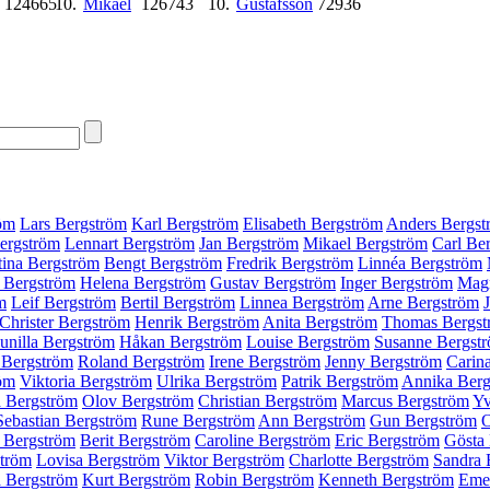
124665
10.
Mikael
126743
10.
Gustafsson
72936
öm
Lars Bergström
Karl Bergström
Elisabeth Bergström
Anders Bergst
Bergström
Lennart Bergström
Jan Bergström
Mikael Bergström
Carl Be
tina Bergström
Bengt Bergström
Fredrik Bergström
Linnéa Bergström
 Bergström
Helena Bergström
Gustav Bergström
Inger Bergström
Mag
m
Leif Bergström
Bertil Bergström
Linnea Bergström
Arne Bergström
Christer Bergström
Henrik Bergström
Anita Bergström
Thomas Bergst
unilla Bergström
Håkan Bergström
Louise Bergström
Susanne Bergst
 Bergström
Roland Bergström
Irene Bergström
Jenny Bergström
Carin
röm
Viktoria Bergström
Ulrika Bergström
Patrik Bergström
Annika Berg
 Bergström
Olov Bergström
Christian Bergström
Marcus Bergström
Yv
Sebastian Bergström
Rune Bergström
Ann Bergström
Gun Bergström
O
 Bergström
Berit Bergström
Caroline Bergström
Eric Bergström
Gösta
ström
Lovisa Bergström
Viktor Bergström
Charlotte Bergström
Sandra 
 Bergström
Kurt Bergström
Robin Bergström
Kenneth Bergström
Emel