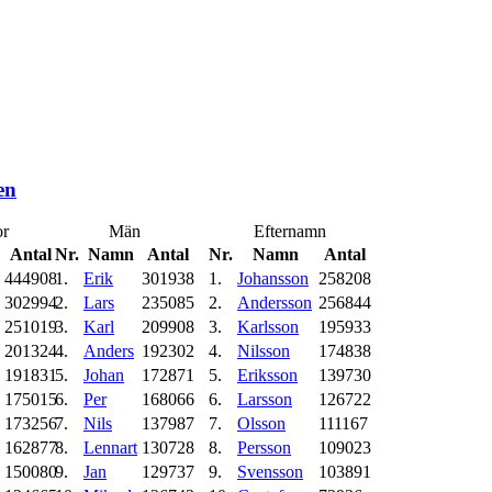
en
r
Män
Efternamn
Antal
Nr.
Namn
Antal
Nr.
Namn
Antal
444908
1.
Erik
301938
1.
Johansson
258208
302994
2.
Lars
235085
2.
Andersson
256844
251019
3.
Karl
209908
3.
Karlsson
195933
201324
4.
Anders
192302
4.
Nilsson
174838
191831
5.
Johan
172871
5.
Eriksson
139730
175015
6.
Per
168066
6.
Larsson
126722
173256
7.
Nils
137987
7.
Olsson
111167
162877
8.
Lennart
130728
8.
Persson
109023
150080
9.
Jan
129737
9.
Svensson
103891