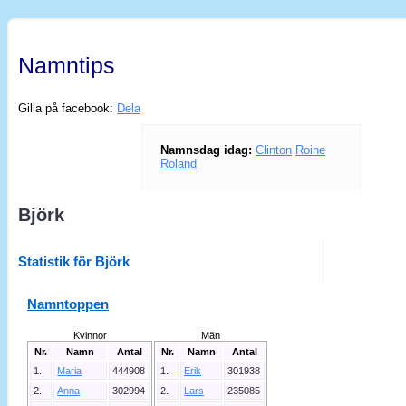
Namntips
Gilla på facebook:
Dela
Namnsdag idag:
Clinton
Roine
Roland
Björk
Statistik för Björk
Namntoppen
Kvinnor
Män
Nr.
Namn
Antal
Nr.
Namn
Antal
1.
Maria
444908
1.
Erik
301938
2.
Anna
302994
2.
Lars
235085