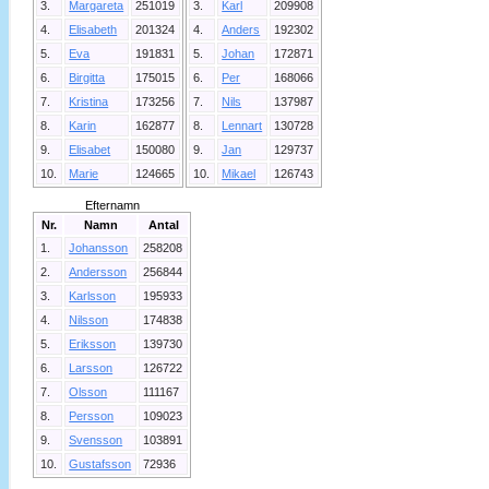
3.
Margareta
251019
3.
Karl
209908
4.
Elisabeth
201324
4.
Anders
192302
5.
Eva
191831
5.
Johan
172871
6.
Birgitta
175015
6.
Per
168066
7.
Kristina
173256
7.
Nils
137987
8.
Karin
162877
8.
Lennart
130728
9.
Elisabet
150080
9.
Jan
129737
10.
Marie
124665
10.
Mikael
126743
Efternamn
Nr.
Namn
Antal
1.
Johansson
258208
2.
Andersson
256844
3.
Karlsson
195933
4.
Nilsson
174838
5.
Eriksson
139730
6.
Larsson
126722
7.
Olsson
111167
8.
Persson
109023
9.
Svensson
103891
10.
Gustafsson
72936