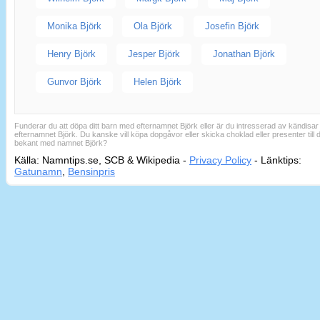
Monika Björk
Ola Björk
Josefin Björk
Henry Björk
Jesper Björk
Jonathan Björk
Gunvor Björk
Helen Björk
Funderar du att döpa ditt barn med efternamnet Björk eller är du intresserad av kändisa
efternamnet Björk. Du kanske vill köpa dopgåvor eller skicka choklad eller presenter till d
bekant med namnet Björk?
Källa: Namntips.se, SCB & Wikipedia -
Privacy Policy
-
Länktips:
Sid
Gatunamn
,
Bensinpris