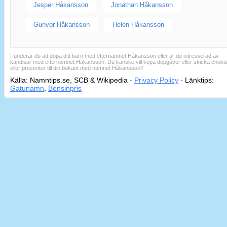
Jesper Håkansson
Jonathan Håkansson
Gunvor Håkansson
Helen Håkansson
Funderar du att döpa ditt barn med efternamnet Håkansson eller är du intresserad av
kändisar med efternamnet Håkansson. Du kanske vill köpa dopgåvor eller skicka chokl
eller presenter till din bekant med namnet Håkansson?
Källa: Namntips.se, SCB & Wikipedia -
Privacy Policy
-
Länktips:
Sid
Gatunamn
,
Bensinpris