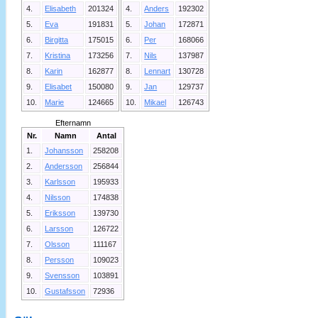
4.
Elisabeth
201324
4.
Anders
192302
5.
Eva
191831
5.
Johan
172871
6.
Birgitta
175015
6.
Per
168066
7.
Kristina
173256
7.
Nils
137987
8.
Karin
162877
8.
Lennart
130728
9.
Elisabet
150080
9.
Jan
129737
10.
Marie
124665
10.
Mikael
126743
Efternamn
Nr.
Namn
Antal
1.
Johansson
258208
2.
Andersson
256844
3.
Karlsson
195933
4.
Nilsson
174838
5.
Eriksson
139730
6.
Larsson
126722
7.
Olsson
111167
8.
Persson
109023
9.
Svensson
103891
10.
Gustafsson
72936