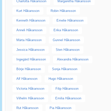
Charlotta Håkansson
Margaretha Håkansson
Kurt Håkansson
Robin Håkansson
Kenneth Håkansson
Emelie Håkansson
Anneli Håkansson
Erika Håkansson
Märta Håkansson
Gunnel Håkansson
Jessica Håkansson
Sten Håkansson
Ingegärd Håkansson
Alexandra Håkansson
Börje Håkansson
Sonja Håkansson
Alf Håkansson
Hugo Håkansson
Victoria Håkansson
Filip Håkansson
Vilhelm Håkansson
Emilia Håkansson
Rut Håkansson
Pia Håkansson