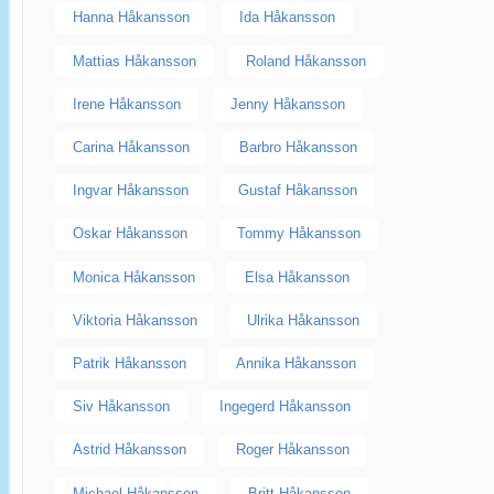
Hanna Håkansson
Ida Håkansson
Mattias Håkansson
Roland Håkansson
Irene Håkansson
Jenny Håkansson
Carina Håkansson
Barbro Håkansson
Ingvar Håkansson
Gustaf Håkansson
Oskar Håkansson
Tommy Håkansson
Monica Håkansson
Elsa Håkansson
Viktoria Håkansson
Ulrika Håkansson
Patrik Håkansson
Annika Håkansson
Siv Håkansson
Ingegerd Håkansson
Astrid Håkansson
Roger Håkansson
Michael Håkansson
Britt Håkansson