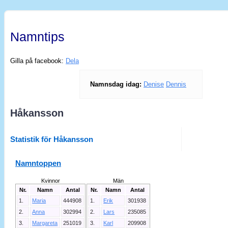
Namntips
Gilla på facebook:
Dela
Namnsdag idag:
Denise
Dennis
Håkansson
Statistik för Håkansson
Namntoppen
Kvinnor
Män
Nr.
Namn
Antal
Nr.
Namn
Antal
1.
Maria
444908
1.
Erik
301938
2.
Anna
302994
2.
Lars
235085
3.
Margareta
251019
3.
Karl
209908