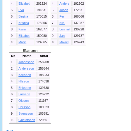
4.
Elisabeth
201324
4.
Anders
192302
5.
Eva
191831
5.
Johan
172871
6.
Birgitta
175015
6.
Per
168066
7.
Kristina
173256
7.
Nils
137987
8.
Karin
162877
8.
Lennart
130728
9.
Elisabet
150080
9.
Jan
129737
10.
Marie
124665
10.
Mikael
126743
Efternamn
Nr.
Namn
Antal
1.
Johansson
258208
2.
Andersson
256844
3.
Karlsson
195933
4.
Nilsson
174838
5.
Eriksson
139730
6.
Larsson
126722
7.
Olsson
111167
8.
Persson
109023
9.
Svensson
103891
10.
Gustafsson
72936