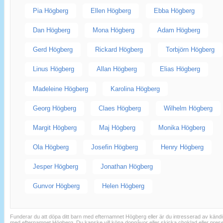
Pia Högberg
Ellen Högberg
Ebba Högberg
Dan Högberg
Mona Högberg
Adam Högberg
Gerd Högberg
Rickard Högberg
Torbjörn Högberg
Linus Högberg
Allan Högberg
Elias Högberg
Madeleine Högberg
Karolina Högberg
Georg Högberg
Claes Högberg
Wilhelm Högberg
Margit Högberg
Maj Högberg
Monika Högberg
Ola Högberg
Josefin Högberg
Henry Högberg
Jesper Högberg
Jonathan Högberg
Gunvor Högberg
Helen Högberg
Funderar du att döpa ditt barn med efternamnet Högberg eller är du intresserad av känd
med efternamnet Högberg. Du kanske vill köpa dopgåvor eller skicka choklad eller pres