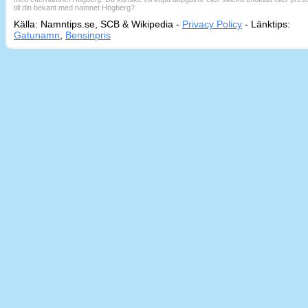
till din bekant med namnet Högberg?
Källa: Namntips.se, SCB & Wikipedia -
Privacy Policy
-
Länktips:
Sid
Gatunamn
,
Bensinpris