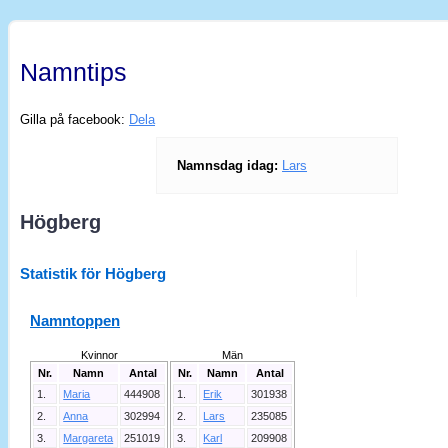
Namntips
Gilla på facebook:
Dela
Namnsdag idag:
Lars
Högberg
Statistik för Högberg
Namntoppen
Kvinnor
Män
Nr.
Namn
Antal
Nr.
Namn
Antal
1.
Maria
444908
1.
Erik
301938
2.
Anna
302994
2.
Lars
235085
3.
Margareta
251019
3.
Karl
209908