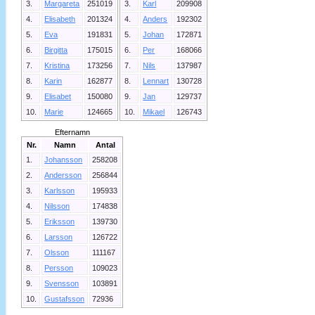
3.
Margareta
251019
3.
Karl
209908
4.
Elisabeth
201324
4.
Anders
192302
5.
Eva
191831
5.
Johan
172871
6.
Birgitta
175015
6.
Per
168066
7.
Kristina
173256
7.
Nils
137987
8.
Karin
162877
8.
Lennart
130728
9.
Elisabet
150080
9.
Jan
129737
10.
Marie
124665
10.
Mikael
126743
Efternamn
Nr.
Namn
Antal
1.
Johansson
258208
2.
Andersson
256844
3.
Karlsson
195933
4.
Nilsson
174838
5.
Eriksson
139730
6.
Larsson
126722
7.
Olsson
111167
8.
Persson
109023
9.
Svensson
103891
10.
Gustafsson
72936