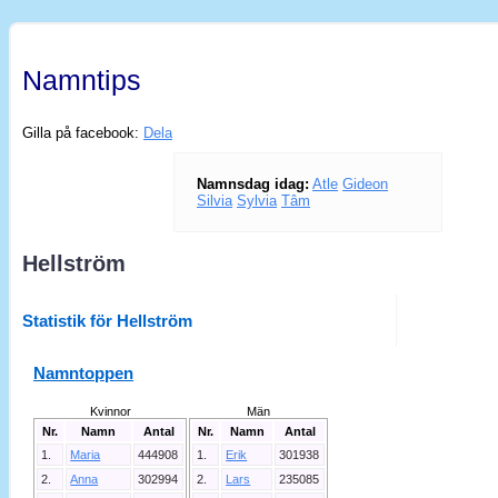
Namntips
Gilla på facebook:
Dela
Namnsdag idag:
Atle
Gideon
Silvia
Sylvia
Tâm
Hellström
Statistik för Hellström
Namntoppen
Kvinnor
Män
Nr.
Namn
Antal
Nr.
Namn
Antal
1.
Maria
444908
1.
Erik
301938
2.
Anna
302994
2.
Lars
235085