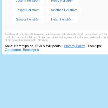
Josefin Hellström
Henry Hellström
Jesper Hellström
Jonathan Hellström
Gunvor Hellström
Helen Hellström
Funderar du att döpa ditt barn med efternamnet Hellström eller är du intresserad av känd
med efternamnet Hellström. Du kanske vill köpa dopgåvor eller skicka choklad eller pre
till din bekant med namnet Hellström?
Källa: Namntips.se, SCB & Wikipedia -
Privacy Policy
-
Länktips:
Sid
Gatunamn
,
Bensinpris