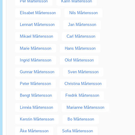
Per Mårtensson
Karin Mårtensson
Elisabet Mårtensson
Nils Mårtensson
Lennart Mårtensson
Jan Mårtensson
Mikael Mårtensson
Carl Mårtensson
Marie Mårtensson
Hans Mårtensson
Ingrid Mårtensson
Olof Mårtensson
Gunnar Mårtensson
Sven Mårtensson
Peter Mårtensson
Christina Mårtensson
Bengt Mårtensson
Fredrik Mårtensson
Linnéa Mårtensson
Marianne Mårtensson
Kerstin Mårtensson
Bo Mårtensson
Åke Mårtensson
Sofia Mårtensson