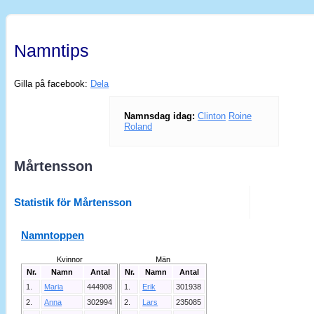
Namntips
Gilla på facebook:
Dela
Namnsdag idag:
Clinton
Roine
Roland
Mårtensson
Statistik för Mårtensson
Namntoppen
Kvinnor
Män
Nr.
Namn
Antal
Nr.
Namn
Antal
1.
Maria
444908
1.
Erik
301938
2.
Anna
302994
2.
Lars
235085