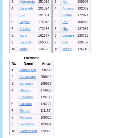
3.
Margareta
251019
3.
Karl
209908
4.
Elisabeth
201324
4.
Anders
192302
5.
Eva
191831
5.
Johan
172871
6.
Birgitta
175015
6.
Per
168066
7.
Kristina
173256
7.
Nils
137987
8.
Karin
162877
8.
Lennart
130728
9.
Elisabet
150080
9.
Jan
129737
10.
Marie
124665
10.
Mikael
126743
Efternamn
Nr.
Namn
Antal
1.
Johansson
258208
2.
Andersson
256844
3.
Karlsson
195933
4.
Nilsson
174838
5.
Eriksson
139730
6.
Larsson
126722
7.
Olsson
111167
8.
Persson
109023
9.
Svensson
103891
10.
Gustafsson
72936