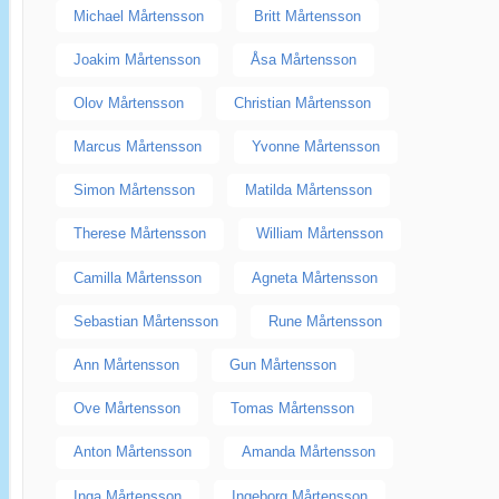
Michael Mårtensson
Britt Mårtensson
Joakim Mårtensson
Åsa Mårtensson
Olov Mårtensson
Christian Mårtensson
Marcus Mårtensson
Yvonne Mårtensson
Simon Mårtensson
Matilda Mårtensson
Therese Mårtensson
William Mårtensson
Camilla Mårtensson
Agneta Mårtensson
Sebastian Mårtensson
Rune Mårtensson
Ann Mårtensson
Gun Mårtensson
Ove Mårtensson
Tomas Mårtensson
Anton Mårtensson
Amanda Mårtensson
Inga Mårtensson
Ingeborg Mårtensson