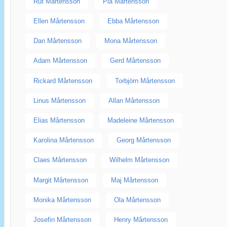
Rut Mårtensson
Pia Mårtensson
Ellen Mårtensson
Ebba Mårtensson
Dan Mårtensson
Mona Mårtensson
Adam Mårtensson
Gerd Mårtensson
Rickard Mårtensson
Torbjörn Mårtensson
Linus Mårtensson
Allan Mårtensson
Elias Mårtensson
Madeleine Mårtensson
Karolina Mårtensson
Georg Mårtensson
Claes Mårtensson
Wilhelm Mårtensson
Margit Mårtensson
Maj Mårtensson
Monika Mårtensson
Ola Mårtensson
Josefin Mårtensson
Henry Mårtensson