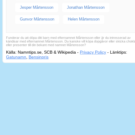
Jesper Mårtensson
Jonathan Mårtensson
Gunvor Mårtensson
Helen Mårtensson
Funderar du att döpa ditt barn med efternamnet Mårtensson eller är du intresserad av
kändisar med efternamnet Mårtensson. Du kanske vill köpa dopgåvor eller skicka chokl
eller presenter till din bekant med namnet Mårtensson?
Källa: Namntips.se, SCB & Wikipedia -
Privacy Policy
-
Länktips:
Sid
Gatunamn
,
Bensinpris