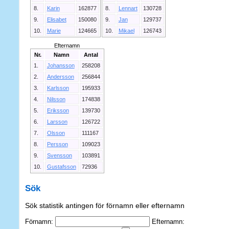
8.
Karin
162877
8.
Lennart
130728
9.
Elisabet
150080
9.
Jan
129737
10.
Marie
124665
10.
Mikael
126743
Efternamn
Nr.
Namn
Antal
1.
Johansson
258208
2.
Andersson
256844
3.
Karlsson
195933
4.
Nilsson
174838
5.
Eriksson
139730
6.
Larsson
126722
7.
Olsson
111167
8.
Persson
109023
9.
Svensson
103891
10.
Gustafsson
72936
Sök
Sök statistik antingen för förnamn eller efternamn
Förnamn:
Efternamn: