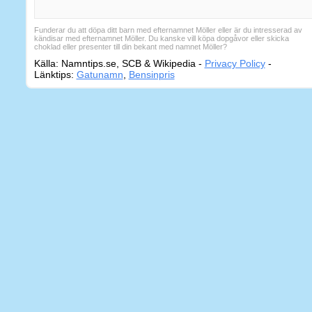
Funderar du att döpa ditt barn med efternamnet Möller eller är du intresserad av
kändisar med efternamnet Möller. Du kanske vill köpa dopgåvor eller skicka
choklad eller presenter till din bekant med namnet Möller?
Källa: Namntips.se, SCB & Wikipedia -
Privacy Policy
-
Sidkart
Länktips:
Gatunamn
,
Bensinpris