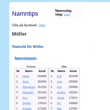
Namnsdag
Namntips
idag:
Lars
Gilla på facebook:
Dela
Möller
Statistik för Möller
Namntoppen
Kvinnor
Män
Nr.
Namn
Antal
Nr.
Namn
Antal
1.
Maria
444908
1.
Erik
301938
2.
Anna
302994
2.
Lars
235085
3.
Margareta
251019
3.
Karl
209908
4.
Elisabeth
201324
4.
Anders
192302
5.
Eva
191831
5.
Johan
172871
6.
Birgitta
175015
6.
Per
168066
7.
Kristina
173256
7.
Nils
137987