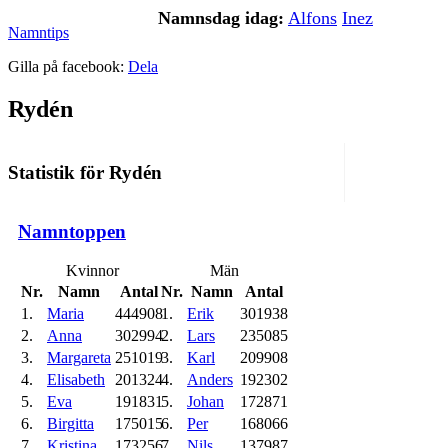
Namnsdag idag:
Alfons
Inez
Namntips
Gilla på facebook:
Dela
Rydén
Statistik för Rydén
Namntoppen
Kvinnor
Män
Nr.
Namn
Antal
Nr.
Namn
Antal
1.
Maria
444908
1.
Erik
301938
2.
Anna
302994
2.
Lars
235085
3.
Margareta
251019
3.
Karl
209908
4.
Elisabeth
201324
4.
Anders
192302
5.
Eva
191831
5.
Johan
172871
6.
Birgitta
175015
6.
Per
168066
7.
Kristina
173256
7.
Nils
137987