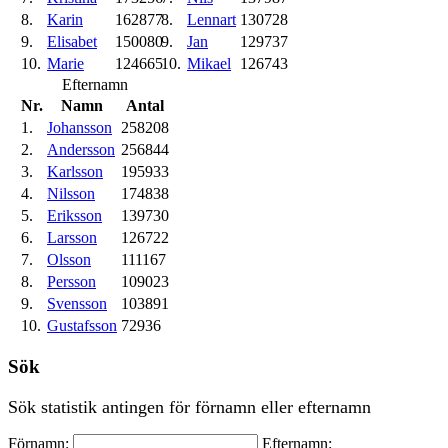
8.
Karin
162877
8.
Lennart
130728
9.
Elisabet
150080
9.
Jan
129737
10.
Marie
124665
10.
Mikael
126743
Efternamn
Nr.
Namn
Antal
1.
Johansson
258208
2.
Andersson
256844
3.
Karlsson
195933
4.
Nilsson
174838
5.
Eriksson
139730
6.
Larsson
126722
7.
Olsson
111167
8.
Persson
109023
9.
Svensson
103891
10.
Gustafsson
72936
Sök
Sök statistik antingen för förnamn eller efternamn
Förnamn:
Efternamn: