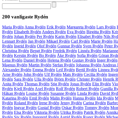
200 vanligaste
Rydén
Maria Rydén
Anna Rydén
Erik Rydén
Margareta Rydén
Lars Rydén
Rydén
Elisabeth Rydén
Anders Rydén
Eva Rydén
Birgitta Rydén
Kri
Rydén
Johan Rydén
Per Rydén
Karin Rydén
Elisabet Rydén
Nils Ry
Lennart Rydén
Jan Rydén
Mikael Rydén
Carl Rydén
Marie Rydén
Ha
Rydén
Ingrid Rydén
Olof Rydén
Gunnar Rydén
Sven Rydén
Peter R
Christina Rydén
Bengt Rydén
Fredrik Rydén
Linnéa Rydén
Mariann
Rydén
Kerstin Rydén
Bo Rydén
Åke Rydén
Sofia Rydén
Göran Ryd
Lena Rydén
Daniel Rydén
Helena Rydén
Gustav Rydén
Inger Rydén
Magnus Rydén
Martin Rydén
Stefan Rydén
Johanna Rydén
Andreas
Alexander Rydén
Emma Rydén
Leif Rydén
Bertil Rydén
Linnea Ryd
Arne Rydén
John Rydén
Ulf Rydén
Mats Rydén
Cecilia Rydén
Inge
Rydén
Sara Rydén
Ulla Rydén
Björn Rydén
Christer Rydén
Henrik 
Anita Rydén
Thomas Rydén
Stig Rydén
Jonas Rydén
Elin Rydén
Vio
Rydén
Kjell Rydén
Axel Rydén
Rolf Rydén
Robert Rydén
Gunilla R
Håkan Rydén
Louise Rydén
Susanne Rydén
Linda Rydén
David Ryd
Katarina Rydén
Emil Rydén
Malin Rydén
Hanna Rydén
Ida Rydén
M
Rydén
Roland Rydén
Irene Rydén
Jenny Rydén
Carina Rydén
Barbr
Rydén
Ingvar Rydén
Gustaf Rydén
Oskar Rydén
Tommy Rydén
Mon
Rydén
Elsa Rydén
Viktoria Rydén
Ulrika Rydén
Patrik Rydén
Annik
Rydén
Siv Rydén
Ingegerd Rydén
Astrid Rydén
Roger Rydén
Michae