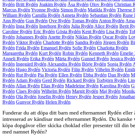
Rydén
Britt Rydén
Joakim Rydén
Åsa Rydén
Olov Rydén
Christian 
Marcus Rydén
Yvonne Rydén
Simon Rydén
Matilda Rydén
Therese 
William Rydén
Camilla Rydén
Agneta Rydén
Sebastian Rydén
Rune 
Ann Rydén
Gun Rydén
Ove Rydén
Tomas Rydén
Anton Rydén
Ama
Rydén
Inga Rydén
Ingeborg Rydén
Julia Rydén
Alice Rydén
Berit R
Caroline Rydén
Eric Rydén
Gösta Rydén
Kent Rydén
Lisa Rydén
To
Rydén
Johannes Rydén
Anette Rydén
Niklas Rydén
Oscar Rydén
Lov
Rydén
Viktor Rydén
Charlotte Rydén
Sandra Rydén
Jörgen Rydén
Bi
Rydén
Frida Rydén
Emanuel Rydén
Sofie Rydén
Charlotta Rydén
Margaretha Rydén
Kurt Rydén
Robin Rydén
Kenneth Rydén
Emelie
Anneli Rydén
Erika Rydén
Märta Rydén
Gunnel Rydén
Jessica Rydé
Rydén
Ingegärd Rydén
Alexandra Rydén
Börje Rydén
Sonja Rydén
A
Rydén
Hugo Rydén
Victoria Rydén
Filip Rydén
Vilhelm Rydén
Emil
Rydén
Rut Rydén
Pia Rydén
Ellen Rydén
Ebba Rydén
Dan Rydén
M
Rydén
Adam Rydén
Gerd Rydén
Rickard Rydén
Torbjörn Rydén
Lin
Rydén
Allan Rydén
Elias Rydén
Madeleine Rydén
Karolina Rydén
G
Rydén
Claes Rydén
Wilhelm Rydén
Margit Rydén
Maj Rydén
Monik
Rydén
Ola Rydén
Josefin Rydén
Henry Rydén
Jesper Rydén
Jonatha
Rydén
Gunvor Rydén
Helen Rydén
Funderar du att döpa ditt barn med efternamnet Rydén eller 
intresserad av kändisar med efternamnet Rydén. Du kanske v
köpa dopgåvor eller skicka choklad eller presenter till din b
med namnet Rydén?