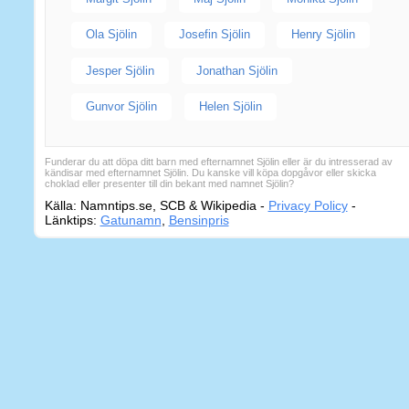
Ola Sjölin
Josefin Sjölin
Henry Sjölin
Jesper Sjölin
Jonathan Sjölin
Gunvor Sjölin
Helen Sjölin
Funderar du att döpa ditt barn med efternamnet Sjölin eller är du intresserad av
kändisar med efternamnet Sjölin. Du kanske vill köpa dopgåvor eller skicka
choklad eller presenter till din bekant med namnet Sjölin?
Källa: Namntips.se, SCB & Wikipedia -
Privacy Policy
-
Sidkart
Länktips:
Gatunamn
,
Bensinpris