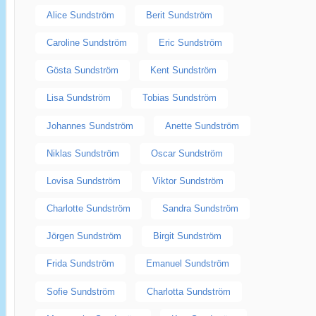
Alice Sundström
Berit Sundström
Caroline Sundström
Eric Sundström
Gösta Sundström
Kent Sundström
Lisa Sundström
Tobias Sundström
Johannes Sundström
Anette Sundström
Niklas Sundström
Oscar Sundström
Lovisa Sundström
Viktor Sundström
Charlotte Sundström
Sandra Sundström
Jörgen Sundström
Birgit Sundström
Frida Sundström
Emanuel Sundström
Sofie Sundström
Charlotta Sundström