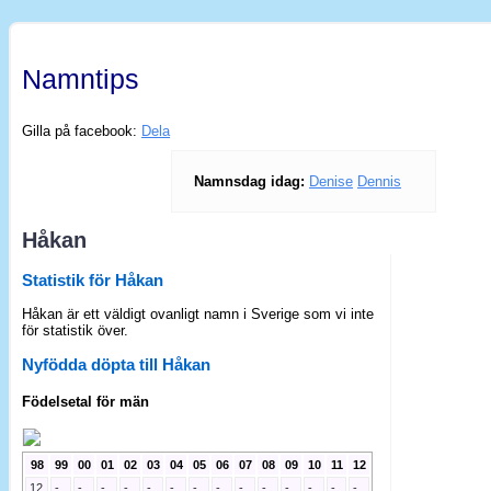
Namntips
Gilla på facebook:
Dela
Namnsdag idag:
Denise
Dennis
Håkan
Statistik för Håkan
Håkan är ett väldigt ovanligt namn i Sverige som vi inte
för statistik över.
Nyfödda döpta till Håkan
Födelsetal för män
98
99
00
01
02
03
04
05
06
07
08
09
10
11
12
12
-
-
-
-
-
-
-
-
-
-
-
-
-
-