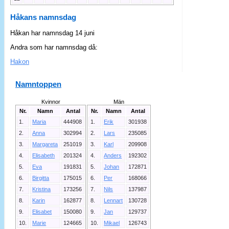
Håkans namnsdag
Håkan har namnsdag 14 juni
Andra som har namnsdag då:
Hakon
Namntoppen
Kvinnor
Män
Nr.
Namn
Antal
Nr.
Namn
Antal
1.
Maria
444908
1.
Erik
301938
2.
Anna
302994
2.
Lars
235085
3.
Margareta
251019
3.
Karl
209908
4.
Elisabeth
201324
4.
Anders
192302
5.
Eva
191831
5.
Johan
172871
6.
Birgitta
175015
6.
Per
168066
7.
Kristina
173256
7.
Nils
137987
8.
Karin
162877
8.
Lennart
130728
9.
Elisabet
150080
9.
Jan
129737
10.
Marie
124665
10.
Mikael
126743