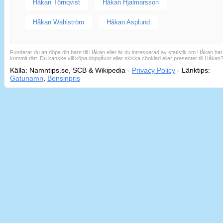
Håkan Törnqvist
Håkan Hjalmarsson
Håkan Wahlström
Håkan Asplund
Funderar du att döpa ditt barn till Håkan eller är du intresserad av statistik om Håkan har
kommit rätt. Du kanske vill köpa dopgåvor eller skicka choklad eller presenter till Håkan
Källa: Namntips.se, SCB & Wikipedia -
Privacy Policy
-
Länktips:
Sid
Gatunamn
,
Bensinpris