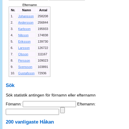
Efternamn
Nr.
Namn
Antal
1.
Johansson
258208
2.
Andersson
256844
3.
Karlsson
195933
4.
Nilsson
174838
5.
Eriksson
139730
6.
Larsson
126722
7.
Olsson
111167
8.
Persson
109023
9.
Svensson
103891
10.
Gustafsson
72936
Sök
Sök statistik antingen för förnamn eller efternamn
Förnamn:
Efternamn:
200 vanligaste
Håkan