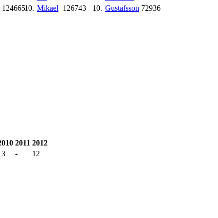
124665
10.
Mikael
126743
10.
Gustafsson
72936
2010
2011
2012
13
-
12