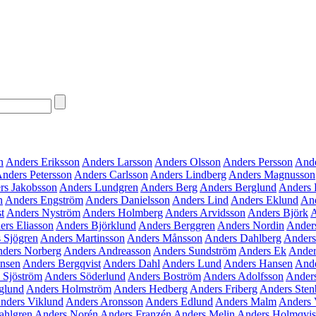
n
Anders Eriksson
Anders Larsson
Anders Olsson
Anders Persson
Ande
nders Petersson
Anders Carlsson
Anders Lindberg
Anders Magnusson
rs Jakobsson
Anders Lundgren
Anders Berg
Anders Berglund
Anders 
n
Anders Engström
Anders Danielsson
Anders Lind
Anders Eklund
An
t
Anders Nyström
Anders Holmberg
Anders Arvidsson
Anders Björk
A
ers Eliasson
Anders Björklund
Anders Berggren
Anders Nordin
Ander
 Sjögren
Anders Martinsson
Anders Månsson
Anders Dahlberg
Anders
ders Norberg
Anders Andreasson
Anders Sundström
Anders Ek
Ander
ensen
Anders Bergqvist
Anders Dahl
Anders Lund
Anders Hansen
Ande
 Sjöström
Anders Söderlund
Anders Boström
Anders Adolfsson
Ander
glund
Anders Holmström
Anders Hedberg
Anders Friberg
Anders Sten
nders Viklund
Anders Aronsson
Anders Edlund
Anders Malm
Anders 
ahlgren
Anders Norén
Anders Franzén
Anders Melin
Anders Holmqvis