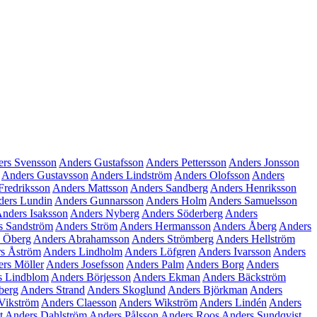
rs Svensson
Anders Gustafsson
Anders Pettersson
Anders Jonsson
Anders Gustavsson
Anders Lindström
Anders Olofsson
Anders
Fredriksson
Anders Mattsson
Anders Sandberg
Anders Henriksson
ders Lundin
Anders Gunnarsson
Anders Holm
Anders Samuelsson
nders Isaksson
Anders Nyberg
Anders Söderberg
Anders
s Sandström
Anders Ström
Anders Hermansson
Anders Åberg
Anders
 Öberg
Anders Abrahamsson
Anders Strömberg
Anders Hellström
s Åström
Anders Lindholm
Anders Löfgren
Anders Ivarsson
Anders
rs Möller
Anders Josefsson
Anders Palm
Anders Borg
Anders
s Lindblom
Anders Börjesson
Anders Ekman
Anders Bäckström
berg
Anders Strand
Anders Skoglund
Anders Björkman
Anders
Vikström
Anders Claesson
Anders Wikström
Anders Lindén
Anders
t
Anders Dahlström
Anders Pålsson
Anders Roos
Anders Sundqvist