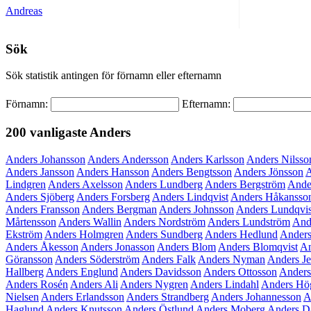
Andreas
Sök
Sök statistik antingen för förnamn eller efternamn
Förnamn:
Efternamn:
200 vanligaste
Anders
Anders Johansson
Anders Andersson
Anders Karlsson
Anders Nilsso
Anders Jansson
Anders Hansson
Anders Bengtsson
Anders Jönsson
A
Lindgren
Anders Axelsson
Anders Lundberg
Anders Bergström
Ande
Anders Sjöberg
Anders Forsberg
Anders Lindqvist
Anders Håkansso
Anders Fransson
Anders Bergman
Anders Johnsson
Anders Lundqvis
Mårtensson
Anders Wallin
Anders Nordström
Anders Lundström
And
Ekström
Anders Holmgren
Anders Sundberg
Anders Hedlund
Anders
Anders Åkesson
Anders Jonasson
Anders Blom
Anders Blomqvist
An
Göransson
Anders Söderström
Anders Falk
Anders Nyman
Anders J
Hallberg
Anders Englund
Anders Davidsson
Anders Ottosson
Anders
Anders Rosén
Anders Ali
Anders Nygren
Anders Lindahl
Anders Hö
Nielsen
Anders Erlandsson
Anders Strandberg
Anders Johannesson
A
Haglund
Anders Knutsson
Anders Östlund
Anders Moberg
Anders D