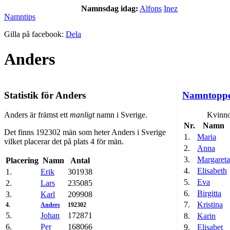
Namnsdag idag:
Alfons
Inez
Namntips
Gilla på facebook:
Dela
Anders
Statistik för Anders
Namntopp
Anders är främst ett
manligt
namn i Sverige.
Kvinno
Nr.
Namn
Det finns 192302 män som heter Anders i Sverige
1.
Maria
vilket placerar det på plats 4 för män.
2.
Anna
3.
Margareta
Placering
Namn
Antal
4.
Elisabeth
1.
Erik
301938
5.
Eva
2.
Lars
235085
6.
Birgitta
3.
Karl
209908
7.
Kristina
4.
Anders
192302
5.
Johan
172871
8.
Karin
6.
Per
168066
9.
Elisabet