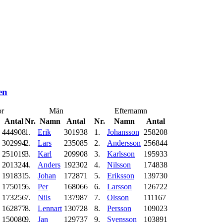
en
r
Män
Efternamn
Antal
Nr.
Namn
Antal
Nr.
Namn
Antal
444908
1.
Erik
301938
1.
Johansson
258208
302994
2.
Lars
235085
2.
Andersson
256844
251019
3.
Karl
209908
3.
Karlsson
195933
201324
4.
Anders
192302
4.
Nilsson
174838
191831
5.
Johan
172871
5.
Eriksson
139730
175015
6.
Per
168066
6.
Larsson
126722
173256
7.
Nils
137987
7.
Olsson
111167
162877
8.
Lennart
130728
8.
Persson
109023
150080
9.
Jan
129737
9.
Svensson
103891