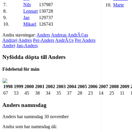
7.
Nils
137987
10.
Marie
8.
Lennart
130728
9.
Jan
129737
10.
Mikael
126743
Andra stavningar:
Anders
Andreas
AndrÃ©as
Andrzej
Andres
Per-Anders
AndrÃ©s
Per Anders
Andrej
Jan-Anders
Nyfödda döpta till Anders
Födelsetal för män
1998
1999
2000
2001
2002
2003
2004
2005
2006
2007
2008
2009
67
53
45
38
34
35
37
28
23
14
25
11
Anders namnsdag
Anders har namnsdag 30 november
Andra som har namnsdag då: