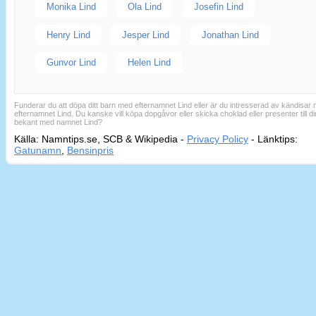
Monika Lind
Ola Lind
Josefin Lind
Henry Lind
Jesper Lind
Jonathan Lind
Gunvor Lind
Helen Lind
Funderar du att döpa ditt barn med efternamnet Lind eller är du intresserad av kändisar
efternamnet Lind. Du kanske vill köpa dopgåvor eller skicka choklad eller presenter till di
bekant med namnet Lind?
Källa: Namntips.se, SCB & Wikipedia -
Privacy Policy
-
Länktips:
Sid
Gatunamn
,
Bensinpris