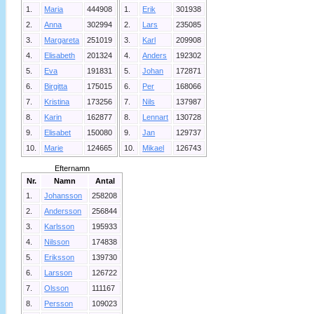
1.
Maria
444908
1.
Erik
301938
2.
Anna
302994
2.
Lars
235085
3.
Margareta
251019
3.
Karl
209908
4.
Elisabeth
201324
4.
Anders
192302
5.
Eva
191831
5.
Johan
172871
6.
Birgitta
175015
6.
Per
168066
7.
Kristina
173256
7.
Nils
137987
8.
Karin
162877
8.
Lennart
130728
9.
Elisabet
150080
9.
Jan
129737
10.
Marie
124665
10.
Mikael
126743
Efternamn
Nr.
Namn
Antal
1.
Johansson
258208
2.
Andersson
256844
3.
Karlsson
195933
4.
Nilsson
174838
5.
Eriksson
139730
6.
Larsson
126722
7.
Olsson
111167
8.
Persson
109023