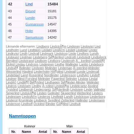
42
Lind
15484
43
Eklund
15181
44
Lundin
15175
45
Gunnarsson
14547
46
Holm
14395
47
Samuelsson
14242
Liknande efternamn:
Lindberg
LindstrÃ¶m
Lindgren
Lindqvist
Lind
Lindholm
Lund
Lindblom
Lindahl
LindÃ©n
Lindell
Lindblad
Linder
Lindkvist
Lindh
Lindvall
Lindmark
Lindskog
Linde
Lindfors
Lundh
Lindquist
Lindman
Lindeberg
SÃ¶derlind
Lindroth
Lindstedt
LindbÃ¤ck
Berglind
Lindstrand
Lindbom
Lindborg
Linderoth
Ã…kerlind
LindelÃ¶f
Eklind
Lindau
Lindroos
Lindegren
Lindhe
Wallinder
Lantto
Lindeborg
LindsjÃ¶
Bolinder
Lindsten
Molinder
Lindeman
Ã–sterlind
Ahlinder
Westerlind
Haglind
Linderholm
HÃ¶glind
Lindwall
Lunde
Lindevall
Lindeblad
Land
Rosenlind
Nordlinder
Lindersson
LindhÃ©
Lindoff
Lindner
Blind
Forslind
Melinder
Fagerlind
Selinder
Lindow
Lindal
LindÃ©
LindlÃ¶f
BjÃ¶rklind
Lindhagen
SjÃ¶linder
Alinder
Welinder
Lindros
Lindstam
Lindby
Ã–stlind
LindelÃ¶w
Lindekrantz
Asplind
Tysklind
Lindbergh
Lindecrantz
SÃ¶derlindh
Lindstein
Lindin
Vallinder
Segerlind
LindskÃ¶ld
Linden
Gelinder
Skagerlind
Wetterlind
Linders
Lindestam
LindstÃ©n
Linderos
Lindfeldt
Landh
Lindskoug
Linderborg
Linderot
Krumlinde
Lindbeck
Svedlind
Zetterlind
Hallinder
Lindemann
Linderson
Lindhoff
Ocklind
Elinder
GÃ¶tlind
Lindhult
Namntoppen
Kvinnor
Män
Nr.
Namn
Antal
Nr.
Namn
Antal