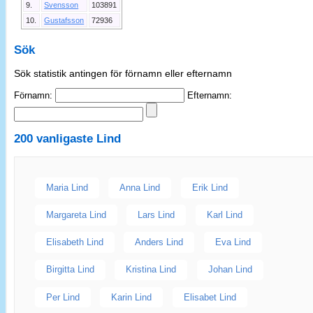
9.
Svensson
103891
10.
Gustafsson
72936
Sök
Sök statistik antingen för förnamn eller efternamn
Förnamn:
Efternamn:
200 vanligaste
Lind
Maria Lind
Anna Lind
Erik Lind
Margareta Lind
Lars Lind
Karl Lind
Elisabeth Lind
Anders Lind
Eva Lind
Birgitta Lind
Kristina Lind
Johan Lind
Per Lind
Karin Lind
Elisabet Lind