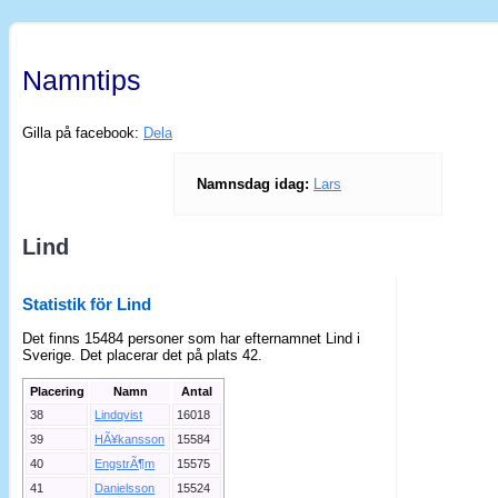
Namntips
Gilla på facebook:
Dela
Namnsdag idag:
Lars
Lind
Statistik för Lind
Det finns 15484 personer som har efternamnet Lind i
Sverige. Det placerar det på plats 42.
Placering
Namn
Antal
38
Lindqvist
16018
39
HÃ¥kansson
15584
40
EngstrÃ¶m
15575
41
Danielsson
15524