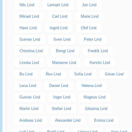
Nils Lind
Lennart Lind
Jan Lind
Mikael Lind
Carl Lind
Marie Lind
Hans Lind
Ingrid Lind
Olof Lind
Gunnar Lind
Sven Lind
Peter Lind
Christina Lind
Bengt Lind
Fredrik Lind
Linnéa Lind
Marianne Lind
Kerstin Lind
Bo Lind
Åke Lind
Sofia Lind
Göran Lind
Lena Lind
Daniel Lind
Helena Lind
Gustav Lind
Inger Lind
Magnus Lind
Martin Lind
Stefan Lind
Johanna Lind
Andreas Lind
Alexander Lind
Emma Lind
Leif Lind
Bertil Lind
Linnea Lind
Arne Lind