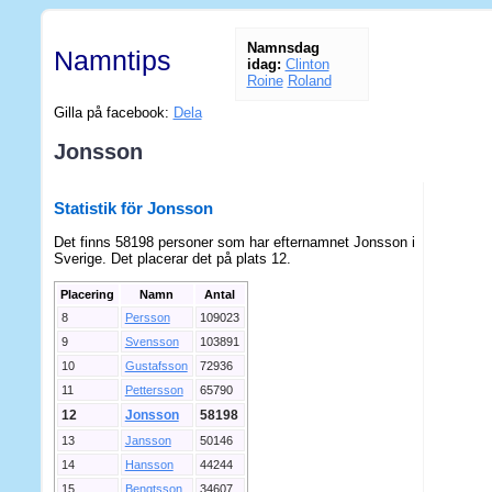
Namnsdag
Namntips
idag:
Clinton
Roine
Roland
Gilla på facebook:
Dela
Jonsson
Statistik för Jonsson
Det finns 58198 personer som har efternamnet Jonsson i
Sverige. Det placerar det på plats 12.
Placering
Namn
Antal
8
Persson
109023
9
Svensson
103891
10
Gustafsson
72936
11
Pettersson
65790
12
Jonsson
58198
13
Jansson
50146
14
Hansson
44244
15
Bengtsson
34607