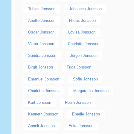
Tobias Jonsson
Johannes Jonsson
Anette Jonsson
Niklas Jonsson
Oscar Jonsson
Lovisa Jonsson
Viktor Jonsson
Charlotte Jonsson
Sandra Jonsson
Jörgen Jonsson
Birgit Jonsson
Frida Jonsson
Emanuel Jonsson
Sofie Jonsson
Charlotta Jonsson
Margaretha Jonsson
Kurt Jonsson
Robin Jonsson
Kenneth Jonsson
Emelie Jonsson
Anneli Jonsson
Erika Jonsson