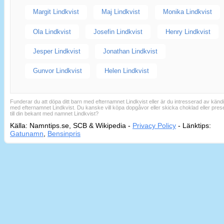
Margit Lindkvist
Maj Lindkvist
Monika Lindkvist
Ola Lindkvist
Josefin Lindkvist
Henry Lindkvist
Jesper Lindkvist
Jonathan Lindkvist
Gunvor Lindkvist
Helen Lindkvist
Funderar du att döpa ditt barn med efternamnet Lindkvist eller är du intresserad av känd
med efternamnet Lindkvist. Du kanske vill köpa dopgåvor eller skicka choklad eller pres
till din bekant med namnet Lindkvist?
Källa: Namntips.se, SCB & Wikipedia -
Privacy Policy
-
Länktips:
Sid
Gatunamn
,
Bensinpris