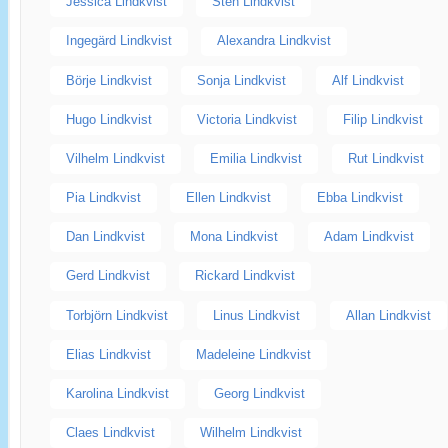
Jessica Lindkvist
Sten Lindkvist
Ingegärd Lindkvist
Alexandra Lindkvist
Börje Lindkvist
Sonja Lindkvist
Alf Lindkvist
Hugo Lindkvist
Victoria Lindkvist
Filip Lindkvist
Vilhelm Lindkvist
Emilia Lindkvist
Rut Lindkvist
Pia Lindkvist
Ellen Lindkvist
Ebba Lindkvist
Dan Lindkvist
Mona Lindkvist
Adam Lindkvist
Gerd Lindkvist
Rickard Lindkvist
Torbjörn Lindkvist
Linus Lindkvist
Allan Lindkvist
Elias Lindkvist
Madeleine Lindkvist
Karolina Lindkvist
Georg Lindkvist
Claes Lindkvist
Wilhelm Lindkvist