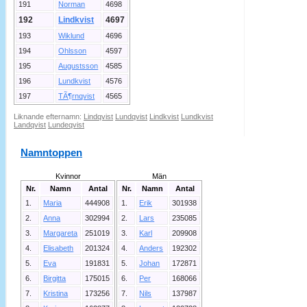
191
Norman
4698
192
Lindkvist
4697
193
Wiklund
4696
194
Ohlsson
4597
195
Augustsson
4585
196
Lundkvist
4576
197
TÃ¶rnqvist
4565
Liknande efternamn:
Lindqvist
Lundqvist
Lindkvist
Lundkvist
Landqvist
Lundeqvist
Namntoppen
Kvinnor
Män
Nr.
Namn
Antal
Nr.
Namn
Antal
1.
Maria
444908
1.
Erik
301938
2.
Anna
302994
2.
Lars
235085
3.
Margareta
251019
3.
Karl
209908
4.
Elisabeth
201324
4.
Anders
192302
5.
Eva
191831
5.
Johan
172871
6.
Birgitta
175015
6.
Per
168066
7.
Kristina
173256
7.
Nils
137987