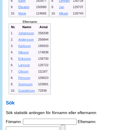
8.
Karin
162877
8.
Lennart
130728
9.
Elisabet
150080
9.
Jan
129737
10.
Marie
124665
10.
Mikael
126743
Efternamn
Nr.
Namn
Antal
1.
Johansson
258208
2.
Andersson
256844
3.
Karlsson
195933
4.
Nilsson
174838
5.
Eriksson
139730
6.
Larsson
126722
7.
Olsson
111167
8.
Persson
109023
9.
Svensson
103891
10.
Gustafsson
72936
Sök
Sök statistik antingen för förnamn eller efternamn
Förnamn:
Efternamn: