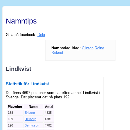
Namntips
Gilla på facebook:
Dela
Namnsdag idag:
Clinton
Roine
Roland
Lindkvist
Statistik för Lindkvist
Det finns 4697 personer som har efternamnet Lindkvist i
Sverige. Det placerar det på plats 192.
Placering
Namn
Antal
188
Ekberg
4835
189
Hellberg
4781
190
Berntsson
4702