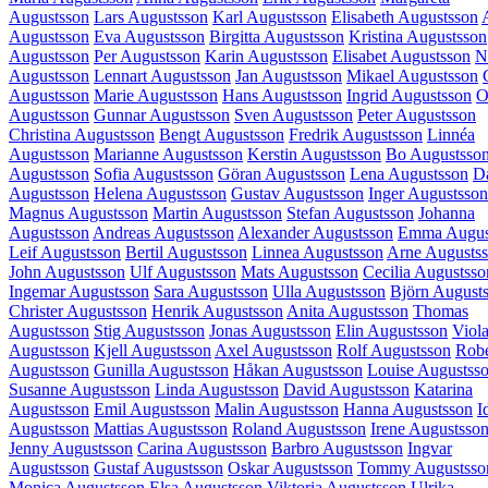
Augustsson
Lars Augustsson
Karl Augustsson
Elisabeth Augustsson
Augustsson
Eva Augustsson
Birgitta Augustsson
Kristina Augustsson
Augustsson
Per Augustsson
Karin Augustsson
Elisabet Augustsson
N
Augustsson
Lennart Augustsson
Jan Augustsson
Mikael Augustsson
Augustsson
Marie Augustsson
Hans Augustsson
Ingrid Augustsson
O
Augustsson
Gunnar Augustsson
Sven Augustsson
Peter Augustsson
Christina Augustsson
Bengt Augustsson
Fredrik Augustsson
Linnéa
Augustsson
Marianne Augustsson
Kerstin Augustsson
Bo Augustsso
Augustsson
Sofia Augustsson
Göran Augustsson
Lena Augustsson
Da
Augustsson
Helena Augustsson
Gustav Augustsson
Inger Augustsson
Magnus Augustsson
Martin Augustsson
Stefan Augustsson
Johanna
Augustsson
Andreas Augustsson
Alexander Augustsson
Emma Augus
Leif Augustsson
Bertil Augustsson
Linnea Augustsson
Arne Augusts
John Augustsson
Ulf Augustsson
Mats Augustsson
Cecilia Augustsso
Ingemar Augustsson
Sara Augustsson
Ulla Augustsson
Björn August
Christer Augustsson
Henrik Augustsson
Anita Augustsson
Thomas
Augustsson
Stig Augustsson
Jonas Augustsson
Elin Augustsson
Viol
Augustsson
Kjell Augustsson
Axel Augustsson
Rolf Augustsson
Robe
Augustsson
Gunilla Augustsson
Håkan Augustsson
Louise Augustss
Susanne Augustsson
Linda Augustsson
David Augustsson
Katarina
Augustsson
Emil Augustsson
Malin Augustsson
Hanna Augustsson
I
Augustsson
Mattias Augustsson
Roland Augustsson
Irene Augustsso
Jenny Augustsson
Carina Augustsson
Barbro Augustsson
Ingvar
Augustsson
Gustaf Augustsson
Oskar Augustsson
Tommy Augustsso
Monica Augustsson
Elsa Augustsson
Viktoria Augustsson
Ulrika