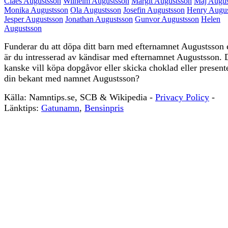
Claes Augustsson
Wilhelm Augustsson
Margit Augustsson
Maj Augus
Monika Augustsson
Ola Augustsson
Josefin Augustsson
Henry Augus
Jesper Augustsson
Jonathan Augustsson
Gunvor Augustsson
Helen
Augustsson
Funderar du att döpa ditt barn med efternamnet Augustsson e
är du intresserad av kändisar med efternamnet Augustsson. 
kanske vill köpa dopgåvor eller skicka choklad eller presenter
din bekant med namnet Augustsson?
Källa: Namntips.se, SCB & Wikipedia -
Privacy Policy
-
S
Länktips:
Gatunamn
,
Bensinpris