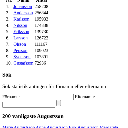
Nr.
Namn
Antal
1.
Johansson
258208
2.
Andersson
256844
3.
Karlsson
195933
4.
Nilsson
174838
5.
Eriksson
139730
6.
Larsson
126722
7.
Olsson
111167
8.
Persson
109023
9.
Svensson
103891
10.
Gustafsson
72936
Sök
Sök statistik antingen för förnamn eller efternamn
Förnamn:
Efternamn:
200 vanligaste
Augustsson
Maria Augustsson
Anna Augustsson
Erik Augustsson
Margareta