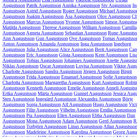
Augustsson
Patrik Augustsson
Annika Augustsson
Siv Augustsson
In
Augustsson
Astrid Augustsson
Roger Augustsson
Michael Augustsso
Augustsson
Joakim Augustsson
Åsa Augustsson
Olov Augustsson
Ch
Augustsson
Marcus Augustsson
Yvonne Augustsson
Simon Augustss
Matilda Augustsson
Therese Augustsson
William Augustsson
Camilla
Augustsson
Agneta Augustsson
Sebastian Augustsson
Rune Augusts
Ann Augustsson
Gun Augustsson
Ove Augustsson
Tomas Augustsso
Anton Augustsson
Amanda Augustsson
Inga Augustsson
Ingeborg
Augustsson
Julia Augustsson
Alice Augustsson
Berit Augustsson
Car
Augustsson
Eric Augustsson
Gösta Augustsson
Kent Augustsson
Lis
Augustsson
Tobias Augustsson
Johannes Augustsson
Anette Augusts
Niklas Augustsson
Oscar Augustsson
Lovisa Augustsson
Viktor Augu
Charlotte Augustsson
Sandra Augustsson
Jörgen Augustsson
Birgit
Augustsson
Frida Augustsson
Emanuel Augustsson
Sofie Augustsson
Charlotta Augustsson
Margaretha Augustsson
Kurt Augustsson
Robi
Augustsson
Kenneth Augustsson
Emelie Augustsson
Anneli Augusts
Erika Augustsson
Märta Augustsson
Gunnel Augustsson
Jessica Aug
Sten Augustsson
Ingegärd Augustsson
Alexandra Augustsson
Börje
Augustsson
Sonja Augustsson
Alf Augustsson
Hugo Augustsson
Vict
Augustsson
Filip Augustsson
Vilhelm Augustsson
Emilia Augustsson
Augustsson
Pia Augustsson
Ellen Augustsson
Ebba Augustsson
Dan
Augustsson
Mona Augustsson
Adam Augustsson
Gerd Augustsson
R
Augustsson
Torbjörn Augustsson
Linus Augustsson
Allan Augustsso
Augustsson
Madeleine Augustsson
Karolina Augustsson
Georg Augu