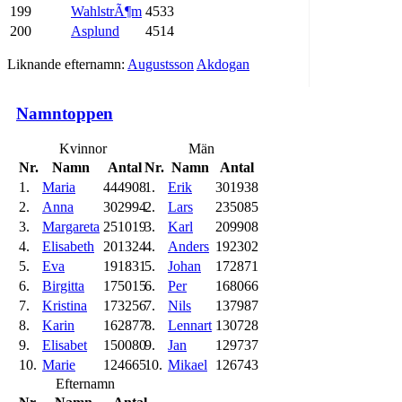
199
WahlstrÃ¶m
4533
200
Asplund
4514
Liknande efternamn:
Augustsson
Akdogan
Namntoppen
Kvinnor
Män
Nr.
Namn
Antal
Nr.
Namn
Antal
1.
Maria
444908
1.
Erik
301938
2.
Anna
302994
2.
Lars
235085
3.
Margareta
251019
3.
Karl
209908
4.
Elisabeth
201324
4.
Anders
192302
5.
Eva
191831
5.
Johan
172871
6.
Birgitta
175015
6.
Per
168066
7.
Kristina
173256
7.
Nils
137987
8.
Karin
162877
8.
Lennart
130728
9.
Elisabet
150080
9.
Jan
129737
10.
Marie
124665
10.
Mikael
126743
Efternamn