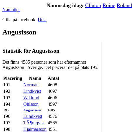
Namnsdag idag:
Clinton
Roine
Roland
Namntips
Gilla på facebook:
Dela
Augustsson
Statistik för Augustsson
Det finns 4585 personer som har efternamnet
Augustsson i Sverige. Det placerar det på plats 195.
Placering
Namn
Antal
191
Norman
4698
192
Lindkvist
4697
193
Wiklund
4696
194
Ohlsson
4597
195
Augustsson
4585
196
Lundkvist
4576
197
TÃ¶rnqvist
4565
198
Hjalmarsson
4551