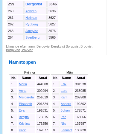
259
Bergkvist
3646
260
Ahlgren
3636
261
Hellman
3627
262
Rydberg
3627
263
Almqvist
3576
264
Svedberg
3565
Liknande efternamn:
Bergqvist
Bergkvist
Borgqvist
Broqvist
Borgkvist
Brokvist
Namntoppen
Kvinnor
Män
Nr.
Namn
Antal
Nr.
Namn
Antal
1.
Maria
444908
1.
Erik
301938
2.
Anna
302994
2.
Lars
235085
3.
Margareta
251019
3.
Karl
209908
4.
Elisabeth
201324
4.
Anders
192302
5.
Eva
191831
5.
Johan
172871
6.
Birgitta
175015
6.
Per
168066
7.
Kristina
173256
7.
Nils
137987
8.
Karin
162877
8.
Lennart
130728