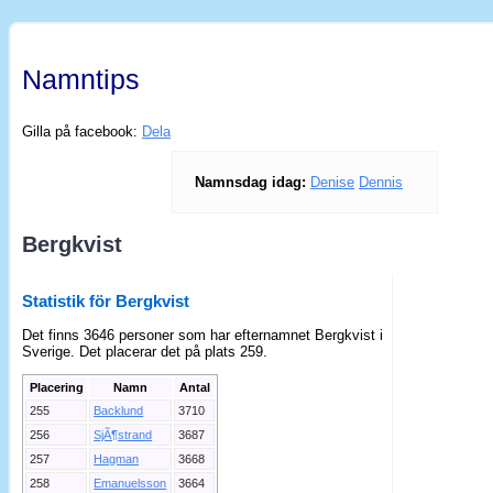
Namntips
Gilla på facebook:
Dela
Namnsdag idag:
Denise
Dennis
Bergkvist
Statistik för Bergkvist
Det finns 3646 personer som har efternamnet Bergkvist i
Sverige. Det placerar det på plats 259.
Placering
Namn
Antal
255
Backlund
3710
256
SjÃ¶strand
3687
257
Hagman
3668
258
Emanuelsson
3664