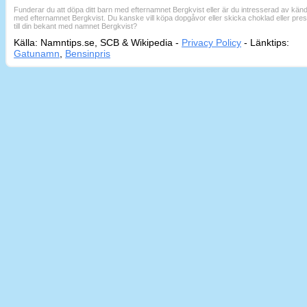
Funderar du att döpa ditt barn med efternamnet Bergkvist eller är du intresserad av känd
med efternamnet Bergkvist. Du kanske vill köpa dopgåvor eller skicka choklad eller pre
till din bekant med namnet Bergkvist?
Källa: Namntips.se, SCB & Wikipedia -
Privacy Policy
-
Länktips:
Sid
Gatunamn
,
Bensinpris