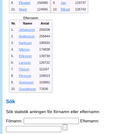
9.
Elisabet
150080
9.
Jan
129737
10.
Marie
124665
10.
Mikael
126743
Efternamn
Nr.
Namn
Antal
1.
Johansson
258208
2.
Andersson
256844
3.
Karlsson
195933
4.
Nilsson
174838
5.
Eriksson
139730
6.
Larsson
126722
7.
Olsson
111167
8.
Persson
109023
9.
Svensson
103891
10.
Gustafsson
72936
Sök
Sök statistik antingen för förnamn eller efternamn
Förnamn:
Efternamn: