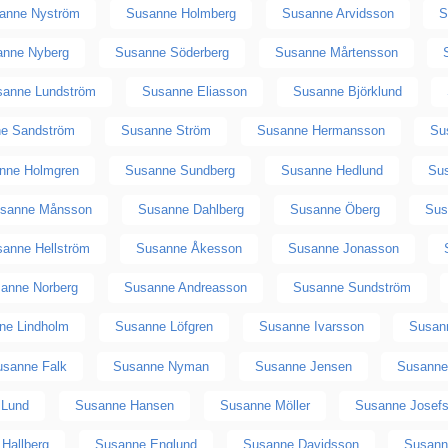
anne Nyström
Susanne Holmberg
Susanne Arvidsson
S
anne Nyberg
Susanne Söderberg
Susanne Mårtensson
sanne Lundström
Susanne Eliasson
Susanne Björklund
e Sandström
Susanne Ström
Susanne Hermansson
Su
nne Holmgren
Susanne Sundberg
Susanne Hedlund
Sus
sanne Månsson
Susanne Dahlberg
Susanne Öberg
Sus
anne Hellström
Susanne Åkesson
Susanne Jonasson
anne Norberg
Susanne Andreasson
Susanne Sundström
ne Lindholm
Susanne Löfgren
Susanne Ivarsson
Susan
usanne Falk
Susanne Nyman
Susanne Jensen
Susanne
 Lund
Susanne Hansen
Susanne Möller
Susanne Josef
Hallberg
Susanne Englund
Susanne Davidsson
Susann