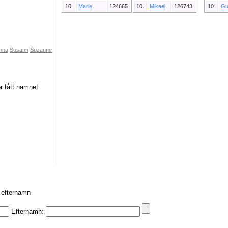
10.
Marie
124665
10.
Mikael
126743
10.
Gu
nna
Susann
Suzanne
or fått namnet
r efternamn
Efternamn: