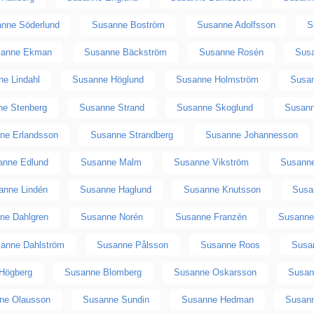
nne Söderlund
Susanne Boström
Susanne Adolfsson
S
sanne Ekman
Susanne Bäckström
Susanne Rosén
Susa
e Lindahl
Susanne Höglund
Susanne Holmström
Susa
ne Stenberg
Susanne Strand
Susanne Skoglund
Susann
ne Erlandsson
Susanne Strandberg
Susanne Johannesson
anne Edlund
Susanne Malm
Susanne Vikström
Susanne
anne Lindén
Susanne Haglund
Susanne Knutsson
Susa
ne Dahlgren
Susanne Norén
Susanne Franzén
Susanne
anne Dahlström
Susanne Pålsson
Susanne Roos
Susa
Högberg
Susanne Blomberg
Susanne Oskarsson
Susan
ne Olausson
Susanne Sundin
Susanne Hedman
Susann