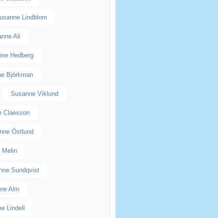
usanne Lindblom
nne Ali
nne Hedberg
e Björkman
Susanne Viklund
 Claesson
nne Östlund
 Melin
nne Sundqvist
ne Alm
e Lindell