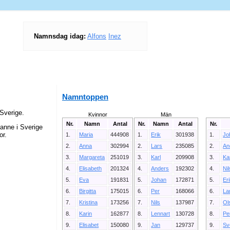
Namnsdag idag:
Alfons
Inez
Namntoppen
Sverige.
Kvinnor
Män
Nr.
Namn
Antal
Nr.
Namn
Antal
Nr.
anne i Sverige
or.
1.
Maria
444908
1.
Erik
301938
1.
Jo
2.
Anna
302994
2.
Lars
235085
2.
An
3.
Margareta
251019
3.
Karl
209908
3.
Ka
4.
Elisabeth
201324
4.
Anders
192302
4.
Ni
5.
Eva
191831
5.
Johan
172871
5.
Er
6.
Birgitta
175015
6.
Per
168066
6.
La
7.
Kristina
173256
7.
Nils
137987
7.
Ol
8.
Karin
162877
8.
Lennart
130728
8.
Pe
9.
Elisabet
150080
9.
Jan
129737
9.
Sv