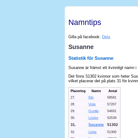
Namntips
Gilla på facebook:
Dela
Susanne
Statistik för Susanne
Susanne är främst ett
kvinnligt
namn i 
Det finns 51302 kvinnor som heter Sus
vilket placerar det på plats 31 för kvinn
Placering
Namn
Antal
27.
Elin
58581
28.
Viola
57207
29.
Gunilla
54691
30.
Louise
52539
31.
Susanne
51302
32.
Linda
51300