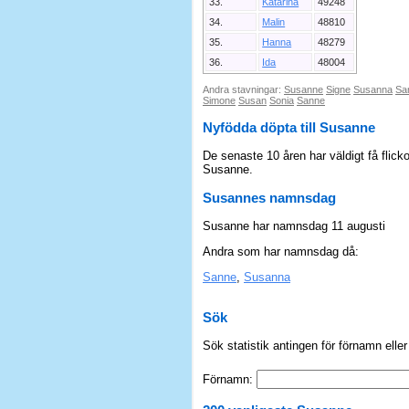
33.
Katarina
49248
34.
Malin
48810
35.
Hanna
48279
36.
Ida
48004
Andra stavningar:
Susanne
Signe
Susanna
Sa
Simone
Susan
Sonia
Sanne
Nyfödda döpta till Susanne
De senaste 10 åren har väldigt få flick
Susanne.
Susannes namnsdag
Susanne har namnsdag 11 augusti
Andra som har namnsdag då:
Sanne
,
Susanna
Sök
Sök statistik antingen för förnamn elle
Förnamn: