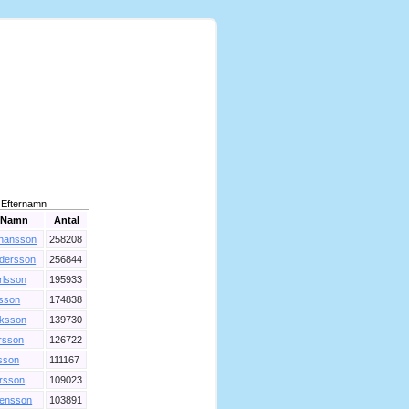
Efternamn
Namn
Antal
hansson
258208
dersson
256844
rlsson
195933
lsson
174838
iksson
139730
rsson
126722
sson
111167
rsson
109023
ensson
103891