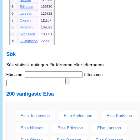
5.
Eriksson
139730
6.
Larsson
126722
7.
Olsson
111167
8.
Persson
109023
9.
Svensson
103891
10.
Gustafsson
72936
Sök
Sök statistik antingen för förnamn eller efternamn
Förnamn:
Efternamn:
200 vanligaste
Elsa
Elsa Johansson
Elsa Andersson
Elsa Karlsson
Elsa Nilsson
Elsa Eriksson
Elsa Larsson