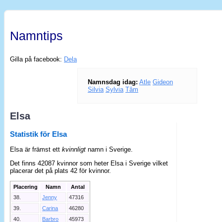
Namntips
Gilla på facebook:
Dela
Namnsdag idag:
Atle
Gideon
Silvia
Sylvia
Tâm
Elsa
Statistik för Elsa
Elsa är främst ett
kvinnligt
namn i Sverige.
Det finns 42087 kvinnor som heter Elsa i Sverige vilket
placerar det på plats 42 för kvinnor.
Placering
Namn
Antal
38.
Jenny
47316
39.
Carina
46280
40.
Barbro
45973