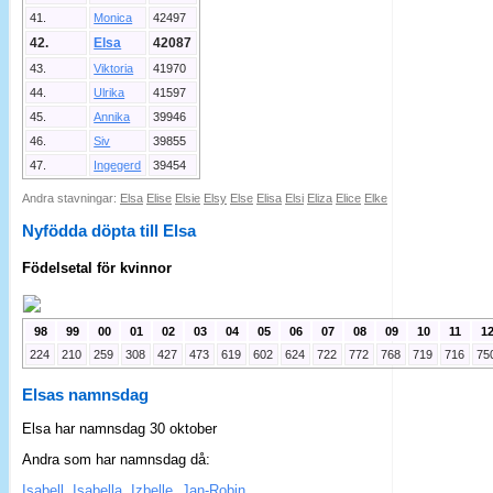
41.
Monica
42497
42.
Elsa
42087
43.
Viktoria
41970
44.
Ulrika
41597
45.
Annika
39946
46.
Siv
39855
47.
Ingegerd
39454
Andra stavningar:
Elsa
Elise
Elsie
Elsy
Else
Elisa
Elsi
Eliza
Elice
Elke
Nyfödda döpta till Elsa
Födelsetal för kvinnor
98
99
00
01
02
03
04
05
06
07
08
09
10
11
1
224
210
259
308
427
473
619
602
624
722
772
768
719
716
75
Elsas namnsdag
Elsa har namnsdag 30 oktober
Andra som har namnsdag då:
Isabell
,
Isabella
,
Izbelle
,
Jan-Robin