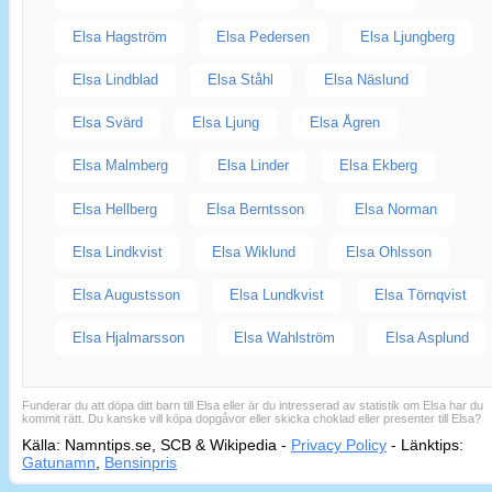
Elsa Hagström
Elsa Pedersen
Elsa Ljungberg
Elsa Lindblad
Elsa Ståhl
Elsa Näslund
Elsa Svärd
Elsa Ljung
Elsa Ågren
Elsa Malmberg
Elsa Linder
Elsa Ekberg
Elsa Hellberg
Elsa Berntsson
Elsa Norman
Elsa Lindkvist
Elsa Wiklund
Elsa Ohlsson
Elsa Augustsson
Elsa Lundkvist
Elsa Törnqvist
Elsa Hjalmarsson
Elsa Wahlström
Elsa Asplund
Funderar du att döpa ditt barn till Elsa eller är du intresserad av statistik om Elsa har du
kommit rätt. Du kanske vill köpa dopgåvor eller skicka choklad eller presenter till Elsa?
Källa: Namntips.se, SCB & Wikipedia -
Privacy Policy
-
Länktips:
Sid
Gatunamn
,
Bensinpris