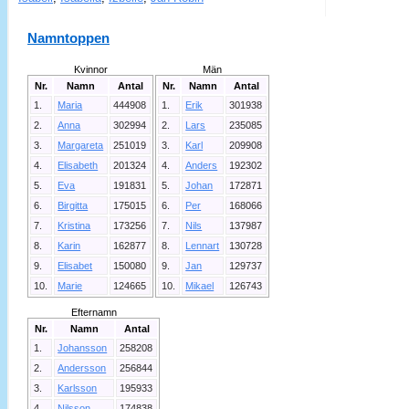
Namntoppen
Kvinnor
Män
Nr.
Namn
Antal
Nr.
Namn
Antal
1.
Maria
444908
1.
Erik
301938
2.
Anna
302994
2.
Lars
235085
3.
Margareta
251019
3.
Karl
209908
4.
Elisabeth
201324
4.
Anders
192302
5.
Eva
191831
5.
Johan
172871
6.
Birgitta
175015
6.
Per
168066
7.
Kristina
173256
7.
Nils
137987
8.
Karin
162877
8.
Lennart
130728
9.
Elisabet
150080
9.
Jan
129737
10.
Marie
124665
10.
Mikael
126743
Efternamn
Nr.
Namn
Antal
1.
Johansson
258208
2.
Andersson
256844
3.
Karlsson
195933
4.
Nilsson
174838