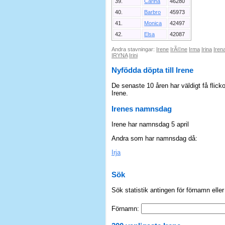
39.
Carina
46280
40.
Barbro
45973
41.
Monica
42497
42.
Elsa
42087
Andra stavningar:
Irene
IrÃ©ne
Irma
Irina
Iren
IRYNA
Irini
Nyfödda döpta till Irene
De senaste 10 åren har väldigt få flick
Irene.
Irenes namnsdag
Irene har namnsdag 5 april
Andra som har namnsdag då:
Irja
Sök
Sök statistik antingen för förnamn elle
Förnamn: