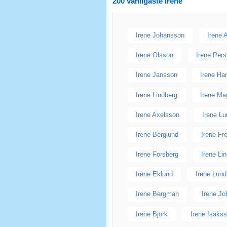
200 vanligaste
Irene
Irene Johansson
Irene 
Irene Olsson
Irene Per
Irene Jansson
Irene Ha
Irene Lindberg
Irene M
Irene Axelsson
Irene L
Irene Berglund
Irene Fr
Irene Forsberg
Irene Li
Irene Eklund
Irene Lund
Irene Bergman
Irene J
Irene Björk
Irene Isaks