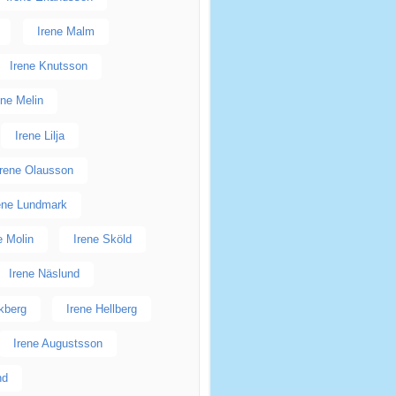
Irene Malm
Irene Knutsson
ene Melin
Irene Lilja
Irene Olausson
ene Lundmark
e Molin
Irene Sköld
Irene Näslund
kberg
Irene Hellberg
Irene Augustsson
nd