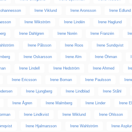
 Johannesson
Irene Viklund
Irene Aronsson
Irene Edlund
laesson
Irene Wikström
Irene Lindén
Irene Haglund
berg
Irene Dahlgren
Irene Norén
Irene Franzén
Ir
ahlström
Irene Pålsson
Irene Roos
Irene Sundqvist
omberg
Irene Oskarsson
Irene Alm
Irene Öhman
man
Irene Lindell
Irene Hedström
Irene Ahmed
Ir
Irene Ericsson
Irene Boman
Irene Paulsson
Iren
edersen
Irene Ljungberg
Irene Lindblad
Irene Ståhl
Irene Ågren
Irene Malmberg
Irene Linder
Irene E
Norman
Irene Lindkvist
Irene Wiklund
Irene Ohlsson
örnqvist
Irene Hjalmarsson
Irene Wahlström
Irene Asplu