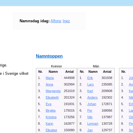
Namnsdag idag:
Alfons
Inez
Namntoppen
ige.
Kvinnor
Män
Nr.
Namn
Antal
Nr.
Namn
Antal
Nr.
 i Sverige vilket
1.
Maria
444908
1.
Erik
301938
1.
Jo
2.
Anna
302994
2.
Lars
235085
2.
An
3.
Margareta
251019
3.
Karl
209908
3.
Ka
4.
Elisabeth
201324
4.
Anders
192302
4.
Ni
5.
Eva
191831
5.
Johan
172871
5.
Er
6.
Birgitta
175015
6.
Per
168066
6.
La
7.
Kristina
173256
7.
Nils
137987
7.
Ol
8.
Karin
162877
8.
Lennart
130728
8.
Pe
9.
Elisabet
150080
9.
Jan
129737
9.
Sv