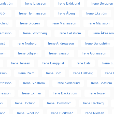
Lundström
Irene Eliasson
Irene Björklund
Irene Berggren
Ström
Irene Hermansson
Irene Åberg
Irene Ekström
edlund
Irene Sjögren
Irene Martinsson
Irene Månsson
hamsson
Irene Strömberg
Irene Hellström
Irene Åkesson
vist
Irene Norberg
Irene Andreasson
Irene Sundström
dholm
Irene Löfgren
Irene Ivarsson
Irene Göransson
Irene Jensen
Irene Bergqvist
Irene Dahl
Irene L
fsson
Irene Palm
Irene Borg
Irene Hallberg
Irene
Ottosson
Irene Sjöström
Irene Söderlund
Irene Boström
rjesson
Irene Ekman
Irene Bäckström
Irene Rosén
ahl
Irene Höglund
Irene Holmström
Irene Hedberg
rand
Irene Skoglund
Irene Björkman
Irene Nielsen