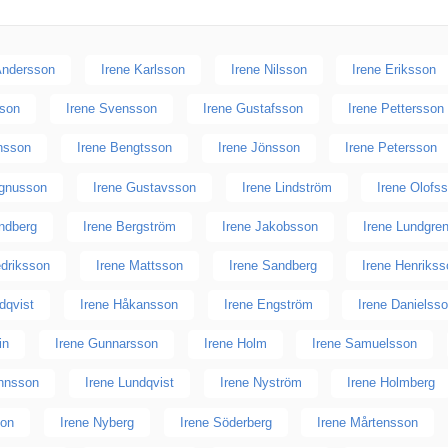
Andersson
Irene Karlsson
Irene Nilsson
Irene Eriksson
sson
Irene Svensson
Irene Gustafsson
Irene Pettersson
nsson
Irene Bengtsson
Irene Jönsson
Irene Petersson
agnusson
Irene Gustavsson
Irene Lindström
Irene Olofs
undberg
Irene Bergström
Irene Jakobsson
Irene Lundgre
edriksson
Irene Mattsson
Irene Sandberg
Irene Henrikss
ndqvist
Irene Håkansson
Irene Engström
Irene Danielss
in
Irene Gunnarsson
Irene Holm
Irene Samuelsson
ohnsson
Irene Lundqvist
Irene Nyström
Irene Holmberg
son
Irene Nyberg
Irene Söderberg
Irene Mårtensson