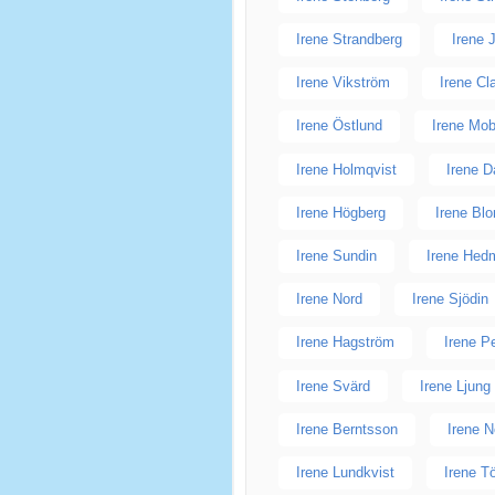
Irene Strandberg
Irene
Irene Vikström
Irene C
Irene Östlund
Irene Mo
Irene Holmqvist
Irene D
Irene Högberg
Irene Bl
Irene Sundin
Irene Hed
Irene Nord
Irene Sjödin
Irene Hagström
Irene P
Irene Svärd
Irene Ljung
Irene Berntsson
Irene 
Irene Lundkvist
Irene T