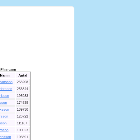
Efternamn
Namn
Antal
hansson
258208
dersson
256844
rlsson
195933
lsson
174838
iksson
139730
rsson
126722
sson
111167
rsson
109023
ensson
103891