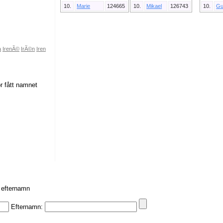
10.
Marie
124665
10.
Mikael
126743
10.
Gu
a
IrenÃ©
IrÃ©n
Iren
or fått namnet
r efternamn
Efternamn: