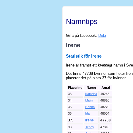
Namntips
Gilla på facebook:
Dela
Irene
Statistik för Irene
Irene är främst ett
kvinnligt
namn i Sver
Det finns 47738 kvinnor som heter Irene
placerar det på plats 37 för kvinnor.
Placering
Namn
Antal
33.
Katarina
49248
34.
Malin
48810
35.
Hanna
48279
36.
Ida
48004
37.
Irene
47738
38.
Jenny
47316