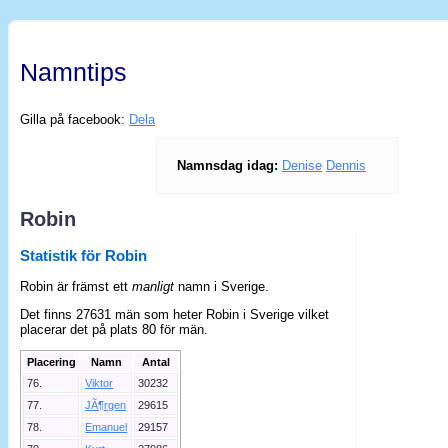
Namntips
Gilla på facebook:
Dela
Namnsdag idag:
Denise
Dennis
Robin
Statistik för Robin
Robin är främst ett
manligt
namn i Sverige.
Det finns 27631 män som heter Robin i Sverige vilket
placerar det på plats 80 för män.
Placering
Namn
Antal
76.
Viktor
30232
77.
JÃ¶rgen
29615
78.
Emanuel
29157