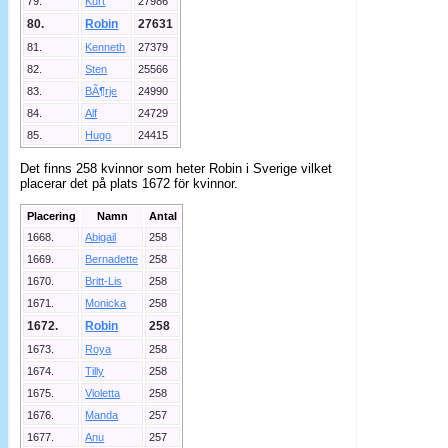
79.
Kurt
27986
80.
Robin
27631
81.
Kenneth
27379
82.
Sten
25566
83.
BÃ¶rje
24990
84.
Alf
24729
85.
Hugo
24415
Det finns 258 kvinnor som heter Robin i Sverige vilket
placerar det på plats 1672 för kvinnor.
Placering
Namn
Antal
1668.
Abigail
258
1669.
Bernadette
258
1670.
Britt-Lis
258
1671.
Monicka
258
1672.
Robin
258
1673.
Roya
258
1674.
Tilly
258
1675.
Violetta
258
1676.
Manda
257
1677.
Anu
257