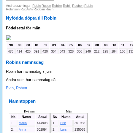
Andra stavningar:
Robin
Ruben
Robbin
Rebin
Reuben
Rubin
Robinson
RubÃ©n
Robban
Ravn
Nyfödda döpta till Robin
Födelsetal för män
98
99
00
01
02
03
04
05
06
07
08
09
10
11
1
476
414
425
391
420
354
343
328
306
249
212
195
184
166
13
Robins namnsdag
Robin har namnsdag 7 juni
Andra som har namnsdag då:
Evin
,
Robert
Namntoppen
Kvinnor
Män
Nr.
Namn
Antal
Nr.
Namn
Antal
1.
Maria
444908
1.
Erik
301938
2.
Anna
302994
2.
Lars
235085