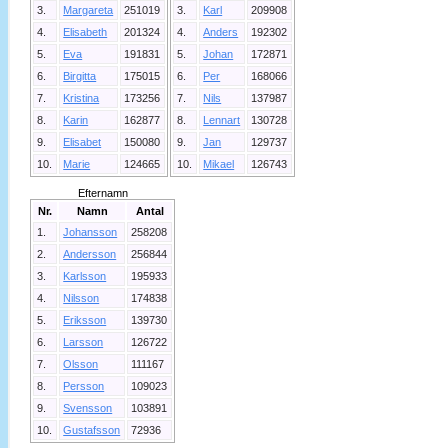
3.
Margareta
251019
3.
Karl
209908
4.
Elisabeth
201324
4.
Anders
192302
5.
Eva
191831
5.
Johan
172871
6.
Birgitta
175015
6.
Per
168066
7.
Kristina
173256
7.
Nils
137987
8.
Karin
162877
8.
Lennart
130728
9.
Elisabet
150080
9.
Jan
129737
10.
Marie
124665
10.
Mikael
126743
Efternamn
Nr.
Namn
Antal
1.
Johansson
258208
2.
Andersson
256844
3.
Karlsson
195933
4.
Nilsson
174838
5.
Eriksson
139730
6.
Larsson
126722
7.
Olsson
111167
8.
Persson
109023
9.
Svensson
103891
10.
Gustafsson
72936