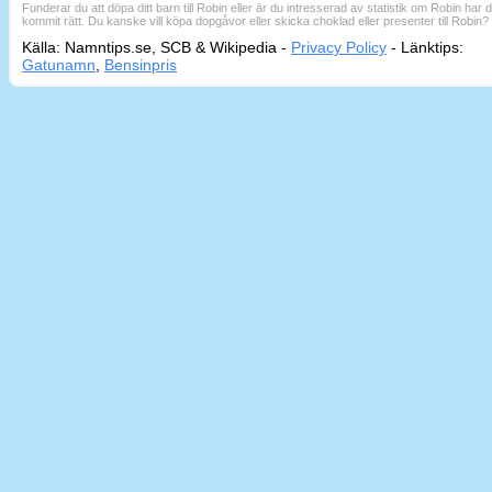
Funderar du att döpa ditt barn till Robin eller är du intresserad av statistik om Robin har 
kommit rätt. Du kanske vill köpa dopgåvor eller skicka choklad eller presenter till Robin?
Källa: Namntips.se, SCB & Wikipedia -
Privacy Policy
-
Länktips:
Sid
Gatunamn
,
Bensinpris