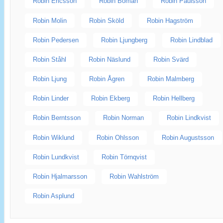
Robin Ericsson
Robin Boman
Robin Paulsson
Robin Molin
Robin Sköld
Robin Hagström
Robin Pedersen
Robin Ljungberg
Robin Lindblad
Robin Ståhl
Robin Näslund
Robin Svärd
Robin Ljung
Robin Ågren
Robin Malmberg
Robin Linder
Robin Ekberg
Robin Hellberg
Robin Berntsson
Robin Norman
Robin Lindkvist
Robin Wiklund
Robin Ohlsson
Robin Augustsson
Robin Lundkvist
Robin Törnqvist
Robin Hjalmarsson
Robin Wahlström
Robin Asplund