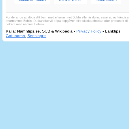
Funderar du att döpa ditt barn med efternamnet Bohlin eller är du intresserad av kändis
efternamnet Bohlin. Du kanske vill köpa dopgåvor eller skicka choklad eller presenter till 
bekant med namnet Bohlin?
Källa: Namntips.se, SCB & Wikipedia -
Privacy Policy
-
Länktips:
Sid
Gatunamn
,
Bensinpris