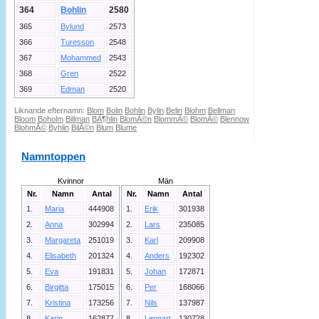
364
Bohlin
2580
365
Bylund
2573
366
Turesson
2548
367
Mohammed
2543
368
Gren
2522
369
Edman
2520
Liknande efternamn:
Blom
Bolin
Bohlin
Bylin
Belin
Blohm
Bellman
Bloom
Boholm
Billman
BÃ¶hlin
BlomÃ©n
BlommÃ©
BlomÃ©
Blennow
BlohmÃ©
Byhlin
BilÃ©n
Blum
Blume
Namntoppen
Kvinnor
Män
Nr.
Namn
Antal
Nr.
Namn
Antal
1.
Maria
444908
1.
Erik
301938
2.
Anna
302994
2.
Lars
235085
3.
Margareta
251019
3.
Karl
209908
4.
Elisabeth
201324
4.
Anders
192302
5.
Eva
191831
5.
Johan
172871
6.
Birgitta
175015
6.
Per
168066
7.
Kristina
173256
7.
Nils
137987
8.
Karin
162877
8.
Lennart
130728