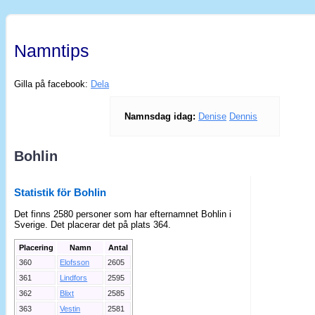
Namntips
Gilla på facebook:
Dela
Namnsdag idag:
Denise
Dennis
Bohlin
Statistik för Bohlin
Det finns 2580 personer som har efternamnet Bohlin i
Sverige. Det placerar det på plats 364.
Placering
Namn
Antal
360
Elofsson
2605
361
Lindfors
2595
362
Blixt
2585
363
Vestin
2581