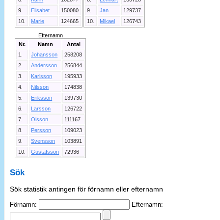
9.
Elisabet
150080
9.
Jan
129737
10.
Marie
124665
10.
Mikael
126743
Efternamn
Nr.
Namn
Antal
1.
Johansson
258208
2.
Andersson
256844
3.
Karlsson
195933
4.
Nilsson
174838
5.
Eriksson
139730
6.
Larsson
126722
7.
Olsson
111167
8.
Persson
109023
9.
Svensson
103891
10.
Gustafsson
72936
Sök
Sök statistik antingen för förnamn eller efternamn
Förnamn:
Efternamn: