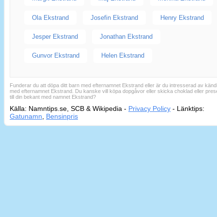
Ola Ekstrand
Josefin Ekstrand
Henry Ekstrand
Jesper Ekstrand
Jonathan Ekstrand
Gunvor Ekstrand
Helen Ekstrand
Funderar du att döpa ditt barn med efternamnet Ekstrand eller är du intresserad av känd
med efternamnet Ekstrand. Du kanske vill köpa dopgåvor eller skicka choklad eller pres
till din bekant med namnet Ekstrand?
Källa: Namntips.se, SCB & Wikipedia -
Privacy Policy
-
Länktips:
Sid
Gatunamn
,
Bensinpris