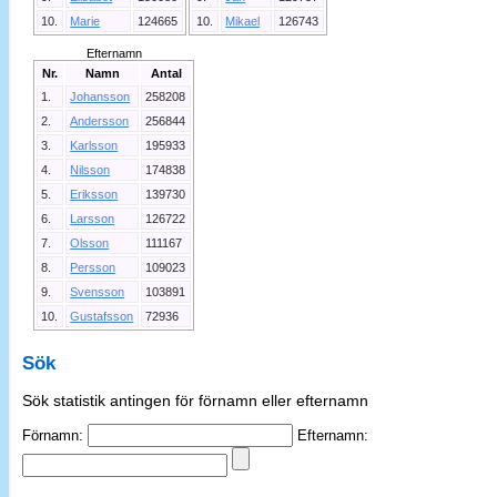
10.
Marie
124665
10.
Mikael
126743
Efternamn
Nr.
Namn
Antal
1.
Johansson
258208
2.
Andersson
256844
3.
Karlsson
195933
4.
Nilsson
174838
5.
Eriksson
139730
6.
Larsson
126722
7.
Olsson
111167
8.
Persson
109023
9.
Svensson
103891
10.
Gustafsson
72936
Sök
Sök statistik antingen för förnamn eller efternamn
Förnamn:
Efternamn: