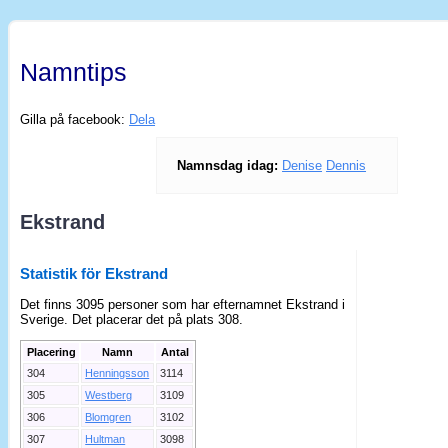
Namntips
Gilla på facebook:
Dela
Namnsdag idag:
Denise
Dennis
Ekstrand
Statistik för Ekstrand
Det finns 3095 personer som har efternamnet Ekstrand i
Sverige. Det placerar det på plats 308.
Placering
Namn
Antal
304
Henningsson
3114
305
Westberg
3109
306
Blomgren
3102
307
Hultman
3098