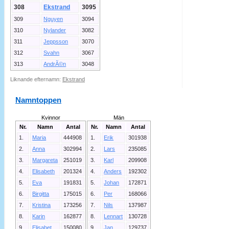
308
Ekstrand
3095
309
Nguyen
3094
310
Nylander
3082
311
Jeppsson
3070
312
Svahn
3067
313
AndrÃ©n
3048
Liknande efternamn:
Ekstrand
Namntoppen
Kvinnor
Män
Nr.
Namn
Antal
Nr.
Namn
Antal
1.
Maria
444908
1.
Erik
301938
2.
Anna
302994
2.
Lars
235085
3.
Margareta
251019
3.
Karl
209908
4.
Elisabeth
201324
4.
Anders
192302
5.
Eva
191831
5.
Johan
172871
6.
Birgitta
175015
6.
Per
168066
7.
Kristina
173256
7.
Nils
137987
8.
Karin
162877
8.
Lennart
130728
9.
Elisabet
150080
9.
Jan
129737