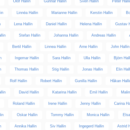
Olof Hallin
Gunnar Hallin
Sven Hallin
Peter Halli
lin
Linnéa Hallin
Marianne Hallin
Kerstin Hallin
Bo
n
Lena Hallin
Daniel Hallin
Helena Hallin
Gustav H
llin
Stefan Hallin
Johanna Hallin
Andreas Hallin
Bertil Hallin
Linnea Hallin
Arne Hallin
John Hallin
in
Ingemar Hallin
Sara Hallin
Ulla Hallin
Björn Hall
n
Thomas Hallin
Stig Hallin
Jonas Hallin
Elin Hall
Rolf Hallin
Robert Hallin
Gunilla Hallin
Håkan Halli
llin
David Hallin
Katarina Hallin
Emil Hallin
Malin
Roland Hallin
Irene Hallin
Jenny Hallin
Carina Ha
lin
Oskar Hallin
Tommy Hallin
Monica Hallin
Elsa
n
Annika Hallin
Siv Hallin
Ingegerd Hallin
Astrid H