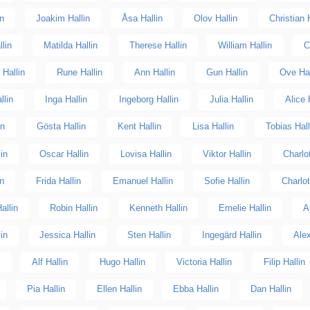
in
Joakim Hallin
Åsa Hallin
Olov Hallin
Christian 
lin
Matilda Hallin
Therese Hallin
William Hallin
C
 Hallin
Rune Hallin
Ann Hallin
Gun Hallin
Ove Hal
llin
Inga Hallin
Ingeborg Hallin
Julia Hallin
Alice 
in
Gösta Hallin
Kent Hallin
Lisa Hallin
Tobias Hall
lin
Oscar Hallin
Lovisa Hallin
Viktor Hallin
Charlot
in
Frida Hallin
Emanuel Hallin
Sofie Hallin
Charlot
allin
Robin Hallin
Kenneth Hallin
Emelie Hallin
A
in
Jessica Hallin
Sten Hallin
Ingegärd Hallin
Alex
n
Alf Hallin
Hugo Hallin
Victoria Hallin
Filip Hallin
Pia Hallin
Ellen Hallin
Ebba Hallin
Dan Hallin