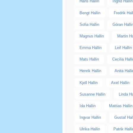
Hans Hallin
Ingrid Hallin
Bengt Hallin
Fredrik Hal
Sofia Hallin
Göran Halli
Magnus Hallin
Martin Ha
Emma Hallin
Leif Hallin
Mats Hallin
Cecilia Hall
Henrik Hallin
Anita Halli
Kjell Hallin
Axel Hallin
Susanne Hallin
Linda Ha
Ida Hallin
Mattias Hallin
Ingvar Hallin
Gustaf Hal
Ulrika Hallin
Patrik Halli