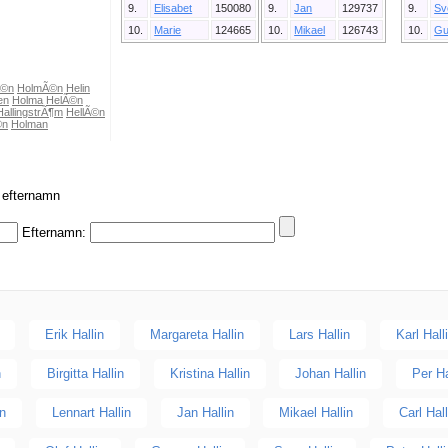
9.
Elisabet
150080
9.
Jan
129737
9.
Sv
10.
Marie
124665
10.
Mikael
126743
10.
Gu
Ã©n
HolmÃ©n
Helin
en
Holma
HelÃ©n
HallingstrÃ¶m
HellÃ©n
©n
Holman
r efternamn
Efternamn:
Erik Hallin
Margareta Hallin
Lars Hallin
Karl Hall
n
Birgitta Hallin
Kristina Hallin
Johan Hallin
Per Ha
in
Lennart Hallin
Jan Hallin
Mikael Hallin
Carl Hall