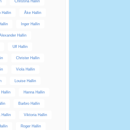
n
Christina Hallin
 Hallin
Åke Hallin
allin
Inger Hallin
Alexander Hallin
Ulf Hallin
in
Christer Hallin
in
Viola Hallin
n
Louise Hallin
 Hallin
Hanna Hallin
llin
Barbro Hallin
 Hallin
Viktoria Hallin
allin
Roger Hallin