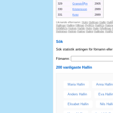
329
GranstrÃ¶m
2905
330
Kristensson
2889
331
Kvist
2889
Liknande efternamn:
Holm
Hellman
Hallin
Hall
Hallman
Halling
Hillman
HylÃ©n
HalÃ©n
Halon
HÃ¥llÃ©n
Holmin
Hahlin
Helm
Halin
HÃ¤llman
Helminen
Helmin
Halme
Halimi
Hallinder
HollÃ
Sök
Sök statistik antingen för förnamn elle
Förnamn:
200 vanligaste
Hallin
Maria Hallin
Anna Hallin
Anders Hallin
Eva Halli
Elisabet Hallin
Nils Hall