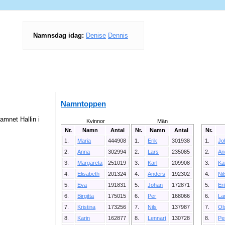
Namnsdag idag:
Denise
Dennis
Namntoppen
amnet Hallin i
Kvinnor
Män
Nr.
Namn
Antal
Nr.
Namn
Antal
Nr.
1.
Maria
444908
1.
Erik
301938
1.
Jo
2.
Anna
302994
2.
Lars
235085
2.
An
3.
Margareta
251019
3.
Karl
209908
3.
Ka
4.
Elisabeth
201324
4.
Anders
192302
4.
Ni
5.
Eva
191831
5.
Johan
172871
5.
Er
6.
Birgitta
175015
6.
Per
168066
6.
La
7.
Kristina
173256
7.
Nils
137987
7.
Ol
8.
Karin
162877
8.
Lennart
130728
8.
Pe