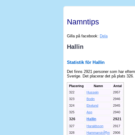
Namntips
Gilla på facebook:
Dela
Hallin
Statistik för Hallin
Det finns 2921 personer som har eftern
Sverige. Det placerar det på plats 326.
Placering
Namn
Antal
322
Hussein
2957
323
Bodin
2946
324
Ekelund
2945
325
Asp
2940
326
Hallin
2921
327
Haraldsson
2917
328
HammarstrÃ¶m
2906