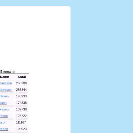
Efternamn
Namn
Antal
hansson
258208
dersson
256844
rlsson
195933
lsson
174838
iksson
139730
rsson
126722
sson
111167
rsson
109023