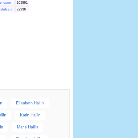
ensson
103891
stafsson
72936
in
Elisabeth Hallin
llin
Karin Hallin
in
Marie Hallin