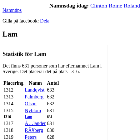
Namnsdag idag:
Clinton
Roine
Roland
Namntips
Gilla på facebook:
Dela
Lam
Statistik för Lam
Det finns 631 personer som har efternamnet Lam i
Sverige. Det placerar det på plats 1316.
Placering
Namn
Antal
1312
Landqvist
633
1313
Palmberg
632
1314
Olson
632
1315
Nyblom
631
1316
Lam
631
1317
Ã…lander
631
1318
RÃ¥berg
630
1319
Peters
628