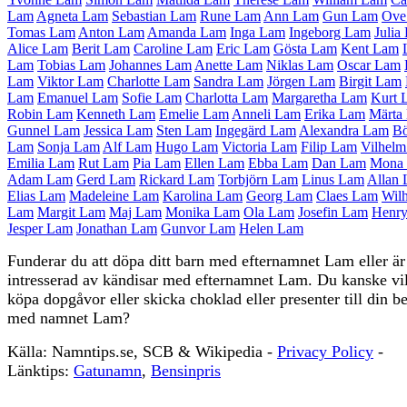
Lam
Agneta Lam
Sebastian Lam
Rune Lam
Ann Lam
Gun Lam
Ove
Tomas Lam
Anton Lam
Amanda Lam
Inga Lam
Ingeborg Lam
Julia
Alice Lam
Berit Lam
Caroline Lam
Eric Lam
Gösta Lam
Kent Lam
Lam
Tobias Lam
Johannes Lam
Anette Lam
Niklas Lam
Oscar Lam
Lam
Viktor Lam
Charlotte Lam
Sandra Lam
Jörgen Lam
Birgit Lam
Lam
Emanuel Lam
Sofie Lam
Charlotta Lam
Margaretha Lam
Kurt 
Robin Lam
Kenneth Lam
Emelie Lam
Anneli Lam
Erika Lam
Märta
Gunnel Lam
Jessica Lam
Sten Lam
Ingegärd Lam
Alexandra Lam
Bö
Lam
Sonja Lam
Alf Lam
Hugo Lam
Victoria Lam
Filip Lam
Vilhel
Emilia Lam
Rut Lam
Pia Lam
Ellen Lam
Ebba Lam
Dan Lam
Mona
Adam Lam
Gerd Lam
Rickard Lam
Torbjörn Lam
Linus Lam
Allan
Elias Lam
Madeleine Lam
Karolina Lam
Georg Lam
Claes Lam
Wil
Lam
Margit Lam
Maj Lam
Monika Lam
Ola Lam
Josefin Lam
Henr
Jesper Lam
Jonathan Lam
Gunvor Lam
Helen Lam
Funderar du att döpa ditt barn med efternamnet Lam eller är
intresserad av kändisar med efternamnet Lam. Du kanske vil
köpa dopgåvor eller skicka choklad eller presenter till din b
med namnet Lam?
Källa: Namntips.se, SCB & Wikipedia -
Privacy Policy
-
S
Länktips:
Gatunamn
,
Bensinpris