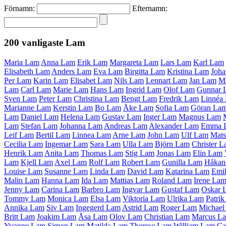
Förnamn:
Efternamn:
200 vanligaste
Lam
Maria Lam
Anna Lam
Erik Lam
Margareta Lam
Lars Lam
Karl Lam
Elisabeth Lam
Anders Lam
Eva Lam
Birgitta Lam
Kristina Lam
Joh
Per Lam
Karin Lam
Elisabet Lam
Nils Lam
Lennart Lam
Jan Lam
Mi
Lam
Carl Lam
Marie Lam
Hans Lam
Ingrid Lam
Olof Lam
Gunnar 
Sven Lam
Peter Lam
Christina Lam
Bengt Lam
Fredrik Lam
Linnéa
Marianne Lam
Kerstin Lam
Bo Lam
Åke Lam
Sofia Lam
Göran La
Lam
Daniel Lam
Helena Lam
Gustav Lam
Inger Lam
Magnus Lam
Lam
Stefan Lam
Johanna Lam
Andreas Lam
Alexander Lam
Emma 
Leif Lam
Bertil Lam
Linnea Lam
Arne Lam
John Lam
Ulf Lam
Mat
Cecilia Lam
Ingemar Lam
Sara Lam
Ulla Lam
Björn Lam
Christer 
Henrik Lam
Anita Lam
Thomas Lam
Stig Lam
Jonas Lam
Elin Lam
Lam
Kjell Lam
Axel Lam
Rolf Lam
Robert Lam
Gunilla Lam
Håkan
Louise Lam
Susanne Lam
Linda Lam
David Lam
Katarina Lam
Emi
Malin Lam
Hanna Lam
Ida Lam
Mattias Lam
Roland Lam
Irene La
Jenny Lam
Carina Lam
Barbro Lam
Ingvar Lam
Gustaf Lam
Oskar 
Tommy Lam
Monica Lam
Elsa Lam
Viktoria Lam
Ulrika Lam
Patri
Annika Lam
Siv Lam
Ingegerd Lam
Astrid Lam
Roger Lam
Michael
Britt Lam
Joakim Lam
Åsa Lam
Olov Lam
Christian Lam
Marcus L
Yvonne Lam
Simon Lam
Matilda Lam
Therese Lam
William Lam
Ca