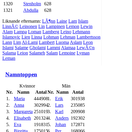
1320
Stenholm
628
1321
Abdulla
628
Liknande efternamn:
LÃ¶nn
Laine
Lam
Islam
LinnÃ©
Leinonen
Lin
Lampinen
Lemon
Lewin
Alam
Lampa
Loman
Lamberg
Leino
Lehmann
Islamovic
Lien
Linna
Lohman
Lehman
Lambertsson
Lann
Lim
Al-Lami
Lambert
Luoma
Aslam
Leon
Islami
Salame
Gholami
Lammi
Alamaa
LewÃ©n
Salama
Leion
Salameh
Salam
Lemoine
Lyman
Leman
Namntoppen
Kvinnor
Män
Nr.
Namn
Antal
Nr.
Namn
Antal
1.
Maria
444908
1.
Erik
301938
2.
Anna
302994
2.
Lars
235085
3.
Margareta
251019
3.
Karl
209908
4.
Elisabeth
201324
4.
Anders
192302
5.
Eva
191831
5.
Johan
172871
6.
Birgitta
175015
6.
Per
168066