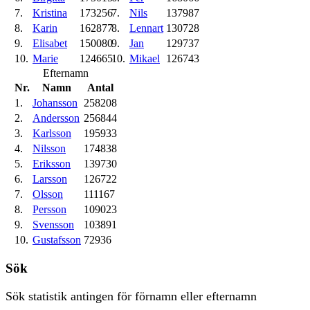
7.
Kristina
173256
7.
Nils
137987
8.
Karin
162877
8.
Lennart
130728
9.
Elisabet
150080
9.
Jan
129737
10.
Marie
124665
10.
Mikael
126743
Efternamn
Nr.
Namn
Antal
1.
Johansson
258208
2.
Andersson
256844
3.
Karlsson
195933
4.
Nilsson
174838
5.
Eriksson
139730
6.
Larsson
126722
7.
Olsson
111167
8.
Persson
109023
9.
Svensson
103891
10.
Gustafsson
72936
Sök
Sök statistik antingen för förnamn eller efternamn