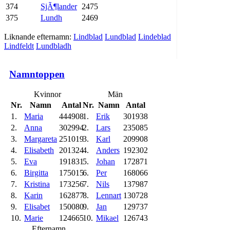
374
SjÃ¶lander
2475
375
Lundh
2469
Liknande efternamn:
Lindblad
Lundblad
Lindeblad
Lindfeldt
Lundbladh
Namntoppen
Kvinnor
Män
Nr.
Namn
Antal
Nr.
Namn
Antal
1.
Maria
444908
1.
Erik
301938
2.
Anna
302994
2.
Lars
235085
3.
Margareta
251019
3.
Karl
209908
4.
Elisabeth
201324
4.
Anders
192302
5.
Eva
191831
5.
Johan
172871
6.
Birgitta
175015
6.
Per
168066
7.
Kristina
173256
7.
Nils
137987
8.
Karin
162877
8.
Lennart
130728
9.
Elisabet
150080
9.
Jan
129737
10.
Marie
124665
10.
Mikael
126743
Efternamn