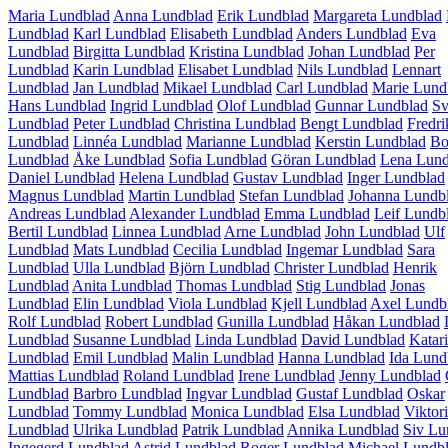
Maria Lundblad
Anna Lundblad
Erik Lundblad
Margareta Lundblad
Lundblad
Karl Lundblad
Elisabeth Lundblad
Anders Lundblad
Eva
Lundblad
Birgitta Lundblad
Kristina Lundblad
Johan Lundblad
Per
Lundblad
Karin Lundblad
Elisabet Lundblad
Nils Lundblad
Lennart
Lundblad
Jan Lundblad
Mikael Lundblad
Carl Lundblad
Marie Lund
Hans Lundblad
Ingrid Lundblad
Olof Lundblad
Gunnar Lundblad
Sv
Lundblad
Peter Lundblad
Christina Lundblad
Bengt Lundblad
Fredri
Lundblad
Linnéa Lundblad
Marianne Lundblad
Kerstin Lundblad
B
Lundblad
Åke Lundblad
Sofia Lundblad
Göran Lundblad
Lena Lund
Daniel Lundblad
Helena Lundblad
Gustav Lundblad
Inger Lundblad
Magnus Lundblad
Martin Lundblad
Stefan Lundblad
Johanna Lundb
Andreas Lundblad
Alexander Lundblad
Emma Lundblad
Leif Lundb
Bertil Lundblad
Linnea Lundblad
Arne Lundblad
John Lundblad
Ulf
Lundblad
Mats Lundblad
Cecilia Lundblad
Ingemar Lundblad
Sara
Lundblad
Ulla Lundblad
Björn Lundblad
Christer Lundblad
Henrik
Lundblad
Anita Lundblad
Thomas Lundblad
Stig Lundblad
Jonas
Lundblad
Elin Lundblad
Viola Lundblad
Kjell Lundblad
Axel Lundb
Rolf Lundblad
Robert Lundblad
Gunilla Lundblad
Håkan Lundblad
Lundblad
Susanne Lundblad
Linda Lundblad
David Lundblad
Katar
Lundblad
Emil Lundblad
Malin Lundblad
Hanna Lundblad
Ida Lund
Mattias Lundblad
Roland Lundblad
Irene Lundblad
Jenny Lundblad
Lundblad
Barbro Lundblad
Ingvar Lundblad
Gustaf Lundblad
Oskar
Lundblad
Tommy Lundblad
Monica Lundblad
Elsa Lundblad
Viktor
Lundblad
Ulrika Lundblad
Patrik Lundblad
Annika Lundblad
Siv Lu
Ingegerd Lundblad
Astrid Lundblad
Roger Lundblad
Michael Lundb