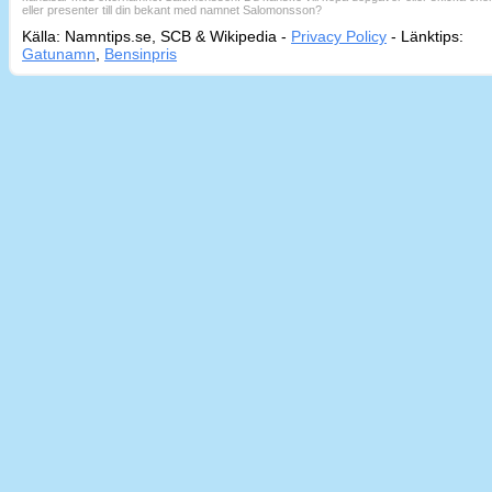
eller presenter till din bekant med namnet Salomonsson?
Källa: Namntips.se, SCB & Wikipedia -
Privacy Policy
-
Länktips:
Sid
Gatunamn
,
Bensinpris