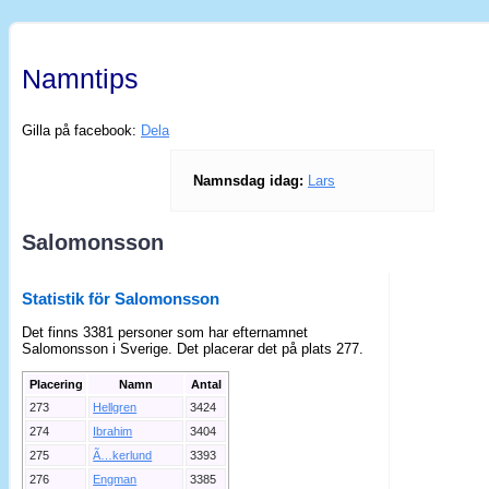
Namntips
Gilla på facebook:
Dela
Namnsdag idag:
Lars
Salomonsson
Statistik för Salomonsson
Det finns 3381 personer som har efternamnet
Salomonsson i Sverige. Det placerar det på plats 277.
Placering
Namn
Antal
273
Hellgren
3424
274
Ibrahim
3404
275
Ã…kerlund
3393
276
Engman
3385