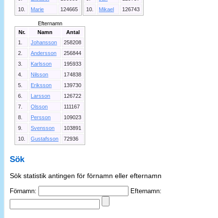
10.
Marie
124665
10.
Mikael
126743
Efternamn
Nr.
Namn
Antal
1.
Johansson
258208
2.
Andersson
256844
3.
Karlsson
195933
4.
Nilsson
174838
5.
Eriksson
139730
6.
Larsson
126722
7.
Olsson
111167
8.
Persson
109023
9.
Svensson
103891
10.
Gustafsson
72936
Sök
Sök statistik antingen för förnamn eller efternamn
Förnamn:
Efternamn: