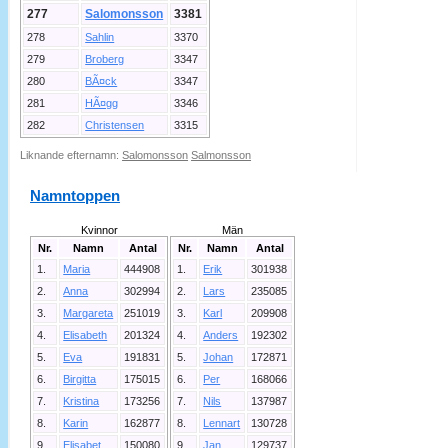
277
Salomonsson
3381
278
Sahlin
3370
279
Broberg
3347
280
BÃ¤ck
3347
281
HÃ¤gg
3346
282
Christensen
3315
Liknande efternamn:
Salomonsson
Salmonsson
Namntoppen
Kvinnor
Män
Nr.
Namn
Antal
Nr.
Namn
Antal
1.
Maria
444908
1.
Erik
301938
2.
Anna
302994
2.
Lars
235085
3.
Margareta
251019
3.
Karl
209908
4.
Elisabeth
201324
4.
Anders
192302
5.
Eva
191831
5.
Johan
172871
6.
Birgitta
175015
6.
Per
168066
7.
Kristina
173256
7.
Nils
137987
8.
Karin
162877
8.
Lennart
130728
9.
Elisabet
150080
9.
Jan
129737