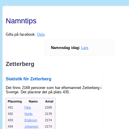
Namntips
Gilla på facebook:
Dela
Namnsdag idag:
Lars
Zetterberg
Statistik för Zetterberg
Det finns 2168 personer som har efternamnet Zetterberg i
Sverige. Det placerar det på plats 435.
Placering
Namn
Antal
431
Flink
2189
432
Norlin
2178
433
Emilsson
2174
434
Johansen
2173