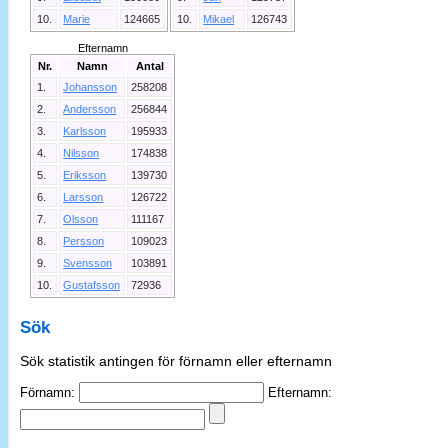
10.
Marie
124665
10.
Mikael
126743
Efternamn
Nr.
Namn
Antal
1.
Johansson
258208
2.
Andersson
256844
3.
Karlsson
195933
4.
Nilsson
174838
5.
Eriksson
139730
6.
Larsson
126722
7.
Olsson
111167
8.
Persson
109023
9.
Svensson
103891
10.
Gustafsson
72936
Sök
Sök statistik antingen för förnamn eller efternamn
Förnamn:
Efternamn: