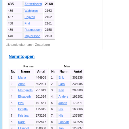
435
Zetterberg
2168
436
Wahlgren
2163
437
Engvall
2162
438
Frid
2161
439
Rasmusson
2158
440
Ingvarsson
2153
Liknande efternamn:
Zetterberg
Namntoppen
Kvinnor
Män
Nr.
Namn
Antal
Nr.
Namn
Antal
1.
Maria
444908
1.
Erik
301938
2.
Anna
302994
2.
Lars
235085
3.
Margareta
251019
3.
Karl
209908
4.
Elisabeth
201324
4.
Anders
192302
5.
Eva
191831
5.
Johan
172871
6.
Birgitta
175015
6.
Per
168066
7.
Kristina
173256
7.
Nils
137987
8.
Karin
162877
8.
Lennart
130728
9.
Elisabet
150080
9.
Jan
129737