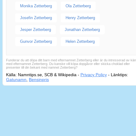
Monika Zetterberg
Ola Zetterberg
Josefin Zetterberg
Henry Zetterberg
Jesper Zetterberg
Jonathan Zetterberg
Gunvor Zetterberg
Helen Zetterberg
Funderar du att döpa ditt barn med efternamnet Zetterberg eller är du intresserad av kän
med efternamnet Zetterberg. Du kanske vill köpa dopgåvor eller skicka choklad eller
presenter till din bekant med namnet Zetterberg?
Källa: Namntips.se, SCB & Wikipedia -
Privacy Policy
-
Länktips:
Sid
Gatunamn
,
Bensinpris