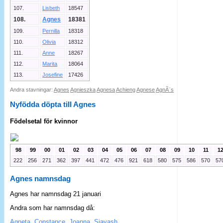
107.
Lisbeth
18547
108.
Agnes
18381
109.
Pernilla
18318
110.
Olivia
18312
111.
Anne
18267
112.
Marita
18064
113.
Josefine
17426
Andra stavningar:
Agnes
Agnieszka
Agnesa
Achieng
Agnese
AgnÃ¨s
Nyfödda döpta till Agnes
Födelsetal för kvinnor
98
99
00
01
02
03
04
05
06
07
08
09
10
11
1
222
256
271
362
397
441
472
476
921
618
580
575
586
570
57
Agnes namnsdag
Agnes har namnsdag 21 januari
Andra som har namnsdag då:
Agneta
,
Constance
,
Joanna
,
Siavash