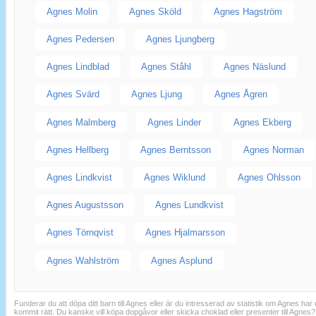
Agnes Molin
Agnes Sköld
Agnes Hagström
Agnes Pedersen
Agnes Ljungberg
Agnes Lindblad
Agnes Ståhl
Agnes Näslund
Agnes Svärd
Agnes Ljung
Agnes Ågren
Agnes Malmberg
Agnes Linder
Agnes Ekberg
Agnes Hellberg
Agnes Berntsson
Agnes Norman
Agnes Lindkvist
Agnes Wiklund
Agnes Ohlsson
Agnes Augustsson
Agnes Lundkvist
Agnes Törnqvist
Agnes Hjalmarsson
Agnes Wahlström
Agnes Asplund
Funderar du att döpa ditt barn till Agnes eller är du intresserad av statistik om Agnes har
kommit rätt. Du kanske vill köpa dopgåvor eller skicka choklad eller presenter till Agnes?