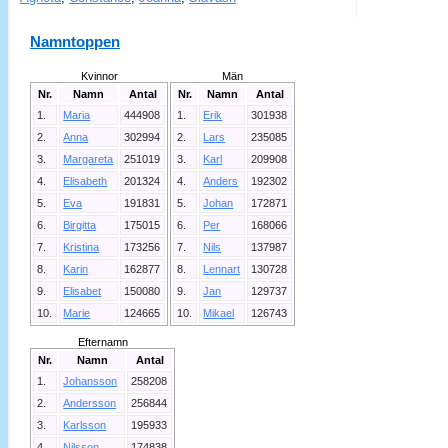
Namntoppen
Kvinnor
Män
Nr.
Namn
Antal
Nr.
Namn
Antal
1.
Maria
444908
1.
Erik
301938
2.
Anna
302994
2.
Lars
235085
3.
Margareta
251019
3.
Karl
209908
4.
Elisabeth
201324
4.
Anders
192302
5.
Eva
191831
5.
Johan
172871
6.
Birgitta
175015
6.
Per
168066
7.
Kristina
173256
7.
Nils
137987
8.
Karin
162877
8.
Lennart
130728
9.
Elisabet
150080
9.
Jan
129737
10.
Marie
124665
10.
Mikael
126743
Efternamn
Nr.
Namn
Antal
1.
Johansson
258208
2.
Andersson
256844
3.
Karlsson
195933
4.
Nilsson
174838