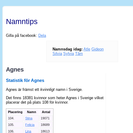
Namntips
Gilla på facebook:
Dela
Namnsdag idag:
Atle
Gideon
Silvia
Sylvia
Tâm
Agnes
Statistik för Agnes
Agnes är främst ett
kvinnligt
namn i Sverige.
Det finns 18381 kvinnor som heter Agnes i Sverige vilket
placerar det på plats 108 för kvinnor.
Placering
Namn
Antal
104.
Stina
19071
105.
Felicia
18689
106.
Lina
18613