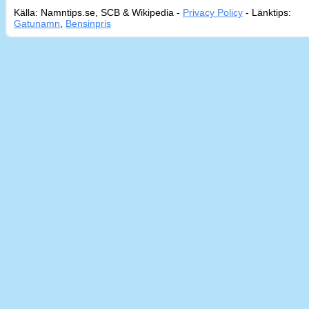
Källa: Namntips.se, SCB & Wikipedia -
Privacy Policy
-
Länktips:
Sid
Gatunamn
,
Bensinpris