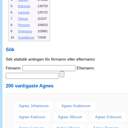
5.
Eriksson
139730
6.
Larsson
126722
7.
Olsson
111167
8.
Persson
109023
9.
Svensson
103891
10.
Gustafsson
72936
Sök
Sök statistik antingen för förnamn eller efternamn
Förnamn:
Efternamn:
200 vanligaste
Agnes
Agnes Johansson
Agnes Andersson
Agnes Karlsson
Agnes Nilsson
Agnes Eriksson