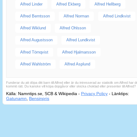
Alfred Linder
Alfred Ekberg
Alfred Hellberg
Alfred Berntsson
Alfred Norman
Alfred Lindkvist
Alfred Wiklund
Alfred Ohlsson
Alfred Augustsson
Alfred Lundkvist
Alfred Törnqvist
Alfred Hjalmarsson
Alfred Wahlström
Alfred Asplund
Funderar du att döpa ditt barn till Alfred eller är du intresserad av statistik om Alfred har d
kommit rätt. Du kanske vill köpa dopgåvor eller skicka choklad eller presenter till Alfred?
Källa: Namntips.se, SCB & Wikipedia -
Privacy Policy
-
Länktips:
Sid
Gatunamn
,
Bensinpris