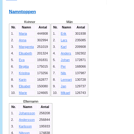
Namntoppen
Kvinnor
Män
Nr.
Namn
Antal
Nr.
Namn
Antal
1.
Maria
444908
1.
Erik
301938
2.
Anna
302994
2.
Lars
235085
3.
Margareta
251019
3.
Karl
209908
4.
Elisabeth
201324
4.
Anders
192302
5.
Eva
191831
5.
Johan
172871
6.
Birgitta
175015
6.
Per
168066
7.
Kristina
173256
7.
Nils
137987
8.
Karin
162877
8.
Lennart
130728
9.
Elisabet
150080
9.
Jan
129737
10.
Marie
124665
10.
Mikael
126743
Efternamn
Nr.
Namn
Antal
1.
Johansson
258208
2.
Andersson
256844
3.
Karlsson
195933
4.
Nilsson
174838