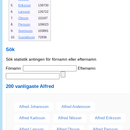
5.
Eriksson
139730
6.
Larsson
126722
7.
Olsson
111167
8.
Persson
109023
9.
Svensson
103891
10.
Gustafsson
72936
Sök
Sök statistik antingen för förnamn eller efternamn
Förnamn:
Efternamn:
200 vanligaste
Alfred
Alfred Johansson
Alfred Andersson
Alfred Karlsson
Alfred Nilsson
Alfred Eriksson
Alfred Larsson
Alfred Olsson
Alfred Persson