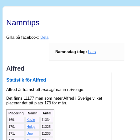
Namntips
Gilla på facebook:
Dela
Namnsdag idag:
Lars
Alfred
Statistik för Alfred
Alfred är främst ett
manligt
namn i Sverige.
Det finns 11177 män som heter Alfred i Sverige vilket
placerar det på plats 173 för män.
Placering
Namn
Antal
169.
Kevin
11334
170.
Helge
11325
171.
Uno
11233