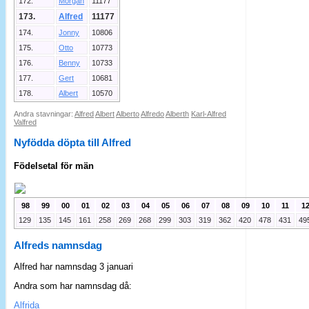
172.
Morgan
11177
173.
Alfred
11177
174.
Jonny
10806
175.
Otto
10773
176.
Benny
10733
177.
Gert
10681
178.
Albert
10570
Andra stavningar:
Alfred
Albert
Alberto
Alfredo
Alberth
Karl-Alfred
Valfred
Nyfödda döpta till Alfred
Födelsetal för män
98
99
00
01
02
03
04
05
06
07
08
09
10
11
1
129
135
145
161
258
269
268
299
303
319
362
420
478
431
49
Alfreds namnsdag
Alfred har namnsdag 3 januari
Andra som har namnsdag då:
Alfrida