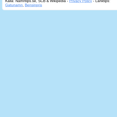
Källa: Namntips.se, SCB & Wikipedia -
Privacy Policy
-
Länktips:
Sid
Gatunamn
,
Bensinpris