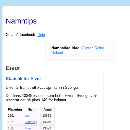
Namntips
Gilla på facebook:
Dela
Namnsdag idag:
Clinton
Roine
Roland
Eivor
Statistik för Eivor
Eivor är främst ett
kvinnligt
namn i Sverige.
Det finns 13348 kvinnor som heter Eivor i Sverige vilket
placerar det på plats 140 för kvinnor.
Placering
Namn
Antal
136.
Linn
13838
137.
Gunborg
13679
138.
Alva
13593