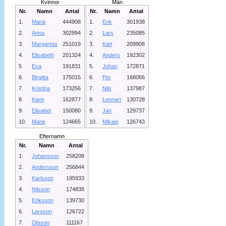
Kvinnor
Män
Nr.
Namn
Antal
Nr.
Namn
Antal
1.
Maria
444908
1.
Erik
301938
2.
Anna
302994
2.
Lars
235085
3.
Margareta
251019
3.
Karl
209908
4.
Elisabeth
201324
4.
Anders
192302
5.
Eva
191831
5.
Johan
172871
6.
Birgitta
175015
6.
Per
168066
7.
Kristina
173256
7.
Nils
137987
8.
Karin
162877
8.
Lennart
130728
9.
Elisabet
150080
9.
Jan
129737
10.
Marie
124665
10.
Mikael
126743
Efternamn
Nr.
Namn
Antal
1.
Johansson
258208
2.
Andersson
256844
3.
Karlsson
195933
4.
Nilsson
174838
5.
Eriksson
139730
6.
Larsson
126722
7.
Olsson
111167