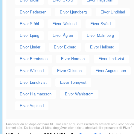
Eivor Molin
Eivor Sköld
Eivor Hagström
Eivor Pedersen
Eivor Ljungberg
Eivor Lindblad
Eivor Ståhl
Eivor Näslund
Eivor Svärd
Eivor Ljung
Eivor Ågren
Eivor Malmberg
Eivor Linder
Eivor Ekberg
Eivor Hellberg
Eivor Berntsson
Eivor Norman
Eivor Lindkvist
Eivor Wiklund
Eivor Ohlsson
Eivor Augustsson
Eivor Lundkvist
Eivor Törnqvist
Eivor Hjalmarsson
Eivor Wahlström
Eivor Asplund
Funderar du att döpa ditt barn till Eivor eller är du intresserad av statistik om Eivor har d
kommit rätt. Du kanske vill köpa dopgåvor eller skicka choklad eller presenter till Eivor?