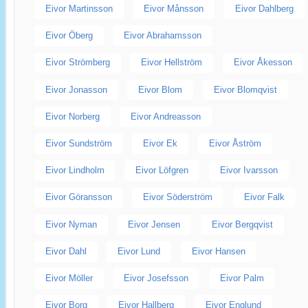
Eivor Martinsson
Eivor Månsson
Eivor Dahlberg
Eivor Öberg
Eivor Abrahamsson
Eivor Strömberg
Eivor Hellström
Eivor Åkesson
Eivor Jonasson
Eivor Blom
Eivor Blomqvist
Eivor Norberg
Eivor Andreasson
Eivor Sundström
Eivor Ek
Eivor Åström
Eivor Lindholm
Eivor Löfgren
Eivor Ivarsson
Eivor Göransson
Eivor Söderström
Eivor Falk
Eivor Nyman
Eivor Jensen
Eivor Bergqvist
Eivor Dahl
Eivor Lund
Eivor Hansen
Eivor Möller
Eivor Josefsson
Eivor Palm
Eivor Borg
Eivor Hallberg
Eivor Englund