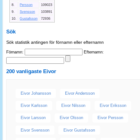
8.
Persson
109023
9.
Svensson
103891
10.
Gustafsson
72936
Sök
Sök statistik antingen för förnamn eller efternamn
Förnamn:
Efternamn:
200 vanligaste
Eivor
Eivor Johansson
Eivor Andersson
Eivor Karlsson
Eivor Nilsson
Eivor Eriksson
Eivor Larsson
Eivor Olsson
Eivor Persson
Eivor Svensson
Eivor Gustafsson