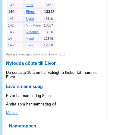
139.
Ester
13451
140.
Eivor
13348
141.
Sigrid
13116
142.
Ann-Marie
13067
143.
Susanna
13020
144.
Maud
12849
145.
Klara
12830
Andra stavningar:
Eivor
Ebru
Eyvor
Evor
Nyfödda döpta till Eivor
De senaste 10 åren har väldigt få flickor fått namnet
Eivor.
Eivors namnsdag
Eivor har namnsdag 8 juni
Andra som har namnsdag då:
Majvor
Namntoppen