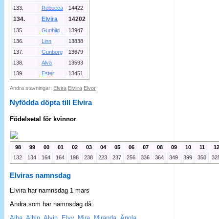
133.
Rebecca
14422
134.
Elvira
14202
135.
Gunhild
13947
136.
Linn
13838
137.
Gunborg
13679
138.
Alva
13593
139.
Ester
13451
Andra stavningar:
Elvira
Elviira
Elvor
Nyfödda döpta till Elvira
Födelsetal för kvinnor
98
99
00
01
02
03
04
05
06
07
08
09
10
11
1
132
134
164
164
198
238
223
237
256
336
364
349
399
350
32
Elviras namnsdag
Elvira har namnsdag 1 mars
Andra som har namnsdag då:
Alba
,
Albin
,
Alvin
,
Elvy
,
Mira
,
Miranda
,
Ängla