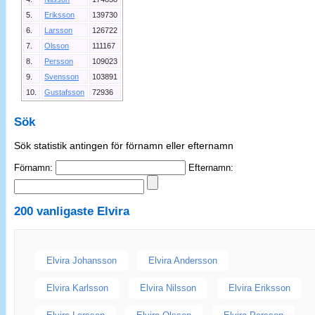
5.
Eriksson
139730
6.
Larsson
126722
7.
Olsson
111167
8.
Persson
109023
9.
Svensson
103891
10.
Gustafsson
72936
Sök
Sök statistik antingen för förnamn eller efternamn
Förnamn:
Efternamn:
200 vanligaste
Elvira
Elvira Johansson
Elvira Andersson
Elvira Karlsson
Elvira Nilsson
Elvira Eriksson