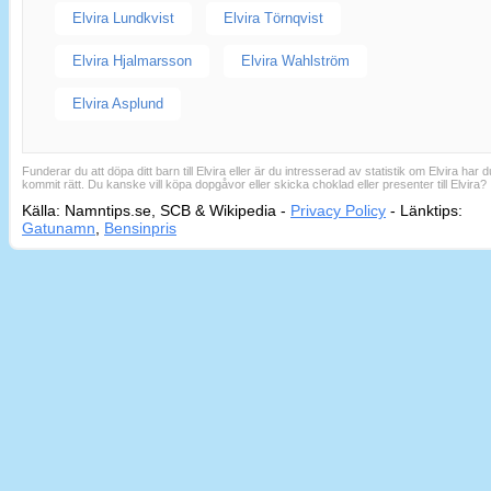
Elvira Lundkvist
Elvira Törnqvist
Elvira Hjalmarsson
Elvira Wahlström
Elvira Asplund
Funderar du att döpa ditt barn till Elvira eller är du intresserad av statistik om Elvira har d
kommit rätt. Du kanske vill köpa dopgåvor eller skicka choklad eller presenter till Elvira?
Källa: Namntips.se, SCB & Wikipedia -
Privacy Policy
-
Länktips:
Sid
Gatunamn
,
Bensinpris