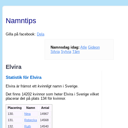
Namntips
Gilla på facebook:
Dela
Namnsdag idag:
Atle
Gideon
Silvia
Sylvia
Tâm
Elvira
Statistik för Elvira
Elvira är främst ett
kvinnligt
namn i Sverige.
Det finns 14202 kvinnor som heter Elvira i Sverige vilket
placerar det på plats 134 för kvinnor.
Placering
Namn
Antal
130.
Nina
14967
131.
Rebecka
14568
132.
Ruth
14540