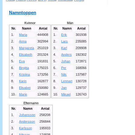
Namntoppen
Kvinnor
Män
Nr.
Namn
Antal
Nr.
Namn
Antal
1.
Maria
444908
1.
Erik
301938
2.
Anna
302994
2.
Lars
235085
3.
Margareta
251019
3.
Karl
209908
4.
Elisabeth
201324
4.
Anders
192302
5.
Eva
191831
5.
Johan
172871
6.
Birgitta
175015
6.
Per
168066
7.
Kristina
173256
7.
Nils
137987
8.
Karin
162877
8.
Lennart
130728
9.
Elisabet
150080
9.
Jan
129737
10.
Marie
124665
10.
Mikael
126743
Efternamn
Nr.
Namn
Antal
1.
Johansson
258208
2.
Andersson
256844
3.
Karlsson
195933
4.
Nilsson
174838