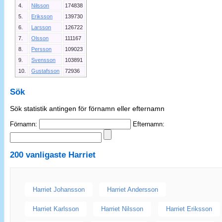
4.
Nilsson
174838
5.
Eriksson
139730
6.
Larsson
126722
7.
Olsson
111167
8.
Persson
109023
9.
Svensson
103891
10.
Gustafsson
72936
Sök
Sök statistik antingen för förnamn eller efternamn
Förnamn:
Efternamn:
200 vanligaste
Harriet
Harriet Johansson
Harriet Andersson
Harriet Karlsson
Harriet Nilsson
Harriet Eriksson