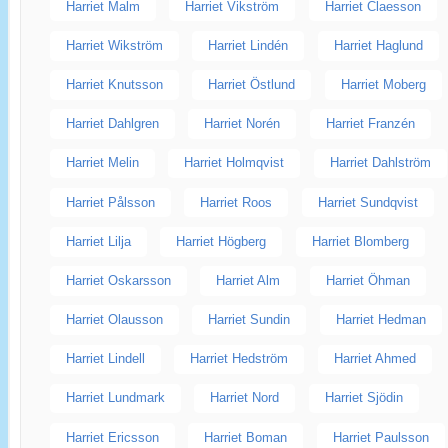
Harriet Malm
Harriet Vikström
Harriet Claesson
Harriet Wikström
Harriet Lindén
Harriet Haglund
Harriet Knutsson
Harriet Östlund
Harriet Moberg
Harriet Dahlgren
Harriet Norén
Harriet Franzén
Harriet Melin
Harriet Holmqvist
Harriet Dahlström
Harriet Pålsson
Harriet Roos
Harriet Sundqvist
Harriet Lilja
Harriet Högberg
Harriet Blomberg
Harriet Oskarsson
Harriet Alm
Harriet Öhman
Harriet Olausson
Harriet Sundin
Harriet Hedman
Harriet Lindell
Harriet Hedström
Harriet Ahmed
Harriet Lundmark
Harriet Nord
Harriet Sjödin
Harriet Ericsson
Harriet Boman
Harriet Paulsson