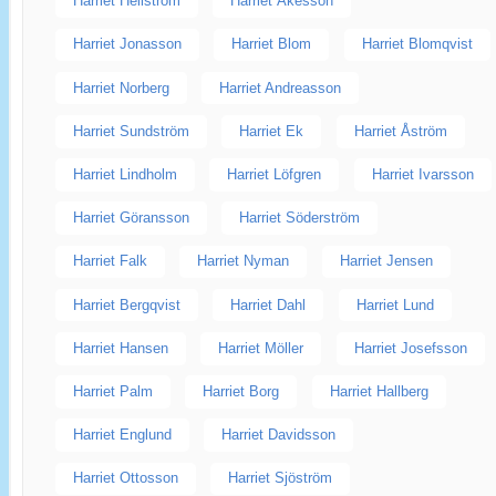
Harriet Hellström
Harriet Åkesson
Harriet Jonasson
Harriet Blom
Harriet Blomqvist
Harriet Norberg
Harriet Andreasson
Harriet Sundström
Harriet Ek
Harriet Åström
Harriet Lindholm
Harriet Löfgren
Harriet Ivarsson
Harriet Göransson
Harriet Söderström
Harriet Falk
Harriet Nyman
Harriet Jensen
Harriet Bergqvist
Harriet Dahl
Harriet Lund
Harriet Hansen
Harriet Möller
Harriet Josefsson
Harriet Palm
Harriet Borg
Harriet Hallberg
Harriet Englund
Harriet Davidsson
Harriet Ottosson
Harriet Sjöström