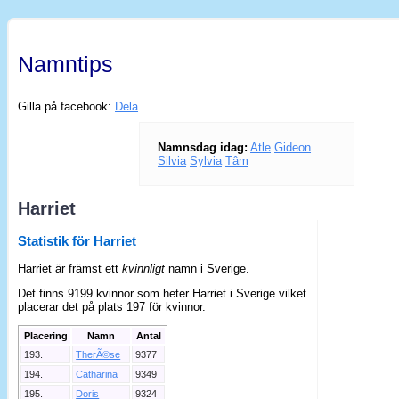
Namntips
Gilla på facebook:
Dela
Namnsdag idag:
Atle
Gideon
Silvia
Sylvia
Tâm
Harriet
Statistik för Harriet
Harriet är främst ett
kvinnligt
namn i Sverige.
Det finns 9199 kvinnor som heter Harriet i Sverige vilket
placerar det på plats 197 för kvinnor.
Placering
Namn
Antal
193.
TherÃ©se
9377
194.
Catharina
9349
195.
Doris
9324