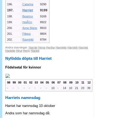
196.
Catarina
9290
197.
Harriet
9199
198.
Beatrice
9169
199.
HelÃ©n
8922
200.
Anne-Marie
8910
201.
Filippa
8804
202.
Ragnhild
8784
Andra stavningar:
Harriet
Herta
Hertha
Harriette
Harrieth
Harriett
Hariette
Hirut
Herty
Hariett
Nyfödda döpta till Harriet
Födelsetal för kvinnor
98
99
00
01
02
03
04
05
06
07
08
09
10
11
12
-
-
-
-
-
-
-
-
10
-
14
10
21
23
39
Harriets namnsdag
Harriet har namnsdag 10 oktober
Andra som har namnsdag då: