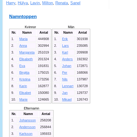
Harry
,
Hülya
,
Lavin
,
Milton
,
Renata
,
Sanel
Namntoppen
Kvinnor
Män
Nr.
Namn
Antal
Nr.
Namn
Antal
1.
Maria
444908
1.
Erik
301938
2.
Anna
302994
2.
Lars
235085
3.
Margareta
251019
3.
Karl
209908
4.
Elisabeth
201324
4.
Anders
192302
5.
Eva
191831
5.
Johan
172871
6.
Birgitta
175015
6.
Per
168066
7.
Kristina
173256
7.
Nils
137987
8.
Karin
162877
8.
Lennart
130728
9.
Elisabet
150080
9.
Jan
129737
10.
Marie
124665
10.
Mikael
126743
Efternamn
Nr.
Namn
Antal
1.
Johansson
258208
2.
Andersson
256844
3.
Karlsson
195933