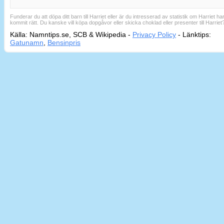
Funderar du att döpa ditt barn till Harriet eller är du intresserad av statistik om Harriet ha
kommit rätt. Du kanske vill köpa dopgåvor eller skicka choklad eller presenter till Harriet
Källa: Namntips.se, SCB & Wikipedia -
Privacy Policy
-
Länktips:
Sid
Gatunamn
,
Bensinpris