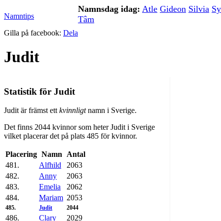
Namnsdag idag:
Atle
Gideon
Silvia
Sy
Namntips
Tâm
Gilla på facebook:
Dela
Judit
Statistik för Judit
Judit är främst ett
kvinnligt
namn i Sverige.
Det finns 2044 kvinnor som heter Judit i Sverige
vilket placerar det på plats 485 för kvinnor.
Placering
Namn
Antal
481.
Alfhild
2063
482.
Anny
2063
483.
Emelia
2062
484.
Mariam
2053
485.
Judit
2044
486.
Clary
2029