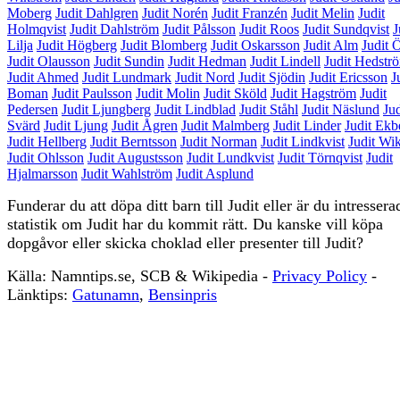
Moberg
Judit Dahlgren
Judit Norén
Judit Franzén
Judit Melin
Judit
Holmqvist
Judit Dahlström
Judit Pålsson
Judit Roos
Judit Sundqvist
J
Lilja
Judit Högberg
Judit Blomberg
Judit Oskarsson
Judit Alm
Judit
Judit Olausson
Judit Sundin
Judit Hedman
Judit Lindell
Judit Hedstr
Judit Ahmed
Judit Lundmark
Judit Nord
Judit Sjödin
Judit Ericsson
J
Boman
Judit Paulsson
Judit Molin
Judit Sköld
Judit Hagström
Judit
Pedersen
Judit Ljungberg
Judit Lindblad
Judit Ståhl
Judit Näslund
Jud
Svärd
Judit Ljung
Judit Ågren
Judit Malmberg
Judit Linder
Judit Ekb
Judit Hellberg
Judit Berntsson
Judit Norman
Judit Lindkvist
Judit Wi
Judit Ohlsson
Judit Augustsson
Judit Lundkvist
Judit Törnqvist
Judit
Hjalmarsson
Judit Wahlström
Judit Asplund
Funderar du att döpa ditt barn till Judit eller är du intressera
statistik om Judit har du kommit rätt. Du kanske vill köpa
dopgåvor eller skicka choklad eller presenter till Judit?
Källa: Namntips.se, SCB & Wikipedia -
Privacy Policy
-
S
Länktips:
Gatunamn
,
Bensinpris