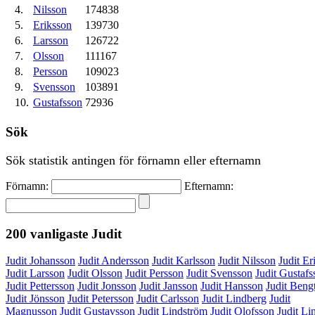
4.
Nilsson
174838
5.
Eriksson
139730
6.
Larsson
126722
7.
Olsson
111167
8.
Persson
109023
9.
Svensson
103891
10.
Gustafsson
72936
Sök
Sök statistik antingen för förnamn eller efternamn
Förnamn:
Efternamn:
200 vanligaste
Judit
Judit Johansson
Judit Andersson
Judit Karlsson
Judit Nilsson
Judit Er
Judit Larsson
Judit Olsson
Judit Persson
Judit Svensson
Judit Gustafs
Judit Pettersson
Judit Jonsson
Judit Jansson
Judit Hansson
Judit Beng
Judit Jönsson
Judit Petersson
Judit Carlsson
Judit Lindberg
Judit
Magnusson
Judit Gustavsson
Judit Lindström
Judit Olofsson
Judit Li