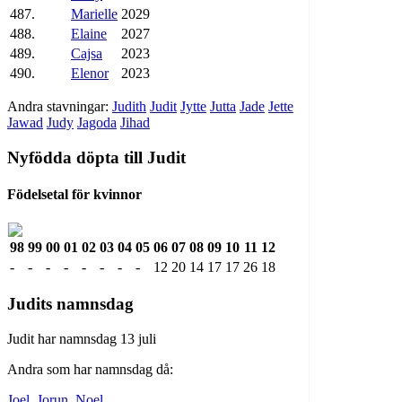
487.
Marielle
2029
488.
Elaine
2027
489.
Cajsa
2023
490.
Elenor
2023
Andra stavningar:
Judith
Judit
Jytte
Jutta
Jade
Jette
Jawad
Judy
Jagoda
Jihad
Nyfödda döpta till Judit
Födelsetal för kvinnor
98
99
00
01
02
03
04
05
06
07
08
09
10
11
12
-
-
-
-
-
-
-
-
12
20
14
17
17
26
18
Judits namnsdag
Judit har namnsdag 13 juli
Andra som har namnsdag då:
Joel
,
Jorun
,
Noel