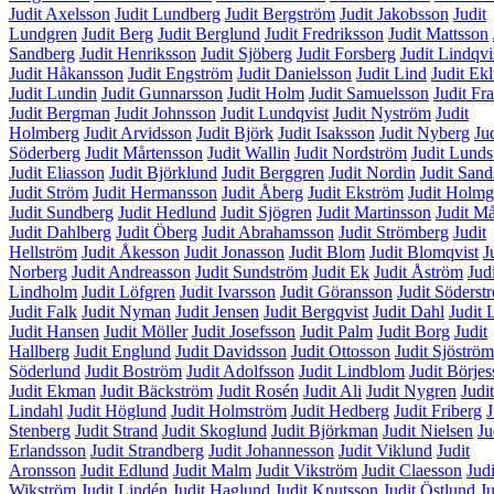
Judit Axelsson
Judit Lundberg
Judit Bergström
Judit Jakobsson
Judit
Lundgren
Judit Berg
Judit Berglund
Judit Fredriksson
Judit Mattsson
Sandberg
Judit Henriksson
Judit Sjöberg
Judit Forsberg
Judit Lindqvi
Judit Håkansson
Judit Engström
Judit Danielsson
Judit Lind
Judit Ek
Judit Lundin
Judit Gunnarsson
Judit Holm
Judit Samuelsson
Judit Fr
Judit Bergman
Judit Johnsson
Judit Lundqvist
Judit Nyström
Judit
Holmberg
Judit Arvidsson
Judit Björk
Judit Isaksson
Judit Nyberg
Jud
Söderberg
Judit Mårtensson
Judit Wallin
Judit Nordström
Judit Lund
Judit Eliasson
Judit Björklund
Judit Berggren
Judit Nordin
Judit San
Judit Ström
Judit Hermansson
Judit Åberg
Judit Ekström
Judit Holmg
Judit Sundberg
Judit Hedlund
Judit Sjögren
Judit Martinsson
Judit M
Judit Dahlberg
Judit Öberg
Judit Abrahamsson
Judit Strömberg
Judit
Hellström
Judit Åkesson
Judit Jonasson
Judit Blom
Judit Blomqvist
J
Norberg
Judit Andreasson
Judit Sundström
Judit Ek
Judit Åström
Judi
Lindholm
Judit Löfgren
Judit Ivarsson
Judit Göransson
Judit Söderst
Judit Falk
Judit Nyman
Judit Jensen
Judit Bergqvist
Judit Dahl
Judit 
Judit Hansen
Judit Möller
Judit Josefsson
Judit Palm
Judit Borg
Judit
Hallberg
Judit Englund
Judit Davidsson
Judit Ottosson
Judit Sjöström
Söderlund
Judit Boström
Judit Adolfsson
Judit Lindblom
Judit Börje
Judit Ekman
Judit Bäckström
Judit Rosén
Judit Ali
Judit Nygren
Judit
Lindahl
Judit Höglund
Judit Holmström
Judit Hedberg
Judit Friberg
J
Stenberg
Judit Strand
Judit Skoglund
Judit Björkman
Judit Nielsen
Ju
Erlandsson
Judit Strandberg
Judit Johannesson
Judit Viklund
Judit
Aronsson
Judit Edlund
Judit Malm
Judit Vikström
Judit Claesson
Judi
Wikström
Judit Lindén
Judit Haglund
Judit Knutsson
Judit Östlund
Ju