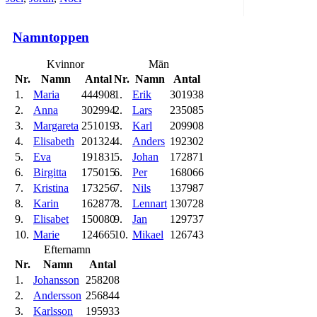
Namntoppen
Kvinnor
Män
Nr.
Namn
Antal
Nr.
Namn
Antal
1.
Maria
444908
1.
Erik
301938
2.
Anna
302994
2.
Lars
235085
3.
Margareta
251019
3.
Karl
209908
4.
Elisabeth
201324
4.
Anders
192302
5.
Eva
191831
5.
Johan
172871
6.
Birgitta
175015
6.
Per
168066
7.
Kristina
173256
7.
Nils
137987
8.
Karin
162877
8.
Lennart
130728
9.
Elisabet
150080
9.
Jan
129737
10.
Marie
124665
10.
Mikael
126743
Efternamn
Nr.
Namn
Antal
1.
Johansson
258208
2.
Andersson
256844
3.
Karlsson
195933