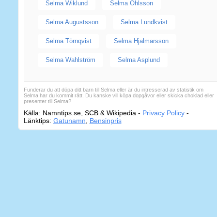
Selma Wiklund
Selma Ohlsson
Selma Augustsson
Selma Lundkvist
Selma Törnqvist
Selma Hjalmarsson
Selma Wahlström
Selma Asplund
Funderar du att döpa ditt barn till Selma eller är du intresserad av statistik om
Selma har du kommit rätt. Du kanske vill köpa dopgåvor eller skicka choklad eller
presenter till Selma?
Källa: Namntips.se, SCB & Wikipedia -
Privacy Policy
-
Sidkart
Länktips:
Gatunamn
,
Bensinpris