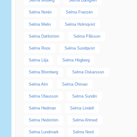
Selma Moberg
Selma Dahlgren
Selma Norén
Selma Franzén
Selma Melin
Selma Holmqvist
Selma Dahlström
Selma Pålsson
Selma Roos
Selma Sundqvist
Selma Lilja
Selma Högberg
Selma Blomberg
Selma Oskarsson
Selma Alm
Selma Öhman
Selma Olausson
Selma Sundin
Selma Hedman
Selma Lindell
Selma Hedström
Selma Ahmed
Selma Lundmark
Selma Nord