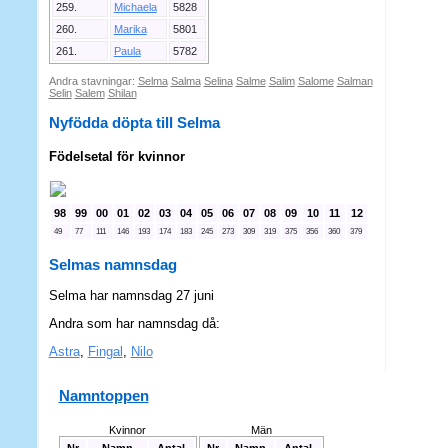
259.
Michaela
5828
260.
Marika
5801
261.
Paula
5782
Andra stavningar:
Selma
Salma
Selina
Salme
Salim
Salome
Salman
Selin
Salem
Shilan
Nyfödda döpta till Selma
Födelsetal för kvinnor
98
99
00
01
02
03
04
05
06
07
08
09
10
11
12
49
77
111
146
193
174
183
245
273
309
319
375
356
360
379
Selmas namnsdag
Selma har namnsdag 27 juni
Andra som har namnsdag då:
Astra
,
Fingal
,
Nilo
Namntoppen
Kvinnor
Män
Nr.
Namn
Antal
Nr.
Namn
Antal