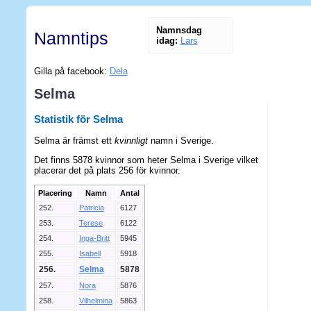
Namnsdag
Namntips
idag:
Lars
Gilla på facebook:
Dela
Selma
Statistik för Selma
Selma är främst ett
kvinnligt
namn i Sverige.
Det finns 5878 kvinnor som heter Selma i Sverige vilket
placerar det på plats 256 för kvinnor.
Placering
Namn
Antal
252.
Patricia
6127
253.
Terese
6122
254.
Inga-Britt
5945
255.
Isabell
5918
256.
Selma
5878
257.
Nora
5876
258.
Vilhelmina
5863