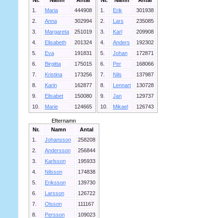
1.
Maria
444908
1.
Erik
301938
2.
Anna
302994
2.
Lars
235085
3.
Margareta
251019
3.
Karl
209908
4.
Elisabeth
201324
4.
Anders
192302
5.
Eva
191831
5.
Johan
172871
6.
Birgitta
175015
6.
Per
168066
7.
Kristina
173256
7.
Nils
137987
8.
Karin
162877
8.
Lennart
130728
9.
Elisabet
150080
9.
Jan
129737
10.
Marie
124665
10.
Mikael
126743
Efternamn
Nr.
Namn
Antal
1.
Johansson
258208
2.
Andersson
256844
3.
Karlsson
195933
4.
Nilsson
174838
5.
Eriksson
139730
6.
Larsson
126722
7.
Olsson
111167
8.
Persson
109023