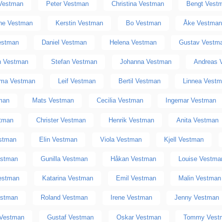
Vestman
Peter Vestman
Christina Vestman
Bengt Vest
ne Vestman
Kerstin Vestman
Bo Vestman
Åke Vestma
estman
Daniel Vestman
Helena Vestman
Gustav Vestm
n Vestman
Stefan Vestman
Johanna Vestman
Andreas 
ma Vestman
Leif Vestman
Bertil Vestman
Linnea Vest
tman
Mats Vestman
Cecilia Vestman
Ingemar Vestman
stman
Christer Vestman
Henrik Vestman
Anita Vestman
stman
Elin Vestman
Viola Vestman
Kjell Vestman
estman
Gunilla Vestman
Håkan Vestman
Louise Vestma
estman
Katarina Vestman
Emil Vestman
Malin Vestman
estman
Roland Vestman
Irene Vestman
Jenny Vestman
 Vestman
Gustaf Vestman
Oskar Vestman
Tommy Vest