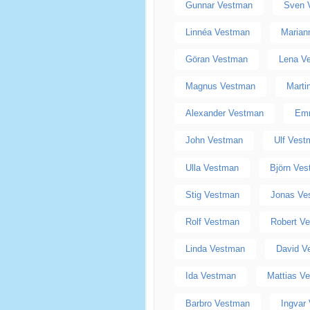
Gunnar Vestman
Sven 
Linnéa Vestman
Marian
Göran Vestman
Lena V
Magnus Vestman
Marti
Alexander Vestman
Em
John Vestman
Ulf Ves
Ulla Vestman
Björn Ve
Stig Vestman
Jonas Ve
Rolf Vestman
Robert V
Linda Vestman
David V
Ida Vestman
Mattias V
Barbro Vestman
Ingvar