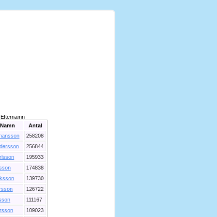
Efternamn
Namn
Antal
hansson
258208
dersson
256844
rlsson
195933
lsson
174838
iksson
139730
rsson
126722
sson
111167
rsson
109023