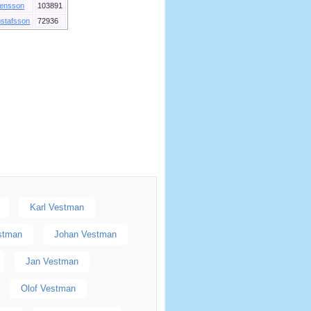
ensson
103891
stafsson
72936
Karl Vestman
estman
Johan Vestman
Jan Vestman
Olof Vestman