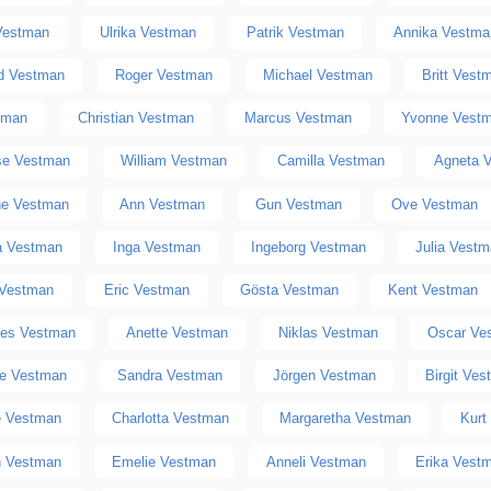
 Vestman
Ulrika Vestman
Patrik Vestman
Annika Vestma
id Vestman
Roger Vestman
Michael Vestman
Britt Vest
tman
Christian Vestman
Marcus Vestman
Yvonne Vest
se Vestman
William Vestman
Camilla Vestman
Agneta 
e Vestman
Ann Vestman
Gun Vestman
Ove Vestman
 Vestman
Inga Vestman
Ingeborg Vestman
Julia Vest
 Vestman
Eric Vestman
Gösta Vestman
Kent Vestman
nes Vestman
Anette Vestman
Niklas Vestman
Oscar Ve
te Vestman
Sandra Vestman
Jörgen Vestman
Birgit Ve
e Vestman
Charlotta Vestman
Margaretha Vestman
Kurt
h Vestman
Emelie Vestman
Anneli Vestman
Erika Vest