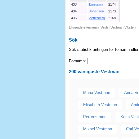
433
Emilsson
2174
434
Johansen
2173
435
Zetterberg
2168
Liknande efternamn:
Vestin
Vestman
Viksten
Sök
Sök statistik antingen för förnamn elle
Förnamn:
200 vanligaste
Vestman
Maria Vestman
Anna V
Elisabeth Vestman
And
Per Vestman
Karin Ves
Mikael Vestman
Carl V