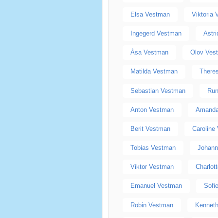
Elsa Vestman
Viktoria
Ingegerd Vestman
Astr
Åsa Vestman
Olov Ves
Matilda Vestman
There
Sebastian Vestman
Run
Anton Vestman
Amanda
Berit Vestman
Caroline
Tobias Vestman
Johan
Viktor Vestman
Charlot
Emanuel Vestman
Sofi
Robin Vestman
Kennet