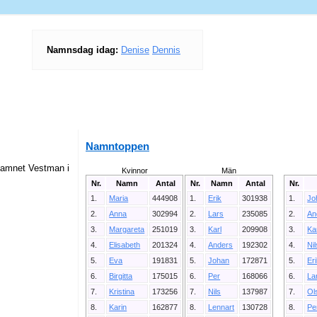
Namnsdag idag:
Denise
Dennis
Namntoppen
rnamnet Vestman i
Kvinnor
Män
Nr.
Namn
Antal
Nr.
Namn
Antal
Nr.
1.
Maria
444908
1.
Erik
301938
1.
Jo
2.
Anna
302994
2.
Lars
235085
2.
An
3.
Margareta
251019
3.
Karl
209908
3.
Ka
4.
Elisabeth
201324
4.
Anders
192302
4.
Ni
5.
Eva
191831
5.
Johan
172871
5.
Er
6.
Birgitta
175015
6.
Per
168066
6.
La
7.
Kristina
173256
7.
Nils
137987
7.
Ol
8.
Karin
162877
8.
Lennart
130728
8.
Pe