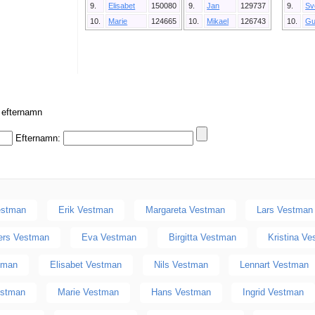
9.
Elisabet
150080
9.
Jan
129737
9.
Sv
10.
Marie
124665
10.
Mikael
126743
10.
Gu
r efternamn
Efternamn:
estman
Erik Vestman
Margareta Vestman
Lars Vestman
ers Vestman
Eva Vestman
Birgitta Vestman
Kristina V
tman
Elisabet Vestman
Nils Vestman
Lennart Vestman
estman
Marie Vestman
Hans Vestman
Ingrid Vestman