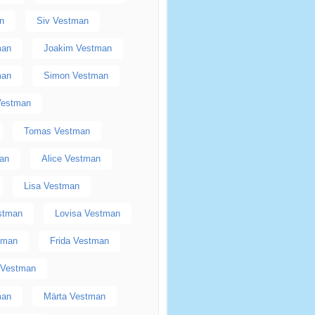
n
Siv Vestman
man
Joakim Vestman
man
Simon Vestman
Vestman
Tomas Vestman
man
Alice Vestman
Lisa Vestman
stman
Lovisa Vestman
stman
Frida Vestman
 Vestman
man
Märta Vestman