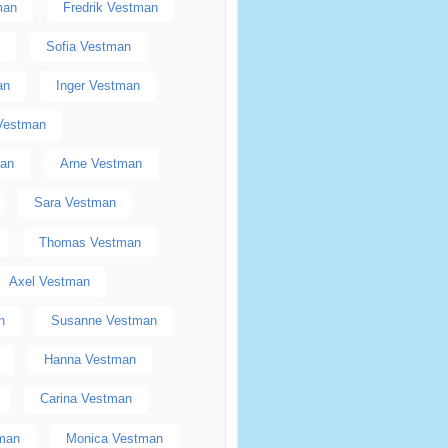
man
Fredrik Vestman
n
Sofia Vestman
an
Inger Vestman
Vestman
man
Arne Vestman
Sara Vestman
Thomas Vestman
Axel Vestman
n
Susanne Vestman
Hanna Vestman
Carina Vestman
man
Monica Vestman