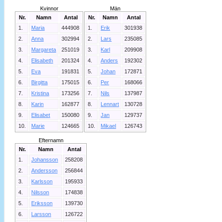
Kvinnor
Män
Nr.
Namn
Antal
Nr.
Namn
Antal
1.
Maria
444908
1.
Erik
301938
2.
Anna
302994
2.
Lars
235085
3.
Margareta
251019
3.
Karl
209908
4.
Elisabeth
201324
4.
Anders
192302
5.
Eva
191831
5.
Johan
172871
6.
Birgitta
175015
6.
Per
168066
7.
Kristina
173256
7.
Nils
137987
8.
Karin
162877
8.
Lennart
130728
9.
Elisabet
150080
9.
Jan
129737
10.
Marie
124665
10.
Mikael
126743
Efternamn
Nr.
Namn
Antal
1.
Johansson
258208
2.
Andersson
256844
3.
Karlsson
195933
4.
Nilsson
174838
5.
Eriksson
139730
6.
Larsson
126722