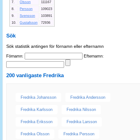
7.
Olsson
111167
8.
Persson
109023
9.
Svensson
103891
10.
Gustafsson
72936
Sök
Sök statistik antingen för förnamn eller efternamn
Förnamn:
Efternamn:
200 vanligaste
Fredrika
Fredrika Johansson
Fredrika Andersson
Fredrika Karlsson
Fredrika Nilsson
Fredrika Eriksson
Fredrika Larsson
Fredrika Olsson
Fredrika Persson