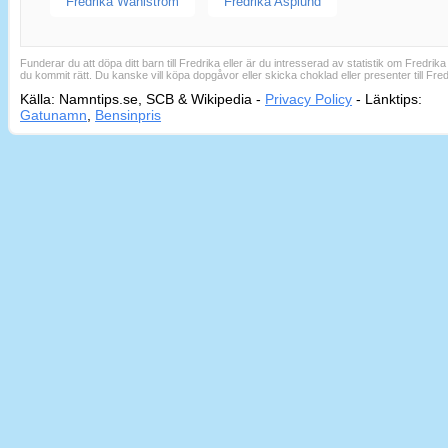
Fredrika Wahlström
Fredrika Asplund
Funderar du att döpa ditt barn till Fredrika eller är du intresserad av statistik om Fredrika
du kommit rätt. Du kanske vill köpa dopgåvor eller skicka choklad eller presenter till Fre
Källa: Namntips.se, SCB & Wikipedia -
Privacy Policy
-
Länktips:
Sid
Gatunamn
,
Bensinpris