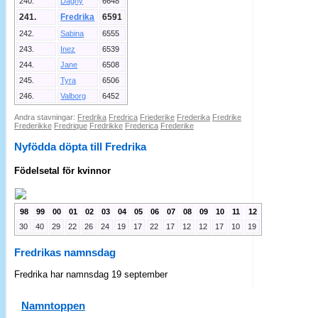
240.
Dagny
6648
241.
Fredrika
6591
242.
Sabina
6555
243.
Inez
6539
244.
Jane
6508
245.
Tyra
6506
246.
Valborg
6452
Andra stavningar:
Fredrika
Fredrica
Friederike
Frederika
Fredrike
Frederikke
Fredrique
Fredrikke
Frederica
Frederike
Nyfödda döpta till Fredrika
Födelsetal för kvinnor
98
99
00
01
02
03
04
05
06
07
08
09
10
11
12
30
40
29
22
26
24
19
17
22
17
12
12
17
10
19
Fredrikas namnsdag
Fredrika har namnsdag 19 september
Namntoppen