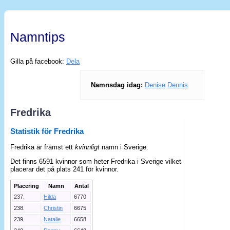
Namntips
Gilla på facebook:
Dela
Namnsdag idag:
Denise
Dennis
Fredrika
Statistik för Fredrika
Fredrika är främst ett
kvinnligt
namn i Sverige.
Det finns 6591 kvinnor som heter Fredrika i Sverige vilket
placerar det på plats 241 för kvinnor.
Placering
Namn
Antal
237.
Hilda
6770
238.
Christin
6675
239.
Natalie
6658