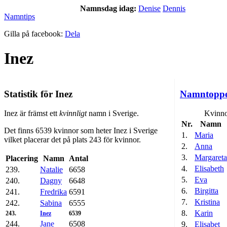
Namnsdag idag:
Denise
Dennis
Namntips
Gilla på facebook:
Dela
Inez
Statistik för Inez
Namntopp
Inez är främst ett
kvinnligt
namn i Sverige.
Kvinno
Nr.
Namn
Det finns 6539 kvinnor som heter Inez i Sverige
1.
Maria
vilket placerar det på plats 243 för kvinnor.
2.
Anna
3.
Margareta
Placering
Namn
Antal
4.
Elisabeth
239.
Natalie
6658
5.
Eva
240.
Dagny
6648
6.
Birgitta
241.
Fredrika
6591
7.
Kristina
242.
Sabina
6555
8.
Karin
243.
Inez
6539
244.
Jane
6508
9.
Elisabet