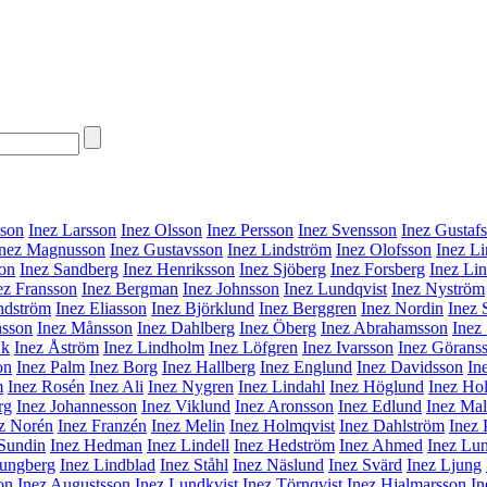
sson
Inez Larsson
Inez Olsson
Inez Persson
Inez Svensson
Inez Gustaf
Inez Magnusson
Inez Gustavsson
Inez Lindström
Inez Olofsson
Inez L
son
Inez Sandberg
Inez Henriksson
Inez Sjöberg
Inez Forsberg
Inez Lin
ez Fransson
Inez Bergman
Inez Johnsson
Inez Lundqvist
Inez Nyström
ndström
Inez Eliasson
Inez Björklund
Inez Berggren
Inez Nordin
Inez 
nsson
Inez Månsson
Inez Dahlberg
Inez Öberg
Inez Abrahamsson
Inez
Ek
Inez Åström
Inez Lindholm
Inez Löfgren
Inez Ivarsson
Inez Görans
on
Inez Palm
Inez Borg
Inez Hallberg
Inez Englund
Inez Davidsson
In
m
Inez Rosén
Inez Ali
Inez Nygren
Inez Lindahl
Inez Höglund
Inez Ho
rg
Inez Johannesson
Inez Viklund
Inez Aronsson
Inez Edlund
Inez Ma
z Norén
Inez Franzén
Inez Melin
Inez Holmqvist
Inez Dahlström
Inez 
 Sundin
Inez Hedman
Inez Lindell
Inez Hedström
Inez Ahmed
Inez Lu
jungberg
Inez Lindblad
Inez Ståhl
Inez Näslund
Inez Svärd
Inez Ljung
on
Inez Augustsson
Inez Lundkvist
Inez Törnqvist
Inez Hjalmarsson
In