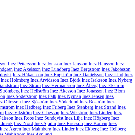
sson
Inez Pettersson
Inez Jonsson
Inez Jansson
Inez Hansson
Inez
indgren
Inez Axelsson
Inez Lundberg
Inez Bergström
Inez Jakobsson
dqvist
Inez Håkansson
Inez Engström
Inez Danielsson
Inez Lind
Inez
Inez Holmberg
Inez Arvidsson
Inez Björk
Inez Isaksson
Inez Nyberg
Sandström
Inez Ström
Inez Hermansson
Inez Åberg
Inez Ekström
 Strömberg
Inez Hellström
Inez Åkesson
Inez Jonasson
Inez Blom
son
Inez Söderström
Inez Falk
Inez Nyman
Inez Jensen
Inez
ez Ottosson
Inez Sjöström
Inez Söderlund
Inez Boström
Inez
lmström
Inez Hedberg
Inez Friberg
Inez Stenberg
Inez Strand
Inez
lm
Inez Vikström
Inez Claesson
Inez Wikström
Inez Lindén
Inez
Pålsson
Inez Roos
Inez Sundqvist
Inez Lilja
Inez Högberg
Inez
ndmark
Inez Nord
Inez Sjödin
Inez Ericsson
Inez Boman
Inez
Inez Ågren
Inez Malmberg
Inez Linder
Inez Ekberg
Inez Hellberg
ez Wahlström
Inez Asplund