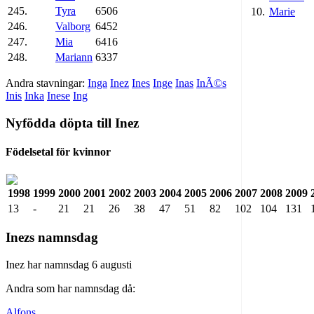
245.
Tyra
6506
10.
Marie
246.
Valborg
6452
247.
Mia
6416
248.
Mariann
6337
Andra stavningar:
Inga
Inez
Ines
Inge
Inas
InÃ©s
Inis
Inka
Inese
Ing
Nyfödda döpta till Inez
Födelsetal för kvinnor
1998
1999
2000
2001
2002
2003
2004
2005
2006
2007
2008
2009
13
-
21
21
26
38
47
51
82
102
104
131
Inezs namnsdag
Inez har namnsdag 6 augusti
Andra som har namnsdag då:
Alfons