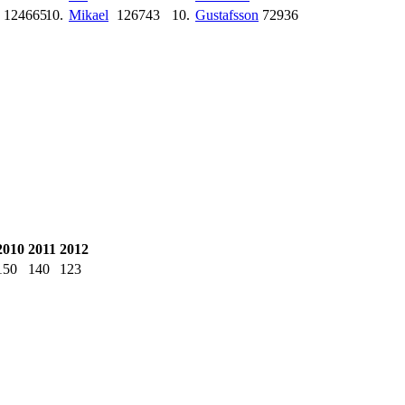
124665
10.
Mikael
126743
10.
Gustafsson
72936
2010
2011
2012
150
140
123