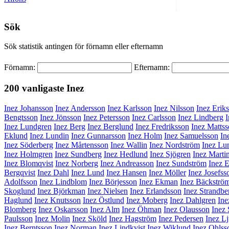
Sök
Sök statistik antingen för förnamn eller efternamn
Förnamn:
Efternamn:
200 vanligaste
Inez
Inez Johansson
Inez Andersson
Inez Karlsson
Inez Nilsson
Inez Erik
Bengtsson
Inez Jönsson
Inez Petersson
Inez Carlsson
Inez Lindberg
Inez Lundgren
Inez Berg
Inez Berglund
Inez Fredriksson
Inez Matts
Eklund
Inez Lundin
Inez Gunnarsson
Inez Holm
Inez Samuelsson
In
Inez Söderberg
Inez Mårtensson
Inez Wallin
Inez Nordström
Inez Lu
Inez Holmgren
Inez Sundberg
Inez Hedlund
Inez Sjögren
Inez Marti
Inez Blomqvist
Inez Norberg
Inez Andreasson
Inez Sundström
Inez 
Bergqvist
Inez Dahl
Inez Lund
Inez Hansen
Inez Möller
Inez Josefss
Adolfsson
Inez Lindblom
Inez Börjesson
Inez Ekman
Inez Bäckströ
Skoglund
Inez Björkman
Inez Nielsen
Inez Erlandsson
Inez Strandbe
Haglund
Inez Knutsson
Inez Östlund
Inez Moberg
Inez Dahlgren
Ine
Blomberg
Inez Oskarsson
Inez Alm
Inez Öhman
Inez Olausson
Inez
Paulsson
Inez Molin
Inez Sköld
Inez Hagström
Inez Pedersen
Inez L
Inez Berntsson
Inez Norman
Inez Lindkvist
Inez Wiklund
Inez Ohlss