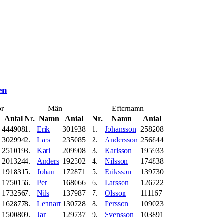
en
r
Män
Efternamn
Antal
Nr.
Namn
Antal
Nr.
Namn
Antal
444908
1.
Erik
301938
1.
Johansson
258208
302994
2.
Lars
235085
2.
Andersson
256844
251019
3.
Karl
209908
3.
Karlsson
195933
201324
4.
Anders
192302
4.
Nilsson
174838
191831
5.
Johan
172871
5.
Eriksson
139730
175015
6.
Per
168066
6.
Larsson
126722
173256
7.
Nils
137987
7.
Olsson
111167
162877
8.
Lennart
130728
8.
Persson
109023
150080
9.
Jan
129737
9.
Svensson
103891