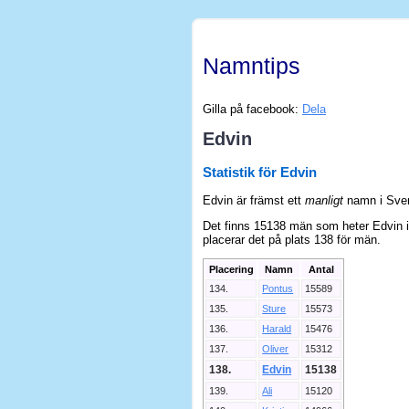
Namntips
Gilla på facebook:
Dela
Edvin
Statistik för Edvin
Edvin är främst ett
manligt
namn i Sver
Det finns 15138 män som heter Edvin i 
placerar det på plats 138 för män.
Placering
Namn
Antal
134.
Pontus
15589
135.
Sture
15573
136.
Harald
15476
137.
Oliver
15312
138.
Edvin
15138
139.
Ali
15120