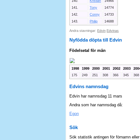
140.
Kristian
14966
141.
Tony
14774
142.
Conny
14733
143.
Philip
14688
Andra stavningar:
Edvin
Edvinas
Nyfödda döpta till Edvin
Födelsetal för män
1998
1999
2000
2001
2002
2003
200
175
249
251
308
366
345
368
Edvins namnsdag
Edvin har namnsdag 11 mars
Andra som har namnsdag då:
Egon
Sök
Sök statistik antingen för förnamn elle