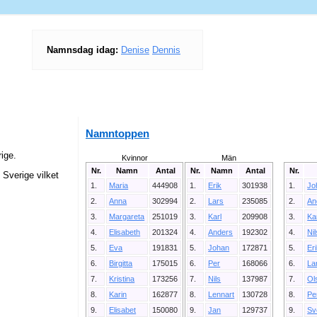
Namnsdag idag:
Denise
Dennis
Namntoppen
ige.
Kvinnor
Män
Nr.
Namn
Antal
Nr.
Namn
Antal
Nr.
Sverige vilket
1.
Maria
444908
1.
Erik
301938
1.
Jo
2.
Anna
302994
2.
Lars
235085
2.
An
3.
Margareta
251019
3.
Karl
209908
3.
Ka
4.
Elisabeth
201324
4.
Anders
192302
4.
Ni
5.
Eva
191831
5.
Johan
172871
5.
Er
6.
Birgitta
175015
6.
Per
168066
6.
La
7.
Kristina
173256
7.
Nils
137987
7.
Ol
8.
Karin
162877
8.
Lennart
130728
8.
Pe
9.
Elisabet
150080
9.
Jan
129737
9.
Sv