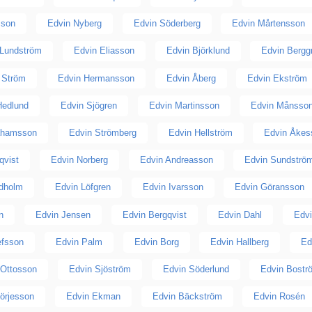
sson
Edvin Nyberg
Edvin Söderberg
Edvin Mårtensson
 Lundström
Edvin Eliasson
Edvin Björklund
Edvin Bergg
 Ström
Edvin Hermansson
Edvin Åberg
Edvin Ekström
Hedlund
Edvin Sjögren
Edvin Martinsson
Edvin Månsso
ahamsson
Edvin Strömberg
Edvin Hellström
Edvin Åkes
qvist
Edvin Norberg
Edvin Andreasson
Edvin Sundströ
ndholm
Edvin Löfgren
Edvin Ivarsson
Edvin Göransson
n
Edvin Jensen
Edvin Bergqvist
Edvin Dahl
Edvi
efsson
Edvin Palm
Edvin Borg
Edvin Hallberg
Ed
 Ottosson
Edvin Sjöström
Edvin Söderlund
Edvin Bostr
örjesson
Edvin Ekman
Edvin Bäckström
Edvin Rosén