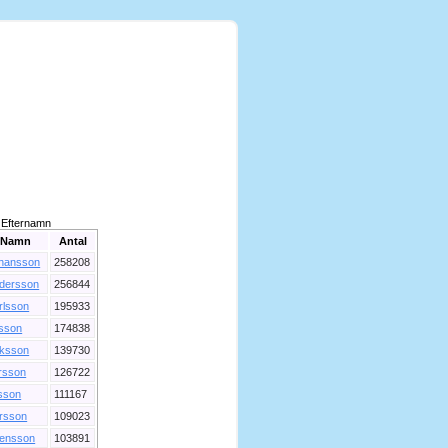
Efternamn
Namn
Antal
hansson
258208
dersson
256844
rlsson
195933
lsson
174838
iksson
139730
rsson
126722
sson
111167
rsson
109023
ensson
103891