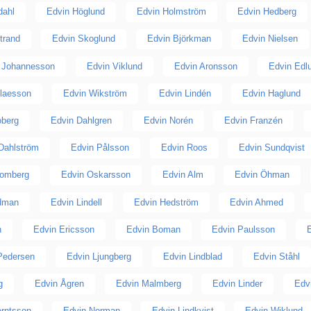
dahl
Edvin Höglund
Edvin Holmström
Edvin Hedberg
trand
Edvin Skoglund
Edvin Björkman
Edvin Nielsen
 Johannesson
Edvin Viklund
Edvin Aronsson
Edvin Edl
laesson
Edvin Wikström
Edvin Lindén
Edvin Haglund
oberg
Edvin Dahlgren
Edvin Norén
Edvin Franzén
Dahlström
Edvin Pålsson
Edvin Roos
Edvin Sundqvist
lomberg
Edvin Oskarsson
Edvin Alm
Edvin Öhman
dman
Edvin Lindell
Edvin Hedström
Edvin Ahmed
n
Edvin Ericsson
Edvin Boman
Edvin Paulsson
E
Pedersen
Edvin Ljungberg
Edvin Lindblad
Edvin Ståhl
g
Edvin Ågren
Edvin Malmberg
Edvin Linder
Edv
erntsson
Edvin Norman
Edvin Lindkvist
Edvin Wiklund