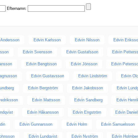
Efternamn:
 Andersson
Edvin Karlsson
Edvin Nilsson
Edvin Erikss
rsson
Edvin Svensson
Edvin Gustafsson
Edvin Petters
ansson
Edvin Bengtsson
Edvin Jönsson
Edvin Peterss
agnusson
Edvin Gustavsson
Edvin Lindström
Edvin Ol
Lundberg
Edvin Bergström
Edvin Jakobsson
Edvin Lund
redriksson
Edvin Mattsson
Edvin Sandberg
Edvin Henr
indqvist
Edvin Håkansson
Edvin Engström
Edvin Danie
din
Edvin Gunnarsson
Edvin Holm
Edvin Samuelsson
Johnsson
Edvin Lundqvist
Edvin Nyström
Edvin Holmbe