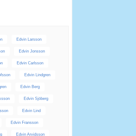
on
Edvin Larsson
son
Edvin Jonsson
on
Edvin Carlsson
ofsson
Edvin Lindgren
gren
Edvin Berg
iksson
Edvin Sjöberg
lsson
Edvin Lind
Edvin Fransson
rg
Edvin Arvidsson