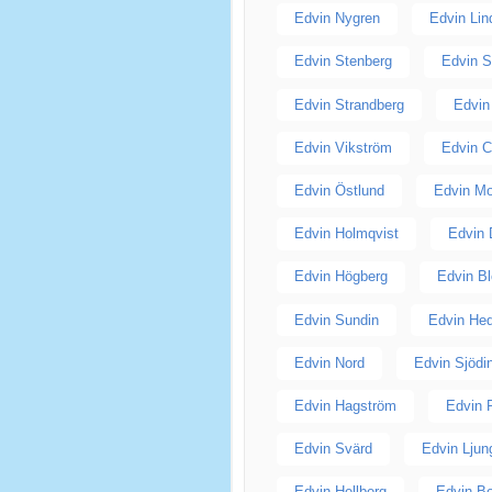
Edvin Nygren
Edvin Lin
Edvin Stenberg
Edvin S
Edvin Strandberg
Edvin
Edvin Vikström
Edvin C
Edvin Östlund
Edvin M
Edvin Holmqvist
Edvin 
Edvin Högberg
Edvin B
Edvin Sundin
Edvin He
Edvin Nord
Edvin Sjödi
Edvin Hagström
Edvin 
Edvin Svärd
Edvin Ljun
Edvin Hellberg
Edvin B