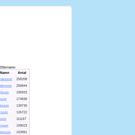
Efternamn
Namn
Antal
hansson
258208
dersson
256844
rlsson
195933
lsson
174838
iksson
139730
rsson
126722
sson
111167
rsson
109023
ensson
103891