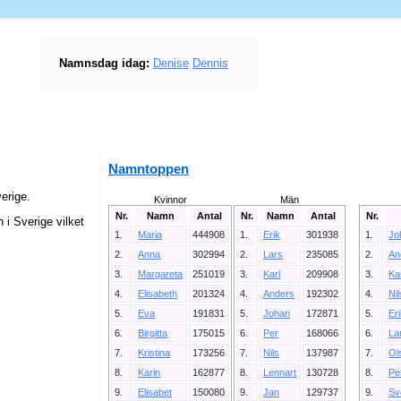
Namnsdag idag:
Denise
Dennis
Namntoppen
erige.
Kvinnor
Män
Nr.
Namn
Antal
Nr.
Namn
Antal
Nr.
 i Sverige vilket
1.
Maria
444908
1.
Erik
301938
1.
Jo
2.
Anna
302994
2.
Lars
235085
2.
An
3.
Margareta
251019
3.
Karl
209908
3.
Ka
4.
Elisabeth
201324
4.
Anders
192302
4.
Ni
5.
Eva
191831
5.
Johan
172871
5.
Er
6.
Birgitta
175015
6.
Per
168066
6.
La
7.
Kristina
173256
7.
Nils
137987
7.
Ol
8.
Karin
162877
8.
Lennart
130728
8.
Pe
9.
Elisabet
150080
9.
Jan
129737
9.
Sv