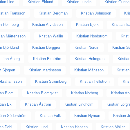
tian Lind
Kristian Eklund
Kristian Lundin
Kristian Gunna
istian Fransson
Kristian Bergman
Kristian Johnsson
Kri
an Holmberg
Kristian Arvidsson
Kristian Björk
Kristian I
tian Mårtensson
Kristian Wallin
Kristian Nordström
Krist
an Björklund
Kristian Berggren
Kristian Nordin
Kristian 
istian Åberg
Kristian Ekström
Kristian Holmgren
Kristia
an Sjögren
Kristian Martinsson
Kristian Månsson
Kristia
 Abrahamsson
Kristian Strömberg
Kristian Hellström
Kris
ian Blom
Kristian Blomqvist
Kristian Norberg
Kristian A
tian Ek
Kristian Åström
Kristian Lindholm
Kristian Löfgr
stian Söderström
Kristian Falk
Kristian Nyman
Kristian 
ian Dahl
Kristian Lund
Kristian Hansen
Kristian Möller