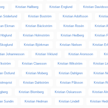
Borg
Kristian Hallberg
Kristian Englund
Kristian Davidss
ian Söderlund
Kristian Boström
Kristian Adolfsson
Kristi
tian Ekman
Kristian Bäckström
Kristian Rosén
Kristian A
n Höglund
Kristian Holmström
Kristian Hedberg
Kristian 
 Skoglund
Kristian Björkman
Kristian Nielsen
Kristian E
stian Johannesson
Kristian Viklund
Kristian Aronsson
Kr
Vikström
Kristian Claesson
Kristian Wikström
Kristian L
ian Östlund
Kristian Moberg
Kristian Dahlgren
Kristian N
Holmqvist
Kristian Dahlström
Kristian Pålsson
Kristian 
ögberg
Kristian Blomberg
Kristian Oskarsson
Kristian Al
ian Sundin
Kristian Hedman
Kristian Lindell
Kristian Hed