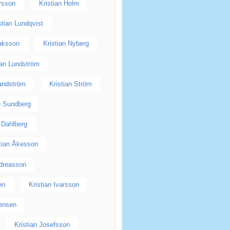
rsson
Kristian Holm
stian Lundqvist
saksson
Kristian Nyberg
ian Lundström
Sandström
Kristian Ström
n Sundberg
n Dahlberg
tian Åkesson
ndreasson
en
Kristian Ivarsson
Jensen
Kristian Josefsson