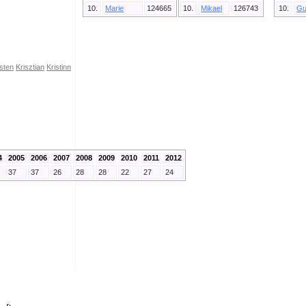
10.
Marie
124665
10.
Mikael
126743
10.
Gu
isten
Krisztian
Kristinn
4
2005
2006
2007
2008
2009
2010
2011
2012
37
37
26
28
28
22
27
24