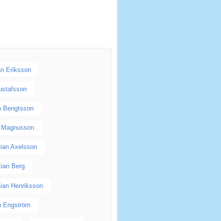
an Eriksson
ustafsson
an Bengtsson
n Magnusson
tian Axelsson
tian Berg
tian Henriksson
an Engström