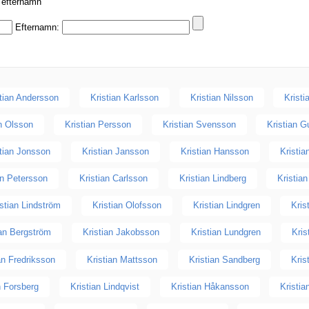
r efternamn
Efternamn:
stian Andersson
Kristian Karlsson
Kristian Nilsson
Kristi
an Olsson
Kristian Persson
Kristian Svensson
Kristian G
stian Jonsson
Kristian Jansson
Kristian Hansson
Kristi
an Petersson
Kristian Carlsson
Kristian Lindberg
Kristia
istian Lindström
Kristian Olofsson
Kristian Lindgren
Kris
ian Bergström
Kristian Jakobsson
Kristian Lundgren
Kris
an Fredriksson
Kristian Mattsson
Kristian Sandberg
Kris
n Forsberg
Kristian Lindqvist
Kristian Håkansson
Kristi