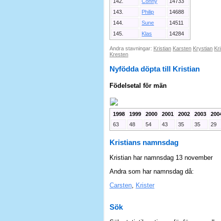
142.
Conny
14733
143.
Philip
14688
144.
Sune
14511
145.
Klas
14284
Andra stavningar:
Kristian
Karsten
Krystian
Kr
Kresten
Nyfödda döpta till Kristian
Födelsetal för män
1998
1999
2000
2001
2002
2003
200
63
48
54
43
35
35
29
Kristians namnsdag
Kristian har namnsdag 13 november
Andra som har namnsdag då:
Carsten
,
Krister
Sök