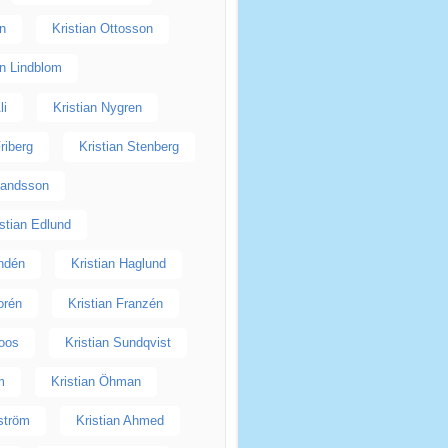
on
Kristian Ottosson
an Lindblom
li
Kristian Nygren
Friberg
Kristian Stenberg
rlandsson
istian Edlund
indén
Kristian Haglund
orén
Kristian Franzén
Roos
Kristian Sundqvist
m
Kristian Öhman
ström
Kristian Ahmed