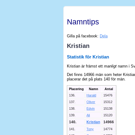
Namntips
Gilla på facebook:
Dela
Kristian
Statistik för Kristian
Kristian är främst ett
manligt
namn i Sv
Det finns 14966 män som heter Kristian
placerar det på plats 140 för män.
Placering
Namn
Antal
136.
Harald
15476
137.
Oliver
15312
138.
Edvin
15138
139.
Ali
15120
140.
Kristian
14966
141.
Tony
14774