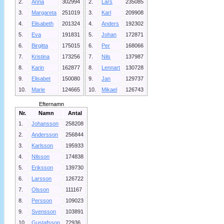
2.
Anna
302994
2.
Lars
235085
3.
Margareta
251019
3.
Karl
209908
4.
Elisabeth
201324
4.
Anders
192302
5.
Eva
191831
5.
Johan
172871
6.
Birgitta
175015
6.
Per
168066
7.
Kristina
173256
7.
Nils
137987
8.
Karin
162877
8.
Lennart
130728
9.
Elisabet
150080
9.
Jan
129737
10.
Marie
124665
10.
Mikael
126743
Efternamn
Nr.
Namn
Antal
1.
Johansson
258208
2.
Andersson
256844
3.
Karlsson
195933
4.
Nilsson
174838
5.
Eriksson
139730
6.
Larsson
126722
7.
Olsson
111167
8.
Persson
109023
9.
Svensson
103891
10.
Gustafsson
72936