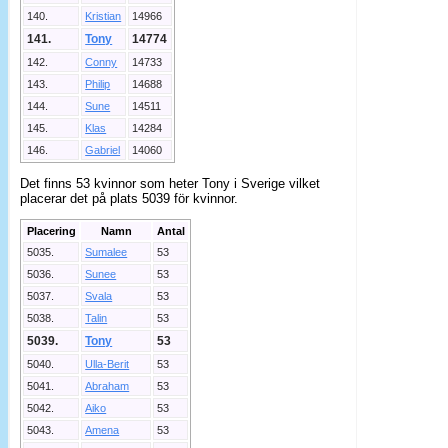
140.
Kristian
14966
141.
Tony
14774
142.
Conny
14733
143.
Philip
14688
144.
Sune
14511
145.
Klas
14284
146.
Gabriel
14060
Det finns 53 kvinnor som heter Tony i Sverige vilket
placerar det på plats 5039 för kvinnor.
Placering
Namn
Antal
5035.
Sumalee
53
5036.
Sunee
53
5037.
Svala
53
5038.
Talin
53
5039.
Tony
53
5040.
Ulla-Berit
53
5041.
Abraham
53
5042.
Aiko
53
5043.
Amena
53