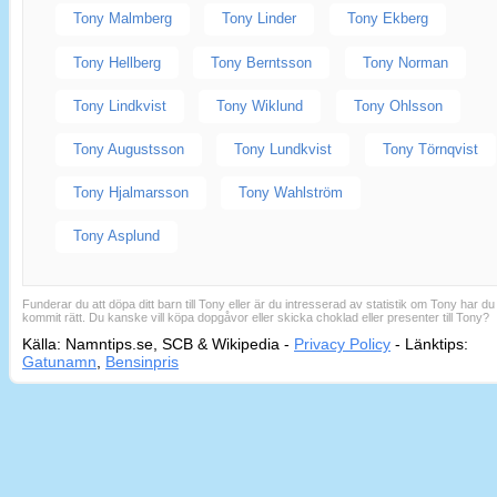
Tony Malmberg
Tony Linder
Tony Ekberg
Tony Hellberg
Tony Berntsson
Tony Norman
Tony Lindkvist
Tony Wiklund
Tony Ohlsson
Tony Augustsson
Tony Lundkvist
Tony Törnqvist
Tony Hjalmarsson
Tony Wahlström
Tony Asplund
Funderar du att döpa ditt barn till Tony eller är du intresserad av statistik om Tony har du
kommit rätt. Du kanske vill köpa dopgåvor eller skicka choklad eller presenter till Tony?
Källa: Namntips.se, SCB & Wikipedia -
Privacy Policy
-
Länktips:
Sid
Gatunamn
,
Bensinpris