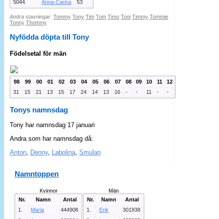
5044.
Anna-Carina
53
Andra stavningar:
Tommy
Tony
Tim
Tom
Timo
Toni
Timmy
Tommie
Tonny
Thommy
Nyfödda döpta till Tony
Födelsetal för män
98
99
00
01
02
03
04
05
06
07
08
09
10
11
12
31
15
21
13
15
17
24
14
13
16
-
-
11
-
-
Tonys namnsdag
Tony har namnsdag 17 januari
Andra som har namnsdag då:
Anton
,
Denny
,
Labolina
,
Smulan
Namntoppen
Kvinnor
Män
Nr.
Namn
Antal
Nr.
Namn
Antal
1.
Maria
444908
1.
Erik
301938